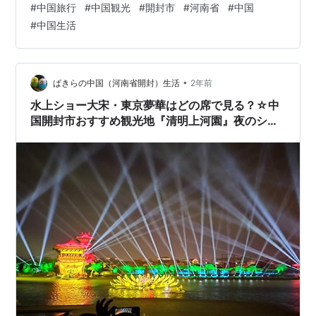
#
中国旅行
#
中国観光
#
開封市
#
河南省
#
中国
#
中国生活
•
ぱきらの中国（河南省開封）生活
2年前
水上ショー大宋・東京夢華はどの席で見る？☆中
国開封市おすすめ観光地『清明上河園』夜のショ
ー編