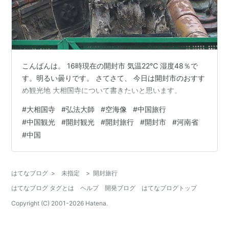
こんばんは。 16時現在の開封市 気温22℃ 湿度48％で
す。明るい曇りです。 さてさて、 今日は開封市のおすす
め観光地 大相国寺について書きたいと思います。
#
大相国寺
#
弘法大師
#
空海像
#
中国旅行
#
中国観光
#
開封観光
#
開封旅行
#
開封市
#
河南省
#
中国
はてなブログ
>
未指定
>
開封旅行
はてなブログ タグとは
ヘルプ
開発ブログ
はてなブログトップ
Copyright (C) 2001-
2026
Hatena.