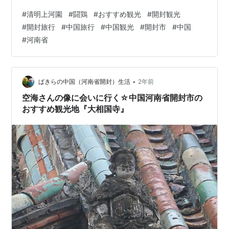
#
清明上河園
#
闘鶏
#
おすすめ観光
#
開封観光
#
開封旅行
#
中国旅行
#
中国観光
#
開封市
#
中国
#
河南省
•
ぱきらの中国（河南省開封）生活
2年前
空海さんの像に会いに行く☆中国河南省開封市の
おすすめ観光地『大相国寺』