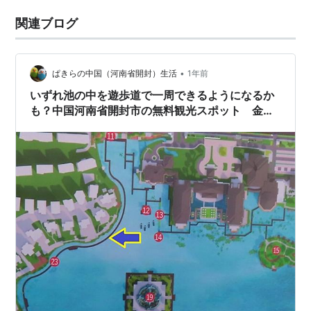
関連ブログ
•
ぱきらの中国（河南省開封）生活
1年前
いずれ池の中を遊歩道で一周できるようになるか
も？中国河南省開封市の無料観光スポット 金明
池周辺 後編