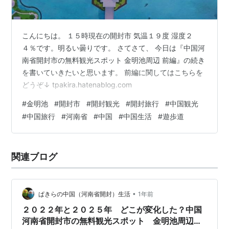
こんにちは。 １５時現在の開封市 気温１９度 湿度２
４％です。明るい曇りです。 さてさて、 今日は『中国河
南省開封市の無料観光スポット 金明池周辺 前編』の続き
を書いていきたいと思います。 前編に関してはこちらを
どうぞ↓ tpakira.hatenablog.com
#
金明池
#
開封市
#
開封観光
#
開封旅行
#
中国観光
#
中国旅行
#
河南省
#
中国
#
中国生活
#
遊歩道
関連ブログ
•
ぱきらの中国（河南省開封）生活
1年前
２０２２年と２０２５年 どこが変化した？中国
河南省開封市の無料観光スポット 金明池周辺