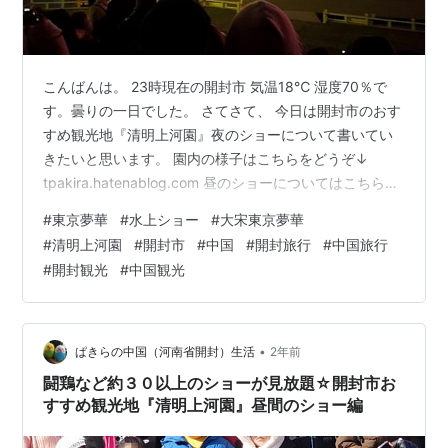
こんばんは。 23時現在の開封市 気温18℃ 湿度70％で
す。曇りの一日でした。 さてさて、 今日は開封市のおす
すめ観光地『清明上河園』夜のショーについて書いてい
きたいと思います。 園内の様子はこちらをどうぞ↓
tpakira.hatenablog.com 昼のショーについてはこちらも
どうぞ↓ tpakira.hatenablog.com
#
東京夢華
#
水上ショー
#
大宋東京夢華
#
清明上河園
#
開封市
#
中国
#
開封旅行
#
中国旅行
#
開封観光
#
中国観光
•
ぱきらの中国（河南省開封）生活
2年前
闘鶏など約３０以上のショーが見放題☆開封市お
すすめ観光地『清明上河園』昼間のショー編