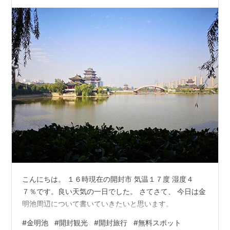
前編
こんにちは。 １６時現在の開封市 気温１７度 湿度４
７％です。良い天気の一日でした。 さてさて、 今日は金
明池周辺について書いていきたいと思います。
#
金明池
#
開封観光
#
開封旅行
#
無料スポット