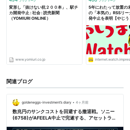
ブックマーク
ブックマーク
変形し「抜けない杭２００本」、駅チ
5年にわたって放置の
カ開発中止 : 社会 : 読売新聞
の「本気の」RSSリ
（YOMIURI ONLINE）
発中止を表明【やじうま
www.yomiuri.co.jp
internet.watch.impres
関連ブログ
•
goldeneggs-investment’s diary
4ヶ月前
数兆円のサンクコストを回避する撤退戦。ソニー
(6758)がAFEELA中止で完遂する、アセットライ
トとIPへの資本集中