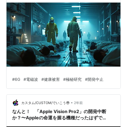
#
6G
#
電磁波
#
健康被害
#
極秘研究
#
開発中止
•
カスタム/CUSTOM/でいこう😎
2年前
なんと！ 「Apple Vision Pro2」の開発中断
か？〜Appleの命運を握る機種だったはずで
は？〜