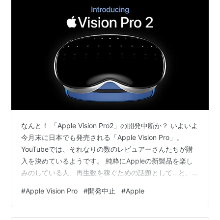
なんと！ 「Apple Vision Pro2」の開発中断か？ いよいよ
今月末に日本でも発売される「Apple Vision Pro」。
YouTubeでは、それなりの数のレビュアーさんたちが購
入を決めているようです。 純粋にAppleの新製品を楽し
みのしている人、再生数を稼ぐための話題として…と、
それぞれの思いは見え隠れしているのですが、これらの
#
Apple Vision Pro
#
開発中止
#
Apple
方がどのような評価を下すのか？…という点については
非常に気になるところです。 すでに米国版を導入してい
る瀬戸さんなどは、「Macの置き換えにさえなる！」と