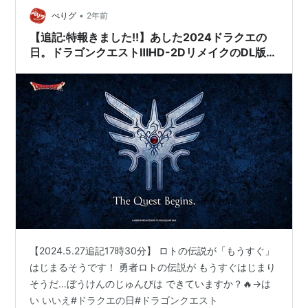
•
豪語していますが、さすがに一般のユーザーがあのヘッ
ぺりグ
2年前
ドセットを装着して日々の作業を行うことが非現実…
【追記:特報きました!!】あした2024ドラクエの
日。ドラゴンクエストⅢHD-2DリメイクのDL版は
本日、配信。とか特報きてくれないかなあ！？
【2024.5.27追記17時30分】 ロトの伝説が「もうすぐ」
はじまるそうです！ 勇者ロトの伝説が もうすぐはじまり
そうだ…ぼうけんのじゅんびは できていますか？🔥→は
い いいえ#ドラクエの日#ドラゴンクエスト