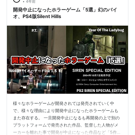
•
4年前
えるLGが離脱するようでは…と個人的に心配して…
開発中止になったホラーゲーム「5選」幻のバイ
オ、PS4版Silent Hills
様々なホラーゲームが開発されては発売されていく中
で、様々な理由により開発中止になったホラーゲームも
また存在する。 一旦開発中止になるも再開発の上で別の
プラットフォームで発売された作品、監督した人物がメ
ーカーを離れた事で開発が中止になった作品など「5作