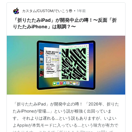
物入りでスタートした「走るエンタメ空間」の夢は、市
販化を目前にしてあっけなく幕を閉じました。 「ソニー
•
カスタム/CUSTOM/でいこう😎
1年前
のモビリティー戦略の…
「折りたたみiPad」が開発中止の噂！〜反面「折
りたたみiPhone」は順調？〜
「折りたたみiPad」が開発中止の噂！ 「2026年、折りた
たみiPhoneが登場…」という説が根強く出回っていま
す。 それよりは遅れる…という説もありますが、いよい
よAppleが本気モードに入っている…という味方が有力で