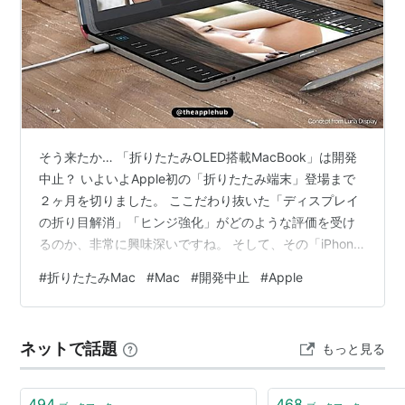
そう来たか… 「折りたたみOLED搭載MacBook」は開発
中止？ いよいよApple初の「折りたたみ端末」登場まで
２ヶ月を切りました。 ここだわり抜いた「ディスプレイ
の折り目解消」「ヒンジ強化」がどのような評価を受け
るのか、非常に興味深いですね。 そして、その「iPhone
Ultra」の裏側で、「折りたたみのMacBookが登場す
#
折りたたみMac
#
Mac
#
開発中止
#
Apple
る…」という噂が続いています。 本ブログの上の記事は
「2023年7月」に書いたものでしたので、３年前…とい
うことになります。この記事には、「折りたたみ
ネットで話題
もっと見る
MacBookの登場が、2025年から26年に延期になっ
た…」という内容が書かれています。 現実とのあまりの
ギャッ…
494
468