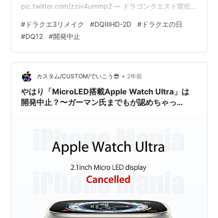
pic.twitter.com/zziv4ummp2 — ドラゴンクエスト宣伝
担当 (@DQ_PR) 2024年5月27日 筆者の小躍りツイート
#
ドラクエ3リメイク
#
DQⅢHD-2D
#
ドラクエの日
は以下。 え、冗談で言ったけどマジで可能性があるの
#
DQ12
#
開発中止
か？対応機種だけの、発表か？＞RT
https://t.co/ylDe4bemoi — ぺり（シダレフォーエバー）
(@Buts_Kirisaki) 2024年5月27日 皆さん、たくさんの
お…
•
カスタム/CUSTOM/でいこう😎
2年前
やはり「MicroLED搭載Apple Watch Ultra」は
開発中止？〜ガーマン氏までもが認めちゃっ
た…〜