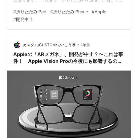
はあります。 これまで「折りたたみiPhone」に関して
は、Appleがディスプレイの折り目を大いに気にしてい
#
折りたたみiPad
#
折りたたみiPhone
#
Apple
る…等、なかなかゴーサインが出ないという噂ばかりで
#
開発中止
したが、ここに来て「2026年」という具体的な登場時期
が叫ばれるようになってきました。 ただ…。 これまでの
「折りたたみAppleデバイス」と言えば、「折りたたみ
iPadが最も早く登場する！」という説が有力でした。
•
カスタム/CUSTOM/でいこう😎
2年前
「i…
Appleの「ARメガネ」、開発が中止？〜これは事
件！ Apple Vision Proの今後にも影響するので
は？〜