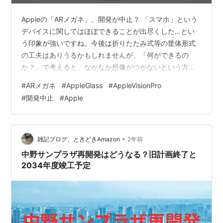
Appleの「ARメガネ」、開発が中止？ 「スマホ」という
デバイスに関してはほぼできることが出尽くした…とい
う印象が強いですね。今後は折りたたみ式等の筐体形式
の工夫はありうるかもしれませんが、「何ができるの
か？」で考えると、なかなか想像がつかないという方が
多いのではないでしょうか？ 「その次…」ということ
#
ARメガネ
#
AppleGlass
#
AppleVisionPro
で、Appleは2024年に「Apple Vision Pro」を登場させま
#
開発中止
#
Apple
した。それまでのゲーム等を中心としたVRグラスという
範疇を超え、MacやiPhoneでできることを更に豊かにし
てユーザーの夢を叶える…というようなコンセプトだと
感じています。 ただいかんせん、あの筐体の大きさとあ
•
雑記ブログ、ときどきAmazon
2年前
の価格…
中野サンプラザ再開発はどうなる？旧計画終了と
2034年度竣工予定