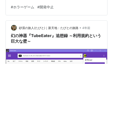
品」をご紹介。 『Silent Hills』『P.T.』 『Year Of The
#
ホラーゲーム
#
開発中止
Ladybug』 『N64 バイオハザード0』『バイオハザード
1.5』 『N64 バイオハザード0』 『バイオハザード1.5』
『PS2 SIREN SPECIAL EDITION』 『Silent Hills』
•
『P.T.』 出典元：P.T. ループ途中で邂逅する女…
砂漠の旅人(たびと)｜新天地：たびとの旅路
4年前
幻の神器『TubeEater』追想録 ～利用規約という
巨大な壁～