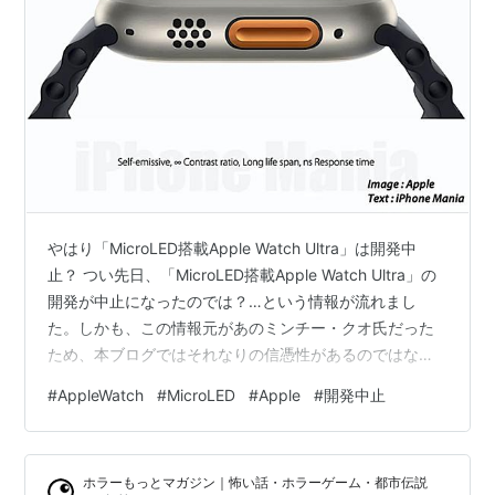
やはり「MicroLED搭載Apple Watch Ultra」は開発中
止？ つい先日、「MicroLED搭載Apple Watch Ultra」の
開発が中止になったのでは？…という情報が流れまし
た。しかも、この情報元があのミンチー・クオ氏だった
ため、本ブログではそれなりの信憑性があるのではない
か？…と判断していました。 また、そのクオ氏の後を追
#
AppleWatch
#
MicroLED
#
Apple
#
開発中止
うように、ガーマン氏が、「サプライヤーの一つが離脱
しただけで、開発は進んでいる」とつぶやいたため、状
況は一気に混沌と…。 しかし…。 その後に、「LGの開発
ホラーもっとマガジン｜怖い話・ホラーゲーム・都市伝説
チームも離脱」という記事が出たことで、エースとも言