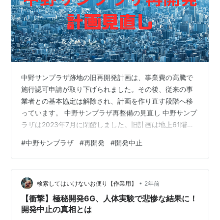
中野サンプラザ跡地の旧再開発計画は、事業費の高騰で
施行認可申請が取り下げられました。その後、従来の事
業者との基本協定は解除され、計画を作り直す段階へ移
っています。 中野サンプラザ再整備の見直し 中野サンプ
ラザは2023年7月に閉館しました。旧計画は地上61階の
複合施設を建てる内容でしたが、2024年10月に施行認可
#
中野サンプラザ
#
再開発
#
開発中止
申請が取り下げられ、その後は従来の枠組みを終えて再
整備計画を作り直しています。 項目 内容 発表日 2024年
10月11日 対象施設 中野サンプラザ跡地（旧勤労青少年会
•
館） 計画内容 地上61階の高層ビル、大ホール、商業・公
検索してはいけないお便り【作業用】
2年前
共施設などの複合施設 問題点 人件費・資材費の高騰によ
【衝撃】極秘開発6G、人体実験で悲惨な結果に！
る事業…
開発中止の真相とは