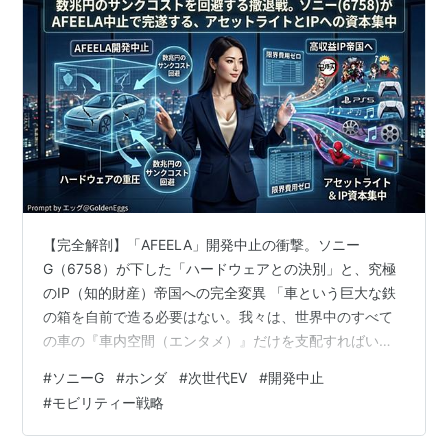
【完全解剖】「AFEELA」開発中止の衝撃。ソニー
G（6758）が下した「ハードウェアとの決別」と、究極
のIP（知的財産）帝国への完全変異 「車という巨大な鉄
の箱を自前で造る必要はない。我々は、世界中のすべて
の車の『車内空間（エンタメ）』だけを支配すればいい
のだ」 2026年3月14日、世界のテクノロジー業界と自動
#
ソニーG
#
ホンダ
#
次世代EV
#
開発中止
車業界を揺るがす重大な決断が下されました。ソニーグ
#
モビリティー戦略
ループ（6758）とホンダ（7267）が共同で進めてきた
次世代EV「AFEELA（アフィーラ）」の開発中止。鳴り