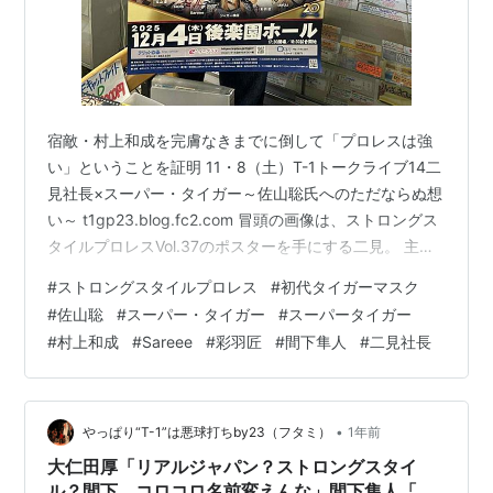
宿敵・村上和成を完膚なきまでに倒して「プロレスは強
い」ということを証明 11・8（土）T-1トークライブ14二
見社長×スーパー・タイガー～佐山聡氏へのただならぬ想
い～ t1gp23.blog.fc2.com 冒頭の画像は、ストロングス
タイルプロレスVol.37のポスターを手にする二見。 主な
内容。 12月4日（木）「ストロングスタイルプロレス
#
ストロングスタイルプロレス
#
初代タイガーマスク
Vol.37」について。 9月11日「ストロングスタイルプロレ
#
佐山聡
#
スーパー・タイガー
#
スーパータイガー
スVol.36」Sareee＆彩羽匠対NORI＆光芽ミリア戦を振り
#
村上和成
#
Sareee
#
彩羽匠
#
間下隼人
#
二見社長
返る。 画像を18枚アップ。 以下、18枚の内訳。 12・
4（木）ストロングスタイルプロレスVol.37 後楽園ホール
ポスター…
•
やっぱり“T-1”は悪球打ちby23（フタミ）
1年前
大仁田厚「リアルジャパン？ストロングスタイ
ル？間下、コロコロ名前変えんな」間下隼人「お