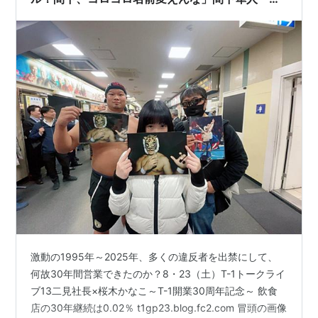
前はコロコロ引退してんじゃねーよ」3・
13SSPW33 桜木かなこさん、間下選手の謙虚な
振る舞いに感心
激動の1995年～2025年、多くの違反者を出禁にして、
何故30年間営業できたのか？8・23（土）T-1トークライ
ブ13二見社長×桜木かなこ～T-1開業30周年記念～ 飲食
店の30年継続は0.02％ t1gp23.blog.fc2.com 冒頭の画像