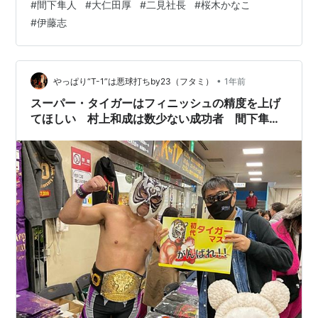
#
間下隼人
#
大仁田厚
#
二見社長
#
桜木かなこ
経った。 3・13「ストロングスタイルプロレスVol.33」
#
伊藤志
を桜木かなこさんと観戦。 6・20（木）「ストロングス
タイルプロレスVol.34 旗揚げ2…
•
やっぱり“T-1”は悪球打ちby23（フタミ）
1年前
スーパー・タイガーはフィニッシュの精度を上げ
てほしい 村上和成は数少ない成功者 間下隼人
のファンサービス タイガー・プリンセスの問題
はマスコミが追及するべき