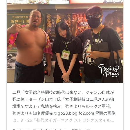
二見「女子総合格闘技の時代は来ない、ジャンル自体が
死に体」ターザン山本！氏「女子格闘技は二見さんの独
壇場ですよぉ」私情を挟み、強さよりもルックス重視、
強さよりも知名度優先 t1gp23.blog.fc2.com 冒頭の画像
は、9・26「初代タイガーマスク ストロングスタイルプ
ロレスVol.30」後楽園ホールにて。 左から間下隼人選