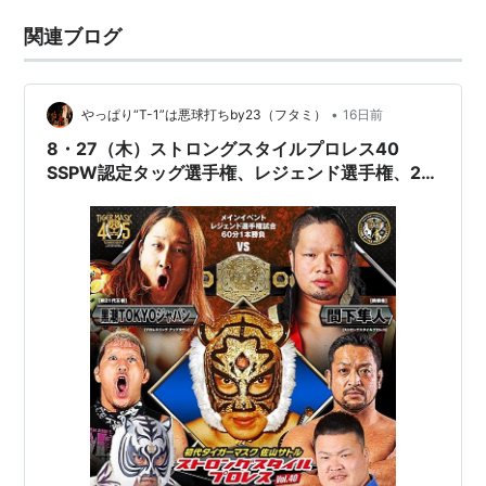
関連ブログ
•
やっぱり“T-1”は悪球打ちby23（フタミ）
16日前
8・27（木）ストロングスタイルプロレス40
SSPW認定タッグ選手権、レジェンド選手権、2大
タイトルマッチ 間下隼人に勝ったら、次の防衛
戦は黒潮TOKYOジャパン対ジャガー横田をやる
べき