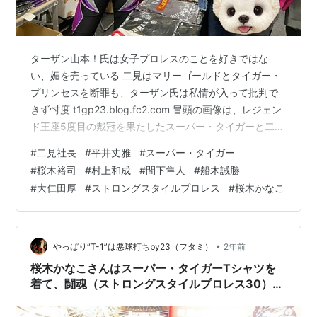
ターザン山本！氏は女子プロレスのことを好きではな
い、媚を売っている 二見はマリーゴールドとタイガー・
プリンセスを断罪も、ターザン氏は私情が入って批判で
きず忖度 t1gp23.blog.fc2.com 冒頭の画像は、レジェン
ド王座5度目の戴冠を果たしたスーパー・タイガーと二
見。 2024年12月5日（木）「初代タイガーマスク ストロ
#
二見社長
#
平井丈雅
#
スーパー・タイガー
ングスタイルプロレスVol.32～力道山先生 ご生誕100年
#
桜木裕司
#
村上和成
#
間下隼人
#
船木誠勝
感謝興行～」後楽園ホール大会、村上和成 vs スーパー・
#
大仁田厚
#
ストロングスタイルプロレス
#
桜木かなこ
タイガーと、ジャガー横田、藪下めぐみ vs タイガー・ク
イーン、タイガー・プリンセスの試合の中心に更新。 ス
ーパー・タイガーの課題、何故素人同然のタイガ…
•
やっぱり“T-1”は悪球打ちby23（フタミ）
2年前
桜木かなこさんはスーパー・タイガーTシャツを
着て、闘魂（ストロングスタイルプロレス30）を
間近で観て感銘を受ける 平井丈雅代表、桜木裕
司選手、間下隼人選手の謙虚さに感動