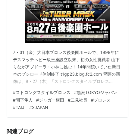
7・31（金）大日本プロレス後楽園ホールで、1998年に
デスマッチヘビー級王座設立以来、初の女性挑戦者 山下
りながアブドーラ・小林に挑む！ 14年間続いていた新日
本のブシロード体制終了 t1gp23.blog.fc2.com 冒頭の画
像は、8・27（木）「ストロングスタイルプロレス
Vol.40」2大タイトルマッチ用のポスター。 8・27日
#
ストロングスタイルプロレス
#
黒潮TOKYOジャパン
（木）「ストロングスタイルプロレスVol.40」2大タイト
#
間下隼人
#
ジャガー横田
#
二見社長
#
プロレス
ルマッチと、黒潮対ジャガーについて更新。 雑談コーナ
#
TAIJI
#
XJAPAN
ーは、TAIJIさんの不審死ついて。 画像を15枚アップ。
以下、15枚の内訳。 ストロングスタイルプロレス40 ポ
スター 3枚 ストロングスタイルプ…
関連ブログ