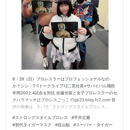
6・29（日）プロレスラーはプロフェッショナルなの
か？シン・T-1トークライブ12二見社長×サバイバル飛田
年間200と4試合を対比 佐藤光留と女子プロレスラーのセ
クハラマッチはプロレスごっこ t1gp23.blog.fc2.com 冒
頭の画像は、3・13「ストロングスタイルプロレス
Vol.33」後楽園ホールより。 前段は桜木かなこさん、後
#
ストロングスタイルプロレス
#
平井丈雅
段左から間下隼人選手と二見。 今回の主な内容。 5月31
#
初代タイガーマスク
#
佐山聡
#
スーパー・タイガー
日、弟の伊藤志（旧姓 二見志）が亡くなってから丸5年