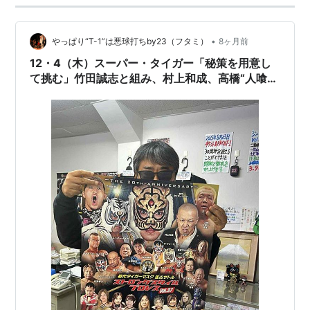
•
やっぱり“T-1”は悪球打ちby23（フタミ）
8ヶ月前
12・4（木）スーパー・タイガー「秘策を用意し
て挑む」竹田誠志と組み、村上和成、高橋“人喰
い”義生とSSPW世界タッグ初代王者決定戦
Sareee5大会連続で