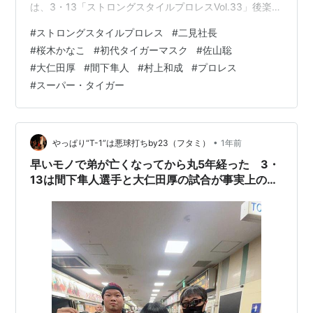
は、3・13「ストロングスタイルプロレスVol.33」後楽園
ホールにて。 前段 桜木かなこさん。 後段 間下隼人選手
#
ストロングスタイルプロレス
#
二見社長
と二見。 今回の主な内容。 3・13「ストロングスタイル
#
桜木かなこ
#
初代タイガーマスク
#
佐山聡
プロレスVol.33」を桜木かなこさんと観戦。 間下隼人、
#
大仁田厚
#
間下隼人
#
村上和成
#
プロレス
村上和成、関根シュレック秀樹 vs 大仁田厚、雷神矢口、
#
スーパー・タイガー
ザ・シューター2025について。 9・11（木）「ストロン
グスタ…
•
やっぱり“T-1”は悪球打ちby23（フタミ）
1年前
早いモノで弟が亡くなってから丸5年経った 3・
13は間下隼人選手と大仁田厚の試合が事実上のメ
イン 6・12（木）ストロングスタイルプロレス
Vol.34 旗揚げ20周年記念大会