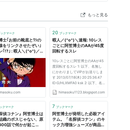
もっと見る
20
ブックマーク
ブックマーク
博士｢お前の靴底とﾜｼの
暇人／(^o^)＼速報: 10レス
腺をリンクさせたぞい｣
ごとに阿笠博士のAAが45度
｢!?｣ : 暇人＼(^o^)／
回転するスレ
 - ライブドアブログ
10レスごとに阿笠博士のAAが45
度回転するスレ 1: 以下、名無し
にかわりましてVIPがお送りしま
す 2013/07/18(木) 20:25:36.47
ID:G/HLXMFA0 ksk 2: 以下、名
無しにかわりましてVIPがお送り
imasoku.com
himasoku1123.blogspot.com
します 2013/07/18(木)
20:25:51.18 ID:R8wbCTsZ0 ふー
ん 3: 以下、名無しにかわりまし
7
ックマーク
ブックマーク
てVIPがお送りします
探偵コナン』阿笠博士は
阿笠博士が発明した必殺アイ
2013/07/18(木) 20:26:1...
組織のボスじゃない、原
テム。「名探偵コナン」のキ
800話で何かが起こ
ック力増強シューズが商品化