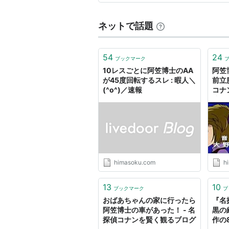
<(_ _)> （でも、ここま…
ネットで話題
54
24
ブックマーク
10レスごとに阿笠博士のAA
阿笠
が45度回転するスレ : 暇人＼
前立
(^o^)／速報
コナン
速報
himasoku.com
h
13
10
ブックマーク
ブ
おばあちゃんの家に行ったら
『名
阿笠博士の車があった！ - 名
黒の
探偵コナンを賢く観るブログ
作の