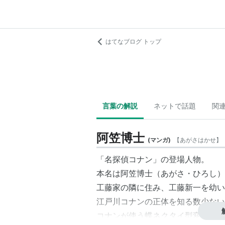
はてなブログ トップ
言葉の解説
ネットで話題
関
阿笠博士
(
マンガ
)
【
あがさはかせ
】
「
名探偵コナン
」の登場人物。
本名は
阿笠博士
（あがさ・ひろし）
工藤家の隣に住み、
工藤新一
を幼い
江戸川コナン
の正体を知る数少ない
コナンが使う蝶ネクタイ型変声機や