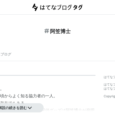
阿笠博士
連ブログ
はてな
はてな
。
はてな
頃からよく知る協力者の一人。
Copyrig
存在でもある。
解説の続きを読む
腕時計型麻酔銃などの探偵グッズは阿笠博士が発明