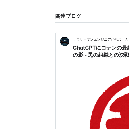
した。
黒の組織から逃げてきた
灰原哀
と共
関連ブログ
アニメの声優は
緒方賢一
。
サラリーマンエンジニアが挑む、Ａ
ChatGPTにコナン
の影 - 黒の組織との