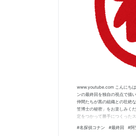
www.youtube.com 
ンの最終回を独自の視点で描い
仲間たちが黒の組織との壮絶な
笠博士の秘密」をお楽しみくださ
定をつかって勝手につくったス
なシナリオ、ご都合主義、あり
#
名探偵コナン
#
最終回
#
阿
だという事を示す目的で公開