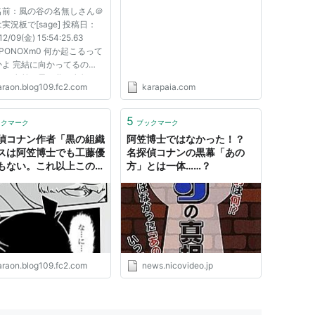
 もう終われよｗ｜や
されてナウオンセール！
 名前：風の谷の名無しさん＠
ん！
実況板で[sage] 投稿日：
12/09(金) 15:54:25.63
TSPONOXm0 何か起こるって
かよ 完結に向かってるの
526 名前：風の谷の名無し
araon.blog109.fc2.com
karapaia.com
実況は実況板で[sage] 投稿
1/12/09(金) 16:38:42.68
uf3YykT0 >>525 2chがゾー
5
ックマーク
ブックマーク
ら、嘘だと思うけど… まあ、
偵コナン作者「黒の組織
阿笠博士ではなかった！？
...
スは阿笠博士でも工藤優
名探偵コナンの黒幕「あの
もない。これ以上この質
方」とは一体……？
は答えない」｜やらお
araon.blog109.fc2.com
news.nicovideo.jp