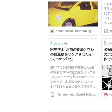
る！
525
らお
実況は
2011/
ID:
マジ
か？ 
conandaisuki.hatenablog.com
y
さん＠
日：201
ID:l
7
5
ブックマーク
ブ
スな
阿笠博士｢お前の靴底とワシ
名探
なんにし
の前立腺をリンクさせたぞ
のボ
い｣コナン｢!?｣
作で
問に
2014年06月05日 阿笠博士｢お前
ん！
の靴底とワシの前立腺をリンクさ
せたぞい｣コナン｢!?｣ Tweet ピッ
クアップ 名探偵コナン コメン
ト( 139 ) ※ 過去の良作の再投稿で
す。 ピックアップ希望のSSがあ
minnanohimatubushi.2chblog.jp
y
る場合は下記リンクからお願いし
ます。 SS宝庫のオススメSS 1：
以下、名無しにかわりましてVIP
がお送りします：