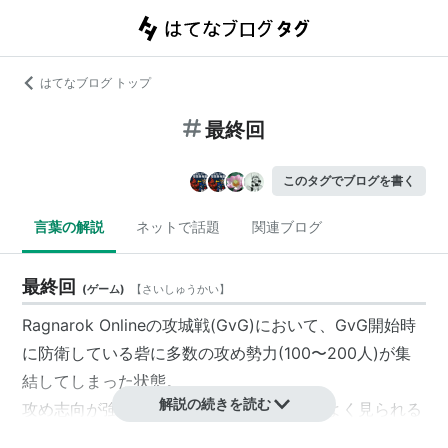
はてなブログ トップ
最終回
このタグでブログを書く
言葉の解説
ネットで話題
関連ブログ
最終回
(
ゲーム
)
【
さいしゅうかい
】
Ragnarok Onlineの攻城戦(GvG)において、GvG開始時
に防衛している砦に多数の攻め勢力(100〜200人)が集
結してしまった状態。
解説の続きを読む
攻め志向が強いサーバー（Chaosなど）でよく見られる
現象。