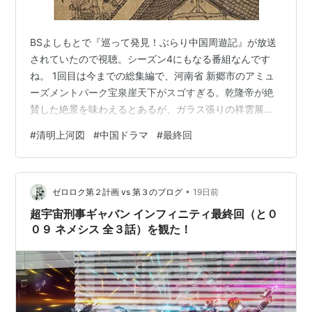
BSよしもとで『巡って発見！ぶらり中国周遊記』が放送
されていたので視聴。シーズン4にもなる番組なんです
ね。 1回目は今までの総集編で、河南省 新郷市のアミュ
ーズメントパーク宝泉崖天下がスゴすぎる。乾隆帝が絶
賛した絶景を味わえるとあるが、ガラス張りの祥雲展望
台は崖に張り出していてどうやって作ったんだ。 重慶市
#
清明上河図
#
中国ドラマ
#
最終回
では重慶小麺のお店は約8万4000軒と、東京23区内のコ
ンビニの20倍の数とあり、そんなに？と調べてみたら、
重慶市って面積で言うと北海道と同じなんですネ。
•
ゼロロク第２計画 vs 第３のブログ
19日前
超宇宙刑事ギャバン インフィニティ最終回（と０
０９ ネメシス 全３話）を観た！