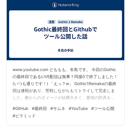
www.youtube.com どももも、冬島です。 今回のGothic
の最終回であるLIVE配信は無事？同接0で終了しました！
(いつも通りです！) 「えっ？w」 Gothic1Remakeの最終
回は連戦があり、苦戦しながらもリトライして完走しま
した。敵からのダメージが結構大きく、最強の防具を付
けても、倒されまくる水準でした。 Gothicの完走まで掛
#
GitHub
#
最終回
#
サムネ
#
YouTube
#
ツール公開
かった時間は裏方での作業を含めて約一か月余りかけて
#
ピラミッド
のクリアとなり、ストレートに攻略した場合と違って結
構遅めな気がします。 「それは冬島が寄り道しまくって