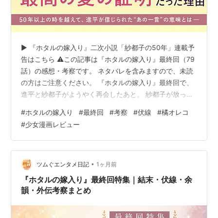
▶︎ 『ホタルの嫁入り』二次小説「紗都子の50年」連載予
告はこちら ⚠️この記事は『ホタルの嫁入り』最終回（79
話）の感想・考察です。 ネタバレを含みますので、未読
の方はご注意ください。 『ホタルの嫁入り』最終回で、
進平と紗都子がようやく再会したあと。 紗都子が放っ
た、あの一言。 「愛が重いかもしれないけど 幸せにしま
#
ホタルの嫁入り
#
最終回
#
考察
#
伏線
#
橘オレコ
す」 この言葉は、ただの甘いセリフでも、思い出話でも
#
少女漫画レビュー
なく、 進平にとって、紗都子が本当に紗都子であると信
じられる“愛の証明”だったのだと思います。 進平が涙し
た「あの一言」 進平は、最後まで信じられなかった 「愛
が重い〜」は、紗都子にしか言えない これは本人確認な
•
ツムぐエンタメ日記
1ヶ月前
んかじゃない 「…
『ホタルの嫁入り』最終回特集｜結末・伏線・余
韻・外伝考察まとめ