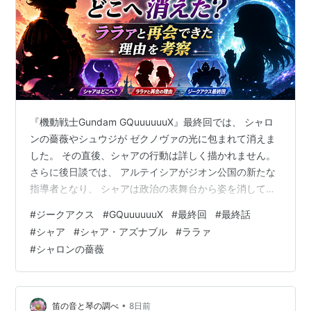
『機動戦士Gundam GQuuuuuuX』最終回では、 シャロ
ンの薔薇やシュウジが ゼクノヴァの光に包まれて消えま
した。 その直後、シャアの行動は詳しく描かれません。
さらに後日談では、 アルテイシアがジオン公国の新たな
指導者となり、 シャアは政治の表舞台から姿を消してい
ます。 そのため、 「シャアもゼクノヴァで別世界へ行っ
#
ジークアクス
#
GQuuuuuuX
#
最終回
#
最終話
たのでは？」 「最後に会ったララァは、シャロンの薔薇
#
シャア
#
シャア・アズナブル
#
ララァ
から戻ってきたララァなのか？」 と疑問に感じた人も多
#
シャロンの薔薇
いでしょう。🤔 結論からいうと、 シャアはゼクノヴァで
別世界へ消えていません。 最終決戦から生還し、ジーク
アクスの世界に残っています。 そして物語の最後では、
地球へ向…
•
笛の音と琴の調べ
8日前