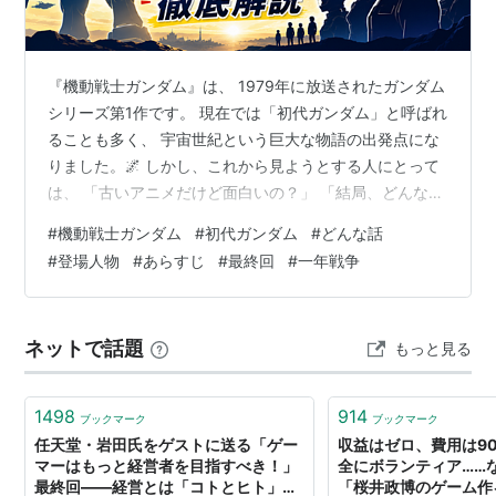
『機動戦士ガンダム』は、 1979年に放送されたガンダム
シリーズ第1作です。 現在では「初代ガンダム」と呼ばれ
ることも多く、 宇宙世紀という巨大な物語の出発点にな
りました。🌌 しかし、これから見ようとする人にとって
は、 「古いアニメだけど面白いの？」 「結局、どんな話
なの？」 「アムロとシャアはなぜ戦っているの？」 と分
#
機動戦士ガンダム
#
初代ガンダム
#
どんな話
からない部分も多いでしょう。 先に結論を書きます。 初
#
登場人物
#
あらすじ
#
最終回
#
一年戦争
代『機動戦士ガンダム』は、 普通の少年アムロ・レイが
偶然ガンダムへ乗り、 地球連邦軍とジオン公国の戦争へ
巻き込まれていく物語です。 ただし、 正義のロボットが
ネットで話題
もっと見る
悪の軍団を倒すだけの話ではありません。 敵側にも家族
や理想があり…
1498
914
ブックマーク
ブックマーク
任天堂・岩田氏をゲストに送る「ゲー
収益はゼロ、費用は9
マーはもっと経営者を目指すべき！」
全にボランティア……
最終回――経営とは「コトとヒト」の
「桜井政博のゲーム作