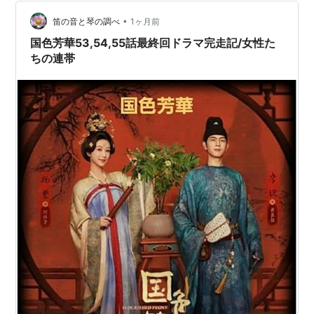
ただけでしょ？w」 「プレイしてない日があるので、遅
くなるのです！ これは仕方ない！」 という…
•
笛の音と琴の調べ
1ヶ月前
国色芳華53,54,55話最終回ドラマ完走記/女性た
ちの連帯