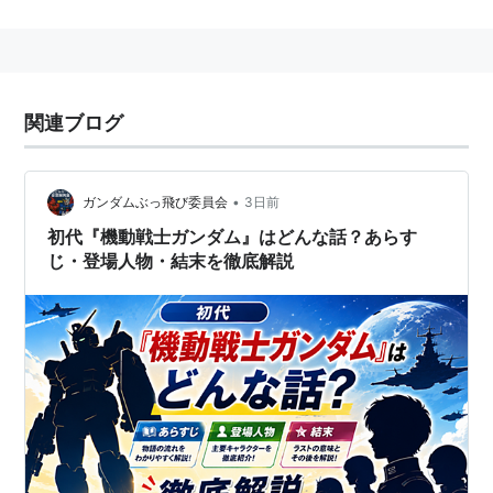
過去のGvGにおいて、数週間にわたって防衛している砦
は、攻めが集結して砦を落とし「最終回にする」という
のが暗黙の了解であったためこの呼び方がついた。
関連ブログ
最終回
(
一般
)
【
さいしゅうかい
】
1.連続して語られる物語（テレビドラマ・アニメ、ある
•
いは新聞小説・連載漫画など）の、最後の回。
最終話
。
ガンダムぶっ飛び委員会
3日前
2.野球の9回のこと。
初代『機動戦士ガンダム』はどんな話？あらす
じ・登場人物・結末を徹底解説