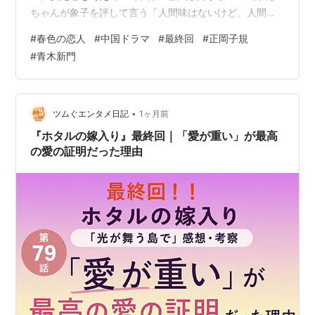
ちゃんが象子を評して言う「人間味はないけど、人間に
一番向いていますよ」という表現が印象的。
#
春色の恋人
#
中国ドラマ
#
最終回
#
正岡子規
#
青木新門
•
ツムぐエンタメ日記
1ヶ月前
『ホタルの嫁入り』最終回｜「愛が重い」が最高
の愛の証明だった理由