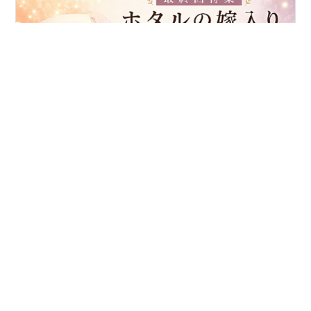
▶︎ 『ホタルの嫁入り』二次小説「紗都子の50年」連載予
告はこちら ⚠️この記事は『ホタルの嫁入り』最終回およ
び外伝の感想・考察まとめです。 ネタバレを含みますの
で、未読の方はご注意ください。『ホタルの嫁入り』最
終回特集｜結末・伏線・余韻・外伝考察まとめ 『ホタル
の嫁入り』最終回を読み終えたあと、すぐには言葉にで
#
ホタルの嫁入り
#
最終回
#
伏線
#
結末
#
余韻
きない感情がたくさん残りました。 結末の意味。 進平の
#
外伝
#
特集ページ
贖罪。 紗都子が待ち続けた50年。 「許し」と「救い」