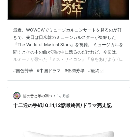
最近、WOWOWでミュージカルコンサートを見るのが好
きで、先日は日米韓のミュージカルスターが集結した
『The World of Musical Stars』を視聴。 ミュージカルを
聞くとその中の曲が頭の中に残るのだけれど、今回は、
ルミーナが歌った『ミス・サイゴン』「命をあげよう (I'd
Give My Life For You)」がずっと流れてる。歌は素敵な
#
国色芳華
#
中国ドラマ
#
锦绣芳华
#
最終回
のだけれど、『ミス･サイゴン』の物語自体はモヤるんよ
ね。ある意味、秦勝意的でもある……。 ５３話感想 ５４
話感想 ５５話感想 ５５話最終回感想 ドラマ完走記
•
笛の音と琴の調べ
1ヶ月前
十二通の手紙10,11,12話最終回/ドラマ完走記