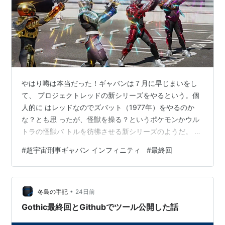
やはり噂は本当だった！ギャバンは７月に早じまいをし
て、 プロジェクトレッドの新シリーズをやるという。個
人的に はレッドなのでズバット（1977年）をやるのか
な？とも思 ったが、怪獣を操る？というポケモンかウル
トラの怪獣バ トルを彷彿させる新シリーズのようだ。 最
終回はギャバン達が時空を越えて（超えて）の共闘が描
#
超宇宙刑事ギャバン インフィニティ
#
最終回
かれた。ただし、４人の集合は映画の方に譲ったよう
だ… と思ったら、最終回ふたつ前の第21話で４人のギャ
バンの 大集合は既に描かれている（画像）。 最終回は涙
•
涙の大感動！と書きたいが、各登場人物ストー リーはど
冬島の手記
24日前
れも中途半端で終っているので、世界観を繋げて も後番
Gothic最終回とGithubでツール公開した話
組でちゃんと描けるのか？後…