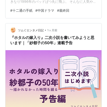
きなり1996年のバッドばつ丸に飛ぶ。 そんなに人気やっ
たんや、そういえばばつ丸好きな知人がいたなぁと回顧
#
十二通の手紙
#
中国ドラマ
#
最終回
していたら、初代の1986年はザシキブタとあり……誰
だ？検索すると、このかすれ線でパステル調な色合いは
見たことあった。 この年代の構成がまるで『十二通の手
•
紙』的だわ、と思って紹介してみました。ちなみに今年
ツムぐエンタメ日記
1ヶ月前
はポムポムプリンが連覇。
『ホタルの嫁入り』二次小説を書いてみようと思
います｜「紗都子の50年」連載予告