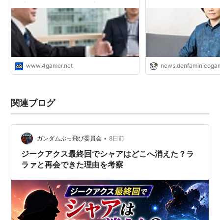
両方について考える「最適化ゲーム」
続けられたのか。最終
さんにお聞きする、「
人たちにとって、大事
www.4gamer.net
news.denfaminicogam
関連ブログ
•
ガンダムぶっ飛び委員会
8日前
ジークアクス最終回でシャアはどこへ消えた？ラ
ラァと再会できた理由を考察