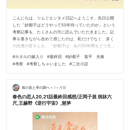
こんにちは、ツムぐエンタメ日記へようこそ。先日公開
した「紗都子はどうやって50年待っていたのか」という
考察記事を、たくさんの方に読んでいただきました。記
事を書きながら改めて感じたのは、私だけでなく、多く
の読者の皆さんも、「紗都子は、あの50年間をどう生き
たんだろう？」という、原作では描かれなかった空白の
#
ホタルの嫁入り
#
最終回
#
紗都子 進平 光春
時間に思いを巡らせているということです。私自身も考
#
考察
#
考察しちゃいました
#
二次小説
察を書き終えたあとも、頭の中で物語が続いていまし
た。「紗都子は目を覚ましたあと、何を思ったのか。」
「康太郎は、どんな気持ちで進平を探し続けたのか。」
「光春は、その後どんな人生を歩んだのか。」「初めて
•
笛の音と琴の調べ
1ヶ月前
のお給金で買った便箋には、紗都子はどんな気持ちで…
春色の恋人20,21話最終回感想/正岡子規 病牀六
尺,王赫野《逆行宇宙》,慈笋