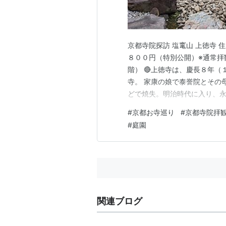
京都寺院探訪 塩竃山 上徳寺 
８００円（特別公開）※通常拝観
階） 🔴上徳寺は、慶長８年
寺。 家康の娘で泰誉院とその
どで焼失。明治時代に入り、永
地に、塩竃明神が祀られていた
#
京都お寺巡り
#
京都寺院拝
け・安産などの御利益を求め信
#
庭園
局・肖像画
関連ブログ