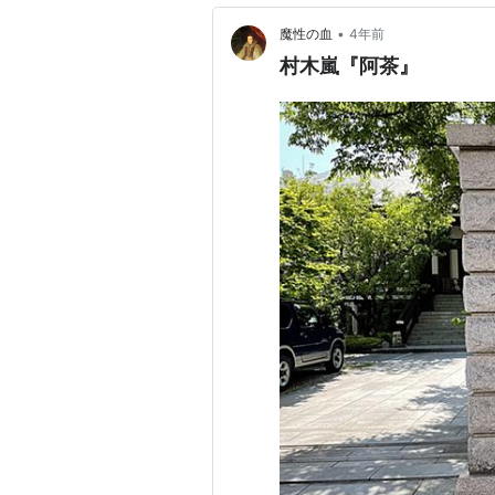
•
魔性の血
4年前
村木嵐『阿茶』