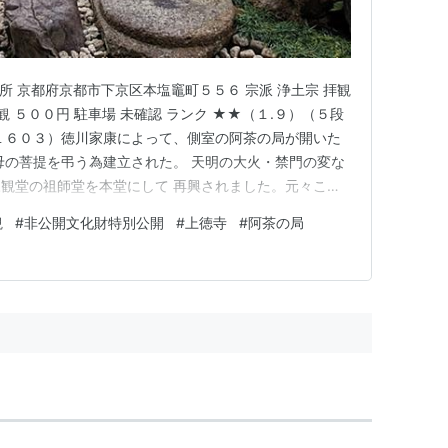
住所 京都府京都市下京区本塩竈町５５６ 宗派 浄土宗 拝観
 ５００円 駐車場 未確認 ランク ★★（１.９）（５段
（１６０３）徳川家康によって、側室の阿茶の局が開いた
母の菩提を弔う為建立された。 天明の大火・禁門の変な
観堂の祖師堂を本堂にして 再興されました。元々この
ことで山号になっています 世継地蔵が有名で、子授
観
#
非公開文化財特別公開
#
上徳寺
#
阿茶の局
仰されています。 石像地蔵菩薩（世継地蔵） 阿茶の