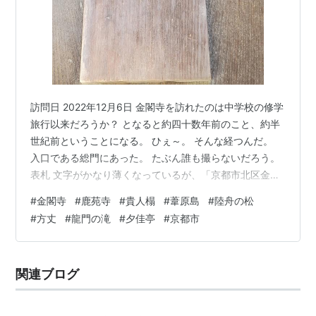
訪問日 2022年12月6日 金閣寺を訪れたのは中学校の修学
旅行以来だろうか？ となると約四十数年前のこと、約半
世紀前ということになる。 ひぇ～。 そんな経つんだ。
入口である総門にあった。 たぶん誰も撮らないだろう。
表札 文字がかなり薄くなっているが、「京都市北区金閣
寺町」と書いてあるのだろうから、1955年（昭和30年）
#
金閣寺
#
鹿苑寺
#
貴人榻
#
葦原島
#
陸舟の松
9月1日以降に設置されたものだろう。 「京都市上京區金
#
方丈
#
龍門の滝
#
夕佳亭
#
京都市
閣寺町」と書かれた戦前のものが見たかったなあ。 かつ
ては「金閣寺町」の仁丹町名表示板もあったのだろう
か？ 「銀閣寺町」のものは平成版が2枚設置されている
関連ブログ
が、「金閣寺町」の平成版の設置の予定はないのだろう
か？ 電話番号プ…