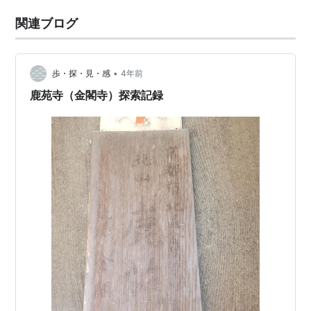
関連ブログ
•
歩・探・見・感
4年前
鹿苑寺（金閣寺）探索記録