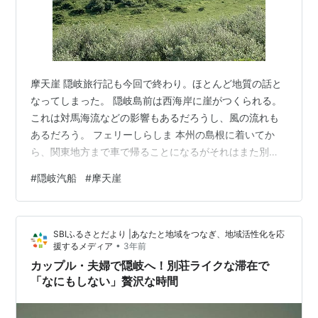
摩天崖 隠岐旅行記も今回で終わり。ほとんど地質の話と
なってしまった。 隠岐島前は西海岸に崖がつくられる。
これは対馬海流などの影響もあるだろうし、風の流れも
あるだろう。 フェリーしらしま 本州の島根に着いてか
ら、関東地方まで車で帰ることになるがそれはまた別の
話。 ランキング参加中旅行 にほんブログ村
#
隠岐汽船
#
摩天崖
SBIふるさとだより |あなたと地域をつなぎ、地域活性化を応
•
援するメディア
3年前
カップル・夫婦で隠岐へ！別荘ライクな滞在で
「なにもしない」贅沢な時間