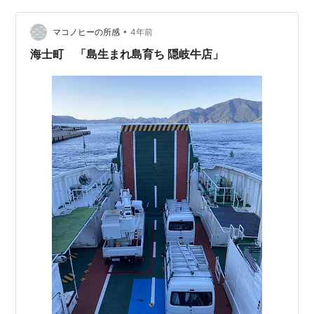
ウ）」です。 ユネスコ世界ジオパーク認定の隠岐に建つ
•
日本初の本格的なジオホテル「Entô（エントウ）」の宿
マコノヒーの所感
4年前
泊予約なら【一休.com】 ユネスコ世界ジオパーク認定！
海士町 「島生まれ島育ち 隠岐牛店」
大地と人、人を自然をつなぐ隠…