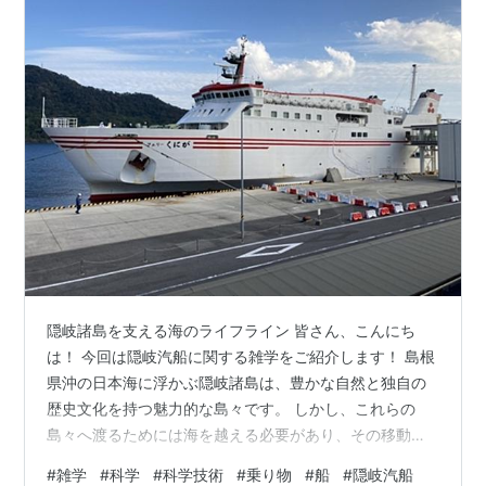
隠岐諸島を支える海のライフライン 皆さん、こんにち
は！ 今回は隠岐汽船に関する雑学をご紹介します！ 島根
県沖の日本海に浮かぶ隠岐諸島は、豊かな自然と独自の
歴史文化を持つ魅力的な島々です。 しかし、これらの
島々へ渡るためには海を越える必要があり、その移動を
支えているのが隠岐汽船です。 観光客にとっては旅の玄
#
雑学
#
科学
#
科学技術
#
乗り物
#
船
#
隠岐汽船