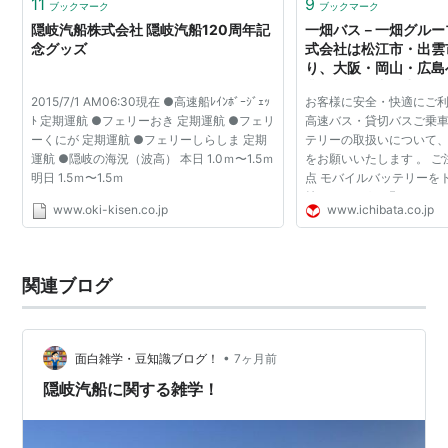
11
9
ブックマーク
ブックマーク
隠岐汽船株式会社 隠岐汽船120周年記
一畑バス－一畑グループ
念グッズ
式会社は松江市・出雲
り、大阪・岡山・広島
業、松江管内・出雲管
2015/7/1 AM06:30現在 ●高速船ﾚｲﾝﾎﾞｰｼﾞｪｯ
お客様に安全・快適にご
ス事業を主として行っ
ﾄ 定期運航 ●フェリーおき 定期運航 ●フェリ
高速バス・貸切バスご乗
です。旅行・ツアーな
ーくにが 定期運航 ●フェリーしらしま 定期
テリーの取扱いについて
業や隠岐汽船接続バス
運航 ●隠岐の海況（波高） 本日 1.0ｍ〜1.5ｍ
をお願いいたします 。 
おります。お客様のニ
明日 1.5ｍ〜1.5ｍ
点 モバイルバッテリーを
ったバスのラインナッ
納しないようお願いいたし
えておりますのでお気
www.oki-kisen.co.jp
www.ichibata.co.jp
電（携帯用電子機器への
せ下さい。
源からの充電）...
関連ブログ
•
面白雑学・豆知識ブログ！
7ヶ月前
隠岐汽船に関する雑学！