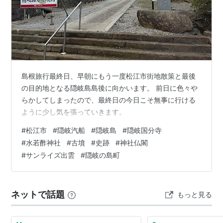
島根旅行最終日、早朝にもう一度松江市街地散策と最後
の目的地となる隠岐島島後に向かいます。 前日に色々や
らかしてしまったので、最終日の今日こそ無事に行ける
ように少し気を張っていきます。
#
松江市
#
隠岐汽船
#
隠岐島
#
隠岐国分寺
#
水若酢神社
#
古墳
#
史跡
#
神社仏閣
#
サンライズ出雲
#
隠岐の島町
ネットで話題
もっと見る