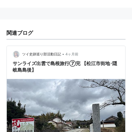
関連ブログ
•
ツイ史跡巡り部活動日記
4ヶ月前
サンライズ出雲で島根旅行⑦完 【松江市街地･隠
岐島島後】