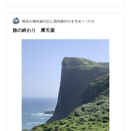
関口であり、島民にとっては生活を支える重要な交通手
段でもあります。 本記事では、隠岐汽船の基本情報から
航路、役割、利用時のポイントまで、初めて隠岐を訪れ
•
る人にも分かりやすく解説します。 🚢 隠岐汽船とは？
格安の海外旅行記と国内旅行のすすめ
1年前
隠岐汽船とは、島根県本土と隠岐諸島を結ぶ定期航路を
旅の終わり 摩天崖
運航している船会社です。 主に七類港や…