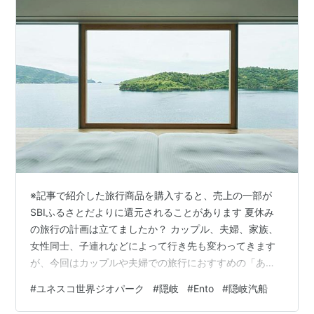
※記事で紹介した旅行商品を購入すると、売上の一部が
SBIふるさとだよりに還元されることがあります 夏休み
の旅行の計画は立てましたか？ カップル、夫婦、家族、
女性同士、子連れなどによって行き先も変わってきます
が、今回はカップルや夫婦での旅行におすすめの「あえ
てなにもしない」贅沢を味わうホテルをご紹介します。
#
ユネスコ世界ジオパーク
#
隠岐
#
Ento
#
隠岐汽船
ユネスコ世界ジオパークに認定されている島根の離島、
隠岐にある日本初の本格的なジオホテル「Entô（エント