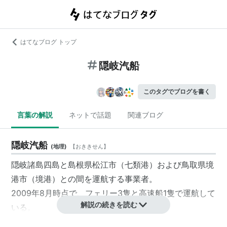
はてなブログ トップ
隠岐汽船
このタグでブログを書く
言葉の解説
ネットで話題
関連ブログ
隠岐汽船
(
地理
)
【
おききせん
】
隠岐諸島
四島と
島根県
松江市
（七類港）および
鳥取県
境
港市
（境港）との間を運航する事業者。
2009年8月時点で、フェリー3隻と高速船1隻で運航して
解説の続きを読む
いる。