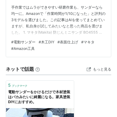
手作業ではムラができやすい研磨作業も、サンダーなら
均一に。Amazonで「作業時間が1/10になった」と評判の
3モデルを選びました。この記事はAIを使ってまとめてい
ますが、私自身が試してみたいなと思った商品を選びま
した。 1. マキタ(Makita) 防じんミニサンダ BO4555 低
振動で手が疲れにくく、強力な吸塵機能でクリーンな作
#
電動サンダー
#
木工DIY
#
表面仕上げ
#
マキタ
業が可能。仕上がりの美しさにこだわりたい方の定番品
#
Amazon工具
です。 マキタ(Makita) 防じんミニサンダ
BO4555Makita(マキタ)Amazon 2. リョービ(RYOBI) サ
ンダ S-5000 片手で操作しやすい小型・軽量設計。扱い
ネットで話題
もっと見る
やすいため、DIY初心者や…
5
ブックマーク
電動サンダーをかけるだけで木材塗装
はバカみたいに綺麗になる。家具塗装
DIYにおすすめ。