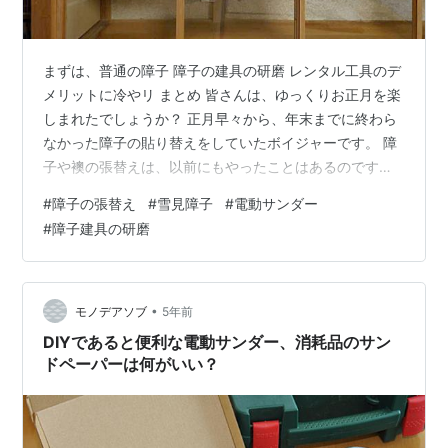
まずは、普通の障子 障子の建具の研磨 レンタル工具のデ
メリットに冷やリ まとめ 皆さんは、ゆっくりお正月を楽
しまれたでしょうか？ 正月早々から、年末までに終わら
なかった障子の貼り替えをしていたボイジャーです。 障
子や襖の張替えは、以前にもやったことはあるのです
が、今回の障子は、雪見障子という障子なので、この障
#
障子の張替え
#
雪見障子
#
電動サンダー
子の張替えは経験がなく、初チャレンジになります。 雪
#
障子建具の研磨
見障子は、ご存じの方も多いとは思いますが、こんな障
子です。 障子の下半分が上に可動するようになってい
て、下半分の障子を上にあげた時に寒くないように、ガ
ラスがはめ込まれています。 また、建具が古くなって小
•
モノデアソブ
5年前
傷があったり、色が茶色になっているの…
DIYであると便利な電動サンダー、消耗品のサン
ドペーパーは何がいい？