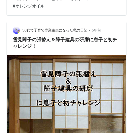
ていた時に、水が溢れていることに気がつかず、そのま
#
オレンジオイル
まにしていたらくっきりと黒カビの跡が残ってしまいま
した（汗） その後、ダイニングテーブルの上にはニトリ
で買った小物入れを置いて黒カビを隠すようになりまし
た（笑） ＊写真は2019年頃 それが2021年頃、「テーブ
•
50代で子育て専業主夫になった私の日記
5年前
ルの上をス…
雪見障子の張替え＆障子建具の研磨に息子と初チ
ャレンジ！