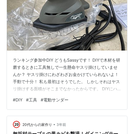
ランキング参加中DIY どうもSassyです！ DIYで木材を研
磨するときに工具無しで一生懸命ヤスリ掛けしていませ
んか？ ヤスリ掛けにわざわざお金かけていられないよ！
手動で十分！ 私も最初はそうでした。 しかしそれはヤス
リ掛けする面積がそこまでなかったからです。 DIYにハ
マるうちに作るものはどんどん凝ったものになってい
#
DIY
#
工具
#
電動サンダー
き… もはや工具無しでヤスリ掛けするのは非常に大変な
状況になっていきました。 手が痛くなって、徐々にやる
気が無くなってしまいます… 今回はCAINZさんが出して
•
いるkumimokuシリーズの電動サンダーを使用してお手軽
20代からの家作り
3年前
にヤスリ掛けをして時間と労力を節約しませんか？ 価格
無垢材テーブルの黒カビを撃退！ダイニングテー