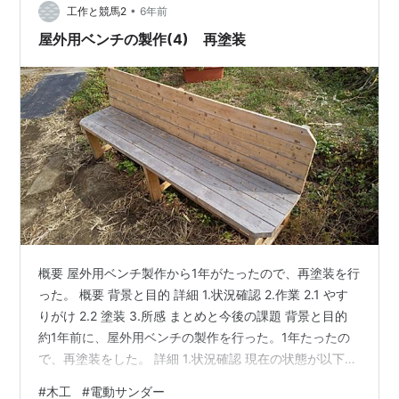
•
パット」を購入。説明では特にBOSCH PSM80Aで使え
工作と競馬2
6年前
るという説明はありませんが、形状からして使えそうだ
屋外用ベンチの製作(4) 再塗装
ったので迷わず…
概要 屋外用ベンチ製作から1年がたったので、再塗装を行
った。 概要 背景と目的 詳細 1.状況確認 2.作業 2.1 やす
りがけ 2.2 塗装 3.所感 まとめと今後の課題 背景と目的
約1年前に、屋外用ベンチの製作を行った。1年たったの
で、再塗装をした。 詳細 1.状況確認 現在の状態が以下。
座面がひどく劣化している。 もともとの状態は、以下。
#
木工
#
電動サンダー