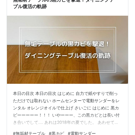
はたった…
ブル復活の軌跡
本日の目次 本日の目次 はじめに 自力で紙やすりで削っ
ただけでは取れない ホームセンターで電動サンダーをレ
ンタル オレンジオイルで仕上げ さいごに はじめに 黒カ
ビーーーーー！！！ いやーーー、この黒カビとは長い付
き合いでして.... あれは2018年の夏でした。 あわせて読
みたい ↑の過去記事にもあるアジアンタムの水やりをし
#
無垢材テーブル
#
黒カビ
#
電動サンダー