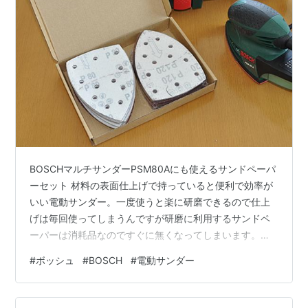
BOSCHマルチサンダーPSM80Aにも使えるサンドペーパ
ーセット 材料の表面仕上げで持っていると便利で効率が
いい電動サンダー。一度使うと楽に研磨できるので仕上
げは毎回使ってしまうんですが研磨に利用するサンドペ
ーパーは消耗品なのですぐに無くなってしまいます。う
ちで使っている電動サンダーはBOSCH（ボッシュ）吸じ
#
ボッシュ
#
BOSCH
#
電動サンダー
んマルチサンダー PSM80Aなんですがサンドペーパーは
何を買ったらいいのか。 アマゾンで探して今回は
「Akuoly サンドペーパー 56枚 サンダー用サンディング