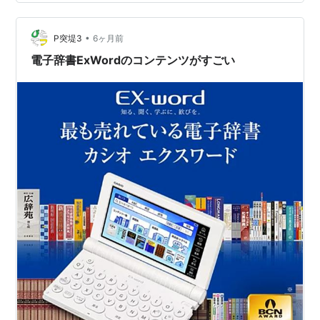
本語キーワード例文検索 複数辞書検索 辞典機能を使って
いるときの便利な機能 電卓
•
https://support.casio.jp/storage/pdf/003/XDF4000.pd
P突堤3
6ヶ月前
…
電子辞書ExWordのコンテンツがすごい