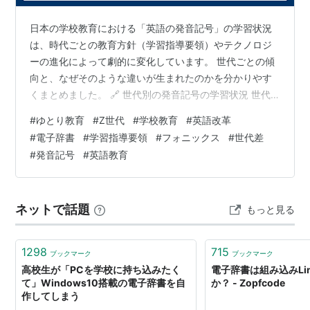
一部データ化し忘れている箇所が存在する。
日本の学校教育における「英語の発音記号」の学習状況
は、時代ごとの教育方針（学習指導要領）やテクノロジ
ーの進化によって劇的に変化しています。 世代ごとの傾
向と、なぜそのような違いが生まれたのかを分かりやす
くまとめました。 🔗 世代別の発音記号の学習状況 世代
ごとに、発音記号に対する馴染み深さや学習スタイルが
#
ゆとり教育
#
Z世代
#
学校教育
#
英語改革
大きく3つに分かれます。 世代（目安） 学校での学習状
#
電子辞書
#
学習指導要領
#
フォニックス
#
世代差
況 主な学習・確認ツール 特徴と英語の向き合い方 シニ
#
発音記号
#
英語教育
ア〜ミドル世代 （40代以上 / 1980年代以前の卒業） 必
須の知識として叩き込まれた 紙の辞書 「発音記号が読め
ないと単語が正しく発音できない」と教わった世代。読
ネットで話題
もっと見る
み書き・文法重視の受…
1298
715
ブックマーク
ブックマーク
高校生が「PCを学校に持ち込みたく
電子辞書は組み込みLi
て」Windows10搭載の電子辞書を自
か？ - Zopfcode
作してしまう