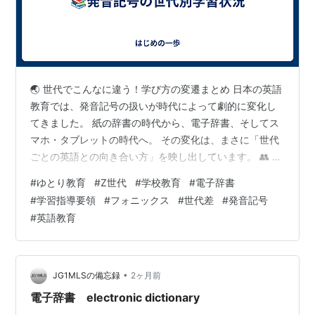
🌏 世代でこんなに違う！学び方の変遷まとめ 日本の英語
教育では、発音記号の扱いが時代によって劇的に変化し
てきました。 紙の辞書の時代から、電子辞書、そしてス
マホ・タブレットの時代へ。 その変化は、まさに「世代
ごとの英語との向き合い方」を映し出しています。 👥 世
代別：発音記号の学習スタイル 🧓 シニア〜ミドル世代
#
ゆとり教育
#
Z世代
#
学校教育
#
電子辞書
（40代以上） 🧑‍🎓 ゆとり〜脱ゆとり初期（25〜30代・
#
学習指導要領
#
フォニックス
#
世代差
#
発音記号
1990〜2010年代前半） 👶 Z世代〜α世代（24歳以下・
#
英語教育
2010年代後半〜） 🔥 変化を生んだ「3つのターニングポ
イント」 🟦 TP1：辞書の進化（紙 → 電子辞書） 🟩
TP2：学習指導要領の改革（コミュニケーション重…
•
JG1MLSの備忘録
2ヶ月前
電子辞書 electronic dictionary