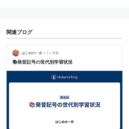
でOS依存の電子化された辞書。
中国語電子辞書事情
小学館の中日辞典、日中辞典が主に搭載されている
関連ブログ
が最新の辞書を電子辞書に登録すると書籍版が売れ
なくなる事から、ひたすら古い版（１０年以上前の
辞書を使用）しているとんでもない電子辞書
•
はじめの一歩
1ヶ月前
2005/7現在、日本製のものは簡体字のみ対応し、繁
📚発音記号の世代別学習状況
体字に対応した電子辞書は存在しない。
スペイン語電子辞書事情
日本では２００４年より電子辞書がリリースされ始
めた。研究社と三省堂がリリースするスペイン語辞
書、そして小学館西和中辞典を除くとメジャーな辞
書は電子辞書化した。
しかし、CASIOのスペイン語電子辞書のデータには