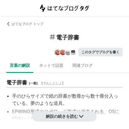
はてなブログ トップ
電子辞書
このタグでブログを書く
言葉の解説
ネットで話題
関連ブログ
電子辞書
(
一般
)
【
でんしじしょ
】
手のひらサイズで紙の辞書が数冊から数十冊分入っ
ている、夢のような道具。
EPWING形式やロボワード形式に代表される、OSに
解説の続きを読む
関係なく利用できる辞書。
Oxford English Dictionary(OED)のような独自形式