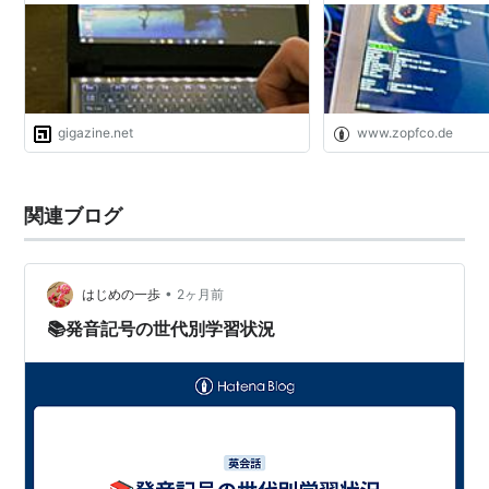
gigazine.net
www.zopfco.de
関連ブログ
•
はじめの一歩
2ヶ月前
📚発音記号の世代別学習状況