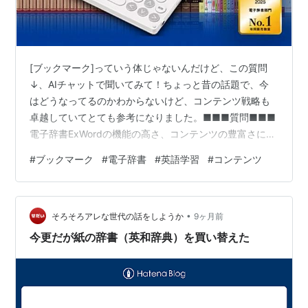
[ブックマーク]っていう体じゃないんだけど、この質問
↓、AIチャットで聞いてみて！ちょっと昔の話題で、今
はどうなってるのかわからないけど、コンテンツ戦略も
卓越していてとても参考になりました。■■■質問■■■
電子辞書ExWordの機能の高さ、コンテンツの豊富さにつ
いて絶賛の声が上がっています。複数辞書同時検索があ
#
ブックマーク
#
電子辞書
#
英語学習
#
コンテンツ
ったり、音声コンテンツも豊富、韓国語を調べたり、ク
ラシック音楽のサビまで聴ける・・・さまざまな訴求ポ
イントがあります。そんな絶賛の声やこんなシーンでも
•
使える、という用途などに熱く語っているWeb上の文書
そろそろアレな世代の話をしようか
9ヶ月前
やSNSでの反応をまとめてください。■■■回答
今更だが紙の辞書（英和辞典）を買い替えた
■■■Web検索の結果から、カシオのEx…