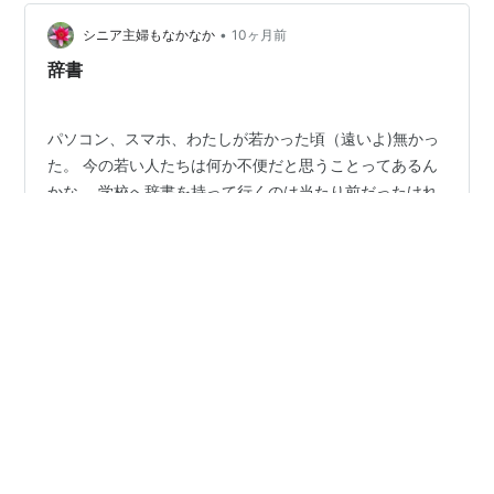
使い始めてみた様子をレポートしたいと思います。 この
•
記事の3行まとめ 国語辞典がなかったわが家。親の説明
シニア主婦もなかなか
10ヶ月前
力に限界が… 過去の記事でも調べた「小学２年生と国語
辞書
辞典」 書店で実物を比較！選…