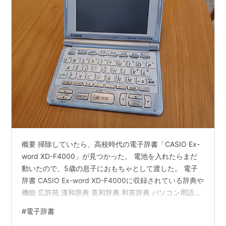
概要 掃除していたら、高校時代の電子辞書「CASIO Ex-
word XD-F4000」が見つかった。 電池を入れたらまだ
動いたので、5歳の息子におもちゃとして渡した。 電子
辞書 CASIO Ex-word XD-F4000に収録されている辞典や
機能 広辞苑 漢和辞典 英和辞典 和英辞典 パソコン用語事
典 ことば選び辞典 英語類語辞典 全訳古語辞典 学習機能
#
電子辞書
故事ことわざ辞典 四字熟語辞典 日本史／世界史事典 日