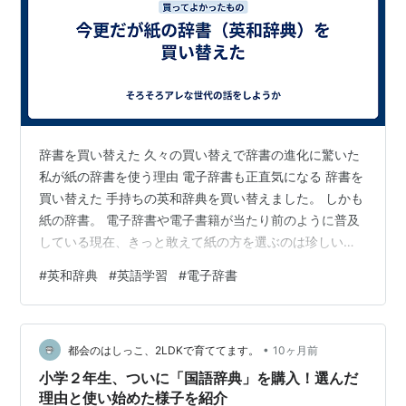
辞書を買い替えた 久々の買い替えで辞書の進化に驚いた
私が紙の辞書を使う理由 電子辞書も正直気になる 辞書を
買い替えた 手持ちの英和辞典を買い替えました。 しかも
紙の辞書。 電子辞書や電子書籍が当たり前のように普及
している現在、きっと敢えて紙の方を選ぶのは珍しいこ
とかもしれません。 「辞書を引く」なんて言葉がもう死
#
英和辞典
#
英語学習
#
電子辞書
語かもしれないし通じないかもしれない。 今は「辞書を
検索する」にとってかわられているかもしれない。 ネッ
トで「単語（言葉）を検索する」で済んでいるかもしれ
•
ない。 それでも言いたい。 紙の辞書だってまだまだ捨て
都会のはしっこ、2LDKで育ててます。
10ヶ月前
たもんじゃないよって事を。 久々の買い替えで辞書の進
小学２年生、ついに「国語辞典」を購入！選んだ
化に驚いた 今回買い替え…
理由と使い始めた様子を紹介