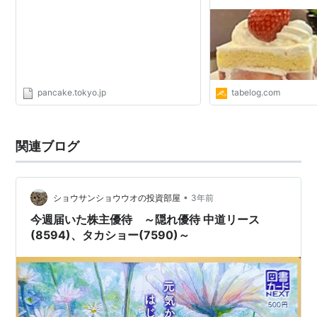
pancake.tokyo.jp
tabelog.com
関連ブログ
•
ショウサンショウウオの投資部屋
3年前
今週届いた株主優待 ～隠れ優待 中道リース
(8594)、タカショー(7590)～