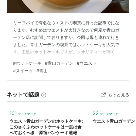
リーフパイで有名なウエストの喫茶に行った記事でにな
ります。むすめはウエストが大好きなので何度か青山ガ
ーデン店に訪問しておりますが、今回は母も連れて行き
ました。青山ガーデンの喫茶ではホットケーキが人気で
す。王道のホットケーキですが、クオリティーが高くと
てもおいしいです。母は相変わらず素直でない性格をし
#
ホットケーキ
#
青山ガーデン
#
ウエスト
ていますが、こちらのお店をとても気に入ったようで
#
スイーツ
#
青山
す。 公式HPはこちらです。 www.ginza-west.com 店舗
情報・アクセス 銀座本店 青山ガーデン←今回訪問した店
舗 ベイカフェヨコハマ 代表的なメニュー 何度でもお代
ネットで話題
もっと見る
わりできてお得なお飲み物 アイスクリーム ケーキセット
ホットケーキ 青…
101
23
ブックマーク
ブックマーク
ウエスト青山ガーデンのホットケーキ:
ウエスト青山ガーデン 
このさくふわホットケーキは一度は食
べておくべき - 原宿パンケーキ速報