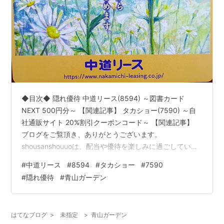
◆目次◆ 隠れ優待 中道リース(8594) ～図書カード
NEXT 500円分～ 【関連記事】 タカショー(7590) ～自
社通販サイト 20%割引クーポンコード～ 【関連記事】
ブログをご覧頂き、ありがとうございます。
shousanshouuoは、配当や優待を楽しみに過ごしている
個人投資家です。 12月期、1月期決算企業の優待品が少
#
中道リース
#
8594
#
タカショー
#
7590
しずつ届いています。 今回は「今週届いた株主優待 ～隠
#
隠れ優待
#
青山ガーデン
れ優待 中道リース(8594)、タカショー(7590)～」につい
ての記事です。 ランキング参加中株式投資・FX・マネー
経済動向語り合おう！ 隠れ優待 中道リース(8594) ～図
はてなブログ
>
未指定
>
青山ガーデン
書カードNEXT 500円分～…