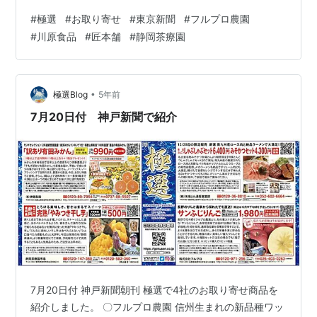
ろけるスイーツ、完熟やみつみ干し芋 極選ホームページ
#
極選
#
お取り寄せ
#
東京新聞
#
フルプロ農園
で商品の詳しい紹介をしています。 クリック！ ↓ 極選ホ
#
川原食品
#
匠本舗
#
静岡茶療園
ームページ・・こだわりの逸品を家庭の食卓へ
•
極選Blog
5年前
7月20日付 神戸新聞で紹介
7月20日付 神戸新聞朝刊 極選で4社のお取り寄せ商品を
紹介しました。 〇フルプロ農園 信州生まれの新品種ワッ