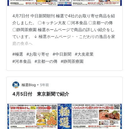
4月7日付 中日新聞朝刊 極選で4社のお取り寄せ商品を紹
介しました。 〇キッチン大友 〇河本食品 〇京都一の傳
〇静岡茶療園 極選ホームページで商品の詳しい紹介をし
ています。 ↓ 極選ホームページ・・こだわりの逸品を家
庭の食卓へ
#
極選
#
お取り寄せ
#
中日新聞
#
大友産業
#
河本食品
#
京都一の傳
#
静岡茶療園
•
極選Blog
5年前
4月5日付 東京新聞で紹介