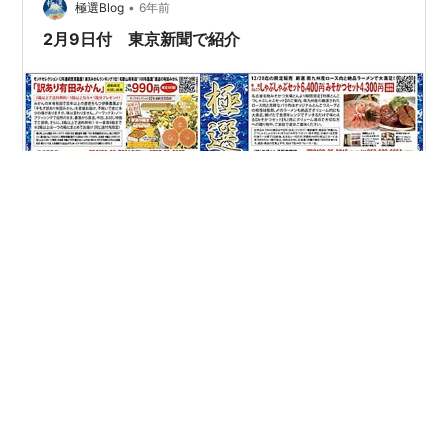
•
極選Blog
6年前
2月9日付 東京新聞で紹介
2月9付 東京新聞朝刊 極選で4社のお取り寄せ商品を紹介
しました。 〇道頓堀治兵衛 〇カクキュー八丁味噌 〇川
原食品 〇静岡茶療園 極選ホームページにも掲載していま
す。 極選ホームページ・・こだわりの逸品を家庭の食卓
へ
#
極選
#
新聞
#
お取り寄せ
#
東京新聞
#
カクキュー八丁味噌
#
川原食品
#
静岡茶療園