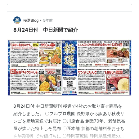
•
極選Blog
5年前
8月24日付 中日新聞で紹介
8月24日付 中日新聞朝刊 極選で4社のお取り寄せ商品を
紹介しました。 〇フルプロ農園 長野県から訳あり秋映リ
ンゴを産地直送でお届け 〇川原食品 創業70年、老舗昆布
屋が炊いた特上しそ昆布 〇匠本舗 京都の老舗料亭おせち
を早期割引でお値打ちに 〇静岡茶療園 静岡県遠州産のと