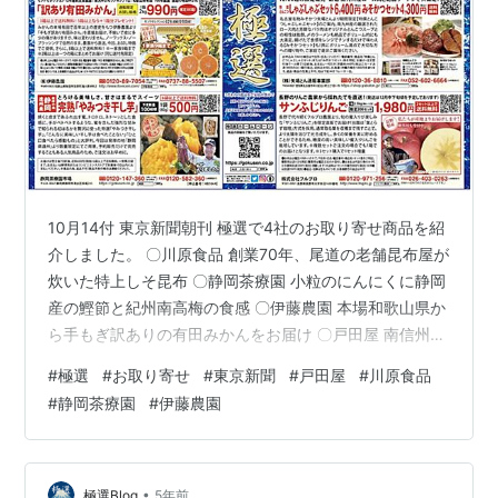
10月14付 東京新聞朝刊 極選で4社のお取り寄せ商品を紹
介しました。 〇川原食品 創業70年、尾道の老舗昆布屋が
炊いた特上しそ昆布 〇静岡茶療園 小粒のにんにくに静岡
産の鰹節と紀州南高梅の食感 〇伊藤農園 本場和歌山県か
ら手もぎ訳ありの有田みかんをお届け 〇戸田屋 南信州産
特産の柿と栗を使った銘菓3種の詰め合わせ 極選ホーム
#
極選
#
お取り寄せ
#
東京新聞
#
戸田屋
#
川原食品
ページで商品の詳しい紹介をしています。 クリック！ ↓
#
静岡茶療園
#
伊藤農園
極選ホームページ・・こだわりの逸品を家庭の食卓へ
•
極選Blog
5年前