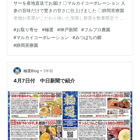
サーを産地直送でお届け 〇マルカイコーポレーション 人
参の旨味だけで驚きの甘さに仕上げました 〇静岡茶療園
老舗お茶屋がこだわり抜いた深蒸し新茶を数量限定で 〇
みつばちの郷 岐阜県養老町からやさしいはちみつを直送
#
お取り寄せ
#
極選
#
神戸新聞
#
フルプロ農園
極選ホームページで商品の詳しい紹介をしています。 ク
#
マルカイコーポレーション
#
みつばちの郷
リック！ ↓ 極選ホームページ・・こだわりの逸品を家庭
#
静岡茶療園
の食卓へ
•
極選Blog
5年前
4月7日付 中日新聞で紹介