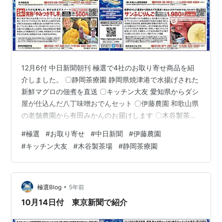
12月6付 中日新聞朝刊 極選で4社のお取り寄せ商品を紹
介しました。 〇静岡茶療園 静岡県焼津港で水揚げされた
新鮮マグロの佃煮を直送 〇キッチン大友 愛知県からダシ
屋が仕込んだ八丁味噌おでんセット 〇伊藤農園 和歌山県
の老舗農園から有田みかんのお届けします 〇木谷製茶場
京都の宇治茶専門店から人気ナンバー１の粉末かぶせ 極
#
極選
#
お取り寄せ
#
中日新聞
#
伊藤農園
選ホームページで商品の詳しい紹介をしています。 クリ
#
キッチン大友
#
木谷製茶場
#
静岡茶療園
ック！ ↓ 極選ホームページ・・こだわりの逸品を家庭の
食卓へ
•
極選Blog
5年前
10月14日付 東京新聞で紹介