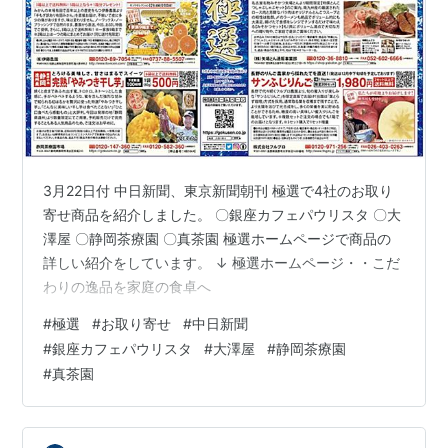
3月22日付 中日新聞、東京新聞朝刊 極選で4社のお取り
寄せ商品を紹介しました。 〇銀座カフェパウリスタ 〇大
澤屋 〇静岡茶療園 〇真茶園 極選ホームページで商品の
詳しい紹介をしています。 ↓ 極選ホームページ・・こだ
わりの逸品を家庭の食卓へ
#
極選
#
お取り寄せ
#
中日新聞
#
銀座カフェパウリスタ
#
大澤屋
#
静岡茶療園
#
真茶園