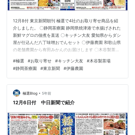
12月8付 東京新聞朝刊 極選で4社のお取り寄せ商品を紹
介しました。 〇静岡茶療園 静岡県焼津港で水揚げされた
新鮮マグロの佃煮を直送 〇キッチン大友 愛知県からダシ
屋が仕込んだ八丁味噌おでんセット 〇伊藤農園 和歌山県
の老舗農園から有田みかんのお届けします 〇木谷製茶場
京都の宇治茶専門店から人気ナンバー１の粉末かぶせ 極
#
極選
#
お取り寄せ
#
キッチン大友
#
木谷製茶場
選ホームページで商品の詳しい紹介をしています。 クリ
#
静岡茶療園
#
東京新聞
#
伊藤農園
ック！ ↓ 極選ホームページ・・こだわりの逸品を家庭の
食卓へ
•
極選Blog
5年前
12月6日付 中日新聞で紹介