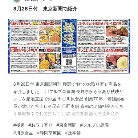
8月26日付 東京新聞で紹介
8月26日付 東京新聞朝刊 極選で4社のお取り寄せ商品を
紹介しました。 〇フルプロ農園 長野県から訳あり秋映リ
ンゴを産地直送でお届け 〇川原食品 創業70年、老舗昆布
屋が炊いた特上しそ昆布 〇匠本舗 京都の老舗料亭おせち
を早期割引でお値打ちに 〇静岡茶療園 静岡県遠州産のと
ろけるスイーツ、完熟やみつみ干し芋 極選ホームページ
#
極選
#
お取り寄せ
#
東京新聞
#
フルプロ農園
で商品の詳しい紹介をしています。 クリック！ ↓ 極選ホ
#
川原食品
#
静岡茶療園
#
匠本舗
ームページ・・こだわりの逸品を家庭の食卓へ