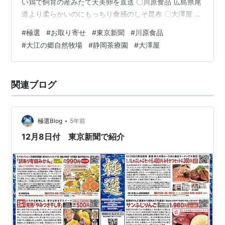
い鶏で飼育の産みたて天美卵を直送 〇川原食品 広島県尾
道より柔らかいのにもっちり食感のしそ昆布 〇大澤屋 群
馬県より年間来店数33万人の水沢うどんを通販限定で 極
#
極選
#
お取り寄せ
#
東京新聞
#
川原食品
選ホームページで商品の詳しい紹介をしています。 クリ
#
大江の郷自然牧場
#
静岡茶療園
#
大澤屋
ック！ ↓ 極選ホームページ・・こだわりの逸品を家庭の
食卓へ
関連ブログ
•
極選Blog
5年前
12月8日付 東京新聞で紹介