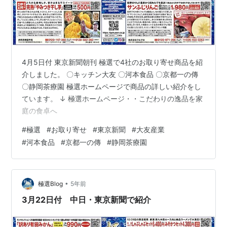
4月5日付 東京新聞朝刊 極選で4社のお取り寄せ商品を紹
介しました。 〇キッチン大友 〇河本食品 〇京都一の傳
〇静岡茶療園 極選ホームページで商品の詳しい紹介をし
ています。 ↓ 極選ホームページ・・こだわりの逸品を家
庭の食卓へ
#
極選
#
お取り寄せ
#
東京新聞
#
大友産業
#
河本食品
#
京都一の傳
#
静岡茶療園
•
極選Blog
5年前
3月22日付 中日・東京新聞で紹介