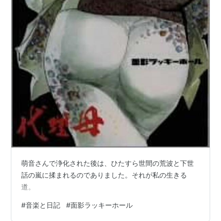
祭、2005年12月10日にLIQUIDROOM ebisuの「赤犬 vs
SAKEROCK」のゲストなど。
田口トモロヲをヴォーカルに迎え、JAGATARA（暗黒大
陸じゃがたら）のコピーバンド・JAGABATA（青空海岸
じゃがばた）としてもイベントなどで活動。
「活動の減少と反比例する認知度upに、あらためてカル
トとは何かを考えてみたりする」とのコメントあり。
2008年、RISING SUN ROCK FESTIVAL 2008 in EZO
に出演。
2009年8月、長者町FRIDAYにて一日二部の単独ライ
ブ。
同10月12日渋谷 O-EASTで単独ライブ予定。
萌音さんで浄化された後は、ひたすら世間の荒波と下世
話の嵐に揉まれるのでありました。それが私の生きる
他の面影ラッキーホールとしての主な活動
道。
三池崇史監督作品「ブルース・ハープ」出演（劇中
#
音楽と日記
#
面影ラッキーホール
にて「必ず同じところで」を演奏）。