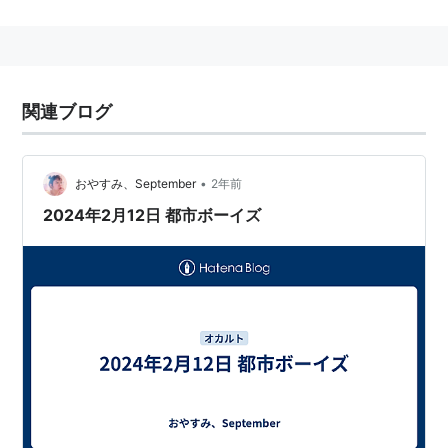
プロフィール
1994年、ベースのSinner-Yangとヴォーカルの佐々
木"ACKY"あきひ郎を中心にバンド結成。バンド名は初
関連ブログ
の国産医療用ダッチワイフ「面影一号」と80年代に栄
華を極めた風俗「ラッキーホール」から。
1995年、テレビ朝日「えびす温泉」に出演。三週連続
•
おやすみ、September
2年前
で勝ち抜くもSinner-Yang氏によれば「すこぶる不愉快
2024年2月12日 都市ボーイズ
な思い出」との事。
1996年、ファースト・アルバム「メロ」発表。サエキ
けんぞう氏などによって絶賛さていた事もあり、インデ
ィーズとしては異例のヒットを記録。
1997年、ソニーミュージックエンタテインメントと契
約。レーベル「面影観光」を立ち上げ、大槻ケンヂ・田
口トモロヲ・會田茂一・三上寛などによる矢沢永吉トリ
ビュートCD「HOW TO BE BIG」をプロデュースし、面