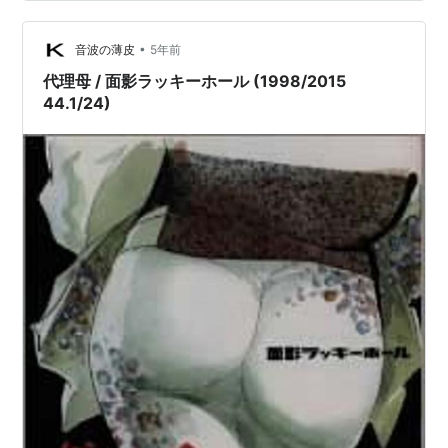
大槻ケンヂのソロプロジェクト「アンダーグラウン
ド・サーチライ」へ参加。
•
音波の薄皮
5年前
川村結花のアルバム「home again」へ歌詞提供（第
代理母 / 面影ラッキーホール (1998/2015
二の「夜空ノムコウ」を目指すもあえなく頓挫、と
44.1/24)
の事）。
川上次郎のアルバム「BON」にコーラス参加。
田口トモロヲ監督作品「アイデン＆ティティ」に友
情出演。
TVアニメ「夏のあらし！」の主題歌を担当。
ちなみに
「好きな男の名前腕にコンパスの針でかいた」は文具メ
ーカー、「あんなに反対してたお義父さんにビールをつ
がれて」はビール会社、「俺のせいで甲子園に行けなか
った」は全国高校野球大会、「たまプラーザ海峡」は東
急ケーブルTV、「ピロウトークタガログ語」はフィリ