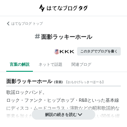
はてなブログ トップ
面影ラッキーホール
このタグでブログを書く
言葉の解説
ネットで話題
関連ブログ
面影ラッキーホール
(
音楽
)
【
おもかげらっきーほーる
】
歌謡ロックバンド。
ロック・ファンク・ヒップホップ・R&Bといった基本線
にディスコ・ムードコーラス・演歌などの昭和歌謡的な
解説の続きを読む
要素を加えたメロディと、男女の切なく哀しい関係を綴
った一曲ごとに完結したストーリーによる歌詞が特徴。