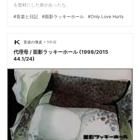
を題材にした曲があったな。
#
音楽と日記
#
面影ラッキーホール
#
Only Love Hurts
•
音波の薄皮
5年前
代理母 / 面影ラッキーホール (1998/2015
44.1/24)