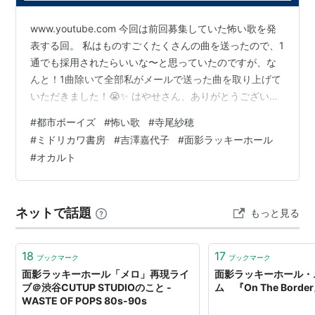
影ラッキーホール自身としても一曲参加。
www.youtube.com 今回は前回募集していた怖い歌を発
1998年、アルバム「いろ」が完成するも「歌詞に問題
表する回。 私はものすごくたくさんの曲を送ったので、1
あり」との自主規制によりソニーミュージックエンタテ
通でも採用されたらいいな〜と思っていたのですが、な
インメントが発売自粛。「もう社名にエンタテインメン
んと！1曲除いて全部私がメールで送った曲を取り上げて
トとつくレコード会社とは仕事しない」との言葉を残
いただきました！😭✨ はやせさん、ありがとうございま
し、徳間ジャパンコミュニケーションズに移籍。「い
す🙏🏻✨ 幽霊的な怖さではなくヒトコワばかりの曲でし
#
都市ボーイズ
#
怖い歌
#
寺尾紗穂
ろ」に数曲を追加したアルバム「代理母」を発表し、メ
たが、あの岸本さんも｢えぇ…｣って感じで引き攣ってま
#
ミドリカワ書房
#
吉澤嘉代子
#
面影ラッキーホール
した笑 今回紹介していただいていた歌は、以下のもので
ジャーデビュー。
#
オカルト
す。 open.spotify.com open.spotify.com
1999年、アルバム「音楽ぎらい」を発表。帯のコメン
open.spotify.com open.spotify.com また動画内で言っ
トによれば「音楽関係
総スカン
紙媒体でのみで大絶
ていた、怖い歌…
賛」との事。
ネットで話題
もっと見る
2000年、リーダーであるSinner-Yang氏が世田谷の一等
地に一戸建て購入。8000万円のローン返済を優先させ
18
17
ブックマーク
ブックマーク
る為、バンド活動は自粛・・・・・・との事。
面影ラッキーホール「メロ」再現ライ
面影ラッキーホール・
2007年、7年ぶり新作シングル「パチンコやってる間に
ブ＠渋谷CUTUP STUDIOのこと -
ム 『On The Bord
WASTE OF POPS 80s-90s
産まれて間もない娘を車の中で死なせた・・・夏」をP-