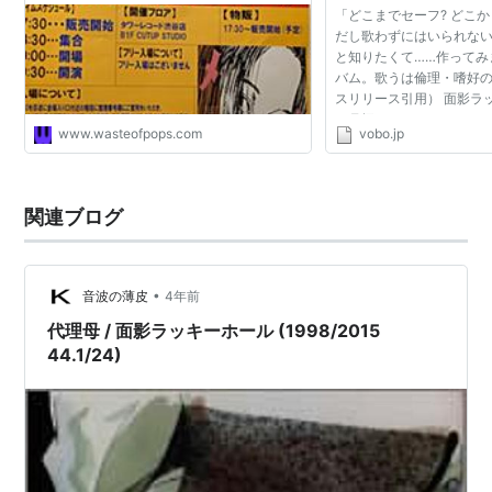
「どこまでセーフ? どこか
VINE リリース。
だし歌わずにはいられない
2008年、8年ぶりのフルアルバム「Whydunit?」リリー
と知りたくて……作ってみ
バム。歌うは倫理・嗜好の3
ス。
スリリース引用） 面影ラ
2009年、小林尽原作のTVアニメ「夏のあらし！」主題
ヶ月振りとなるニューアルバ
www.wasteofpops.com
vobo.jp
歌CD「あたしだけにかけて」をキングレコードから発
Border』が、去る8月1
禁となった。言わずと知れ.
売。
関連ブログ
現在
不定期に活動中。
近年の主なライブは、2002年11月2日に芝浦工業大学の
•
音波の薄皮
4年前
学園祭、2004年3月26日に吉祥寺Star Pine's Cafeの
代理母 / 面影ラッキーホール (1998/2015
44.1/24)
「フランク・ザッパ自伝」刊行記念イベント、2004年
12月18日に新宿MARZのイベント「LOVE CALL −first
call−」、2005年2月24日にNHK渋谷505スタジオの
「ライブビート」公開録音（NHK-FMにて2005年3月9
日に放送）、2005年11月04日に芝浦工業大学の学園