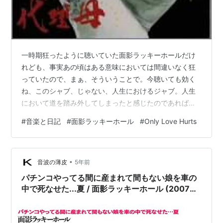
ピン政府観光局へと、それぞれタイアップを狙って製作
された楽曲だという。
一時期狂ったように聴いていた面影ラッキーホールだけ
れども、事実あの頃はある意味においては間違いなく狂
っていたので、まぁ、そういうことで。今聴いても効く
ね、このシャブ、じゃない、人生におけるジャブ。人生
において道を踏み外してしまったと感じたのであれば、
面影ラッキーホールを聴くといいと思うよ。その人生の
#
音楽と日記
#
面影ラッキーホール
#
Only Love Hurts
傷口に塩を塗り込むことになると思うから。そう言う時
期に自分もこれを聴いていたのかな、などと思うのだけ
れども、あまりよく思い出せないや、あの頃のことは。
•
あと、面影ラッキーホールを聴いたなら、これも読むと
音波の薄皮
5年前
いいと思うよ。今さっき読んでみたら、とんでもなく気
パチンコやってる間に産まれて間もない娘を車の
分が悪くなったけれども。こんなものを平気なツラし
中で死なせた...夏 / 面影ラッキーホール (2007
て…
FLAC)