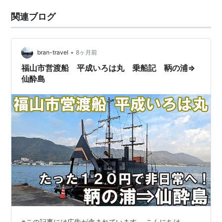
関連ブログ
•
bran-travel
8ヶ月前
福山市営渡船 平成いろは丸 乗船記 鞆の浦⇒
仙酔島
※この記事には広告が含まれています。 こんにちは。