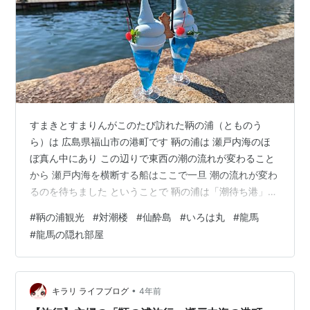
すまきとすまりんがこのたび訪れた鞆の浦（とものう
ら）は 広島県福山市の港町です 鞆の浦は 瀬戸内海のほ
ぼ真ん中にあり この辺りで東西の潮の流れが変わること
から 瀬戸内海を横断する船はここで一旦 潮の流れが変わ
るのを待ちました ということで 鞆の浦は「潮待ち港」と
して知られ 江戸時代を偲ばせる建物がたくさんあります
#
鞆の浦観光
#
対潮楼
#
仙酔島
#
いろは丸
#
龍馬
そういえば「崖の上のポニョ」の舞台になったとも言わ
#
龍馬の隠れ部屋
れていますね(^_-)-☆宮﨑駿監督が鞆の浦の古民家に滞在
中「崖の上のポニョ」の案を練られたとのこと… 今回は
小さな宝石箱のような鞆の浦の町を巡ってみたいと思い
ます 観光の順番が前後しますが この順にご紹介します ❶
•
キラリ ライフブログ
4年前
東洋一の景色の寺 …