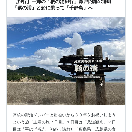
【旅行】主婦の「鞆の浦旅行」瀬戸内海の港町
「鞆の浦」と船に乗って「千酔島」へ
高校の部活メンバーと出会いから３０年をお祝いしよう
という旅「主婦の旅２日目」１日目は「尾道観光」２日
目は「鞆の浦観光」初めて訪れた「広島県」広島県の食