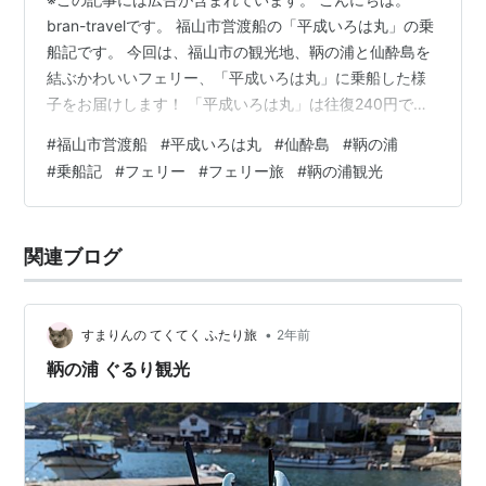
bran-travelです。 福山市営渡船の「平成いろは丸」の乗
船記です。 今回は、福山市の観光地、鞆の浦と仙酔島を
結ぶかわいいフェリー、「平成いろは丸」に乗船した様
子をお届けします！ 「平成いろは丸」は往復240円で瀬
戸内海のプチクルーズを手軽に楽しめる、魅力的なフェ
#
福山市営渡船
#
平成いろは丸
#
仙酔島
#
鞆の浦
リーです。 鞆の浦と仙酔島観光を結ぶ「平成いろは丸」
#
乗船記
#
フェリー
#
フェリー旅
#
鞆の浦観光
は、チャーミングでぜひ乗ってみてほしいかわいいフェ
リーです。 この記事はこのような読者におすすめ！ 「平
成いろは丸」に興味がある 「平成いろは丸」に乗ってみ
関連ブログ
たい 仙酔島に行ってみたい 鞆の浦観光を楽しみたい 瀬
戸内海のプチクルー…
•
すまりんの てくてく ふたり旅
2年前
鞆の浦 ぐるり観光