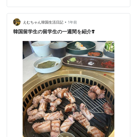
稿・探すための掲示板。comm.konest.com 韓国語の履
歴書をメールで送り、 面接日を決めました。 【面接】
服装；オフィスルック 持ち…
•
えむちゃん韓国生活日記
1年前
韓国留学生の留学生の一週間を紹介❣️