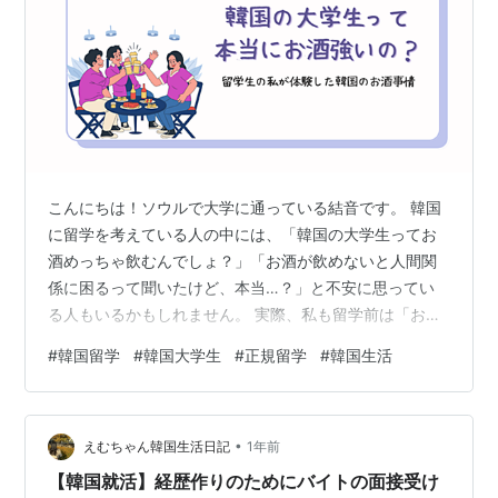
こんにちは！ソウルで大学に通っている結音です。 韓国
に留学を考えている人の中には、「韓国の大学生ってお
酒めっちゃ飲むんでしょ？」「お酒が飲めないと人間関
係に困るって聞いたけど、本当…？」と不安に思ってい
る人もいるかもしれません。 実際、私も留学前は「お酒
の付き合いが大事」と聞いて少し緊張していました。で
#
韓国留学
#
韓国大学生
#
正規留学
#
韓国生活
も、今ははっきり言えます。 お酒が飲めなくても、全然
大丈夫！ 今回は、私がこれまで経験した韓国大学生活で
のお酒の付き合いや、술게임（飲み会ゲーム）などにつ
•
いて、リアルな実体験を元にお話ししたいと思います！
えむちゃん韓国生活日記
1年前
韓国の大学生＝お酒大好き？ 確かに韓国では「술자리
【韓国就活】経歴作りのためにバイトの面接受け