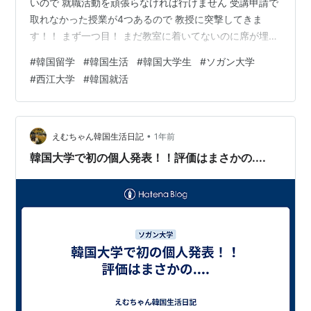
いので 就職活動を頑張らなければ行けません 受講申請で
取れなかった授業が4つあるので 教授に突撃してきま
す！！ まず一つ目！ まだ教室に着いてないのに席が埋ま
ったらしく焦りながら向かいました笑 教室の外まで人
#
韓国留学
#
韓国生活
#
韓国大学生
#
ソガン大学
が… もし先着順だったら終わりだ と思ったのですが教授
#
西江大学
#
韓国就活
が 「最終学期だけ受け入れます！ 他の学期の方は申し訳
ないけど教室の外に出てください」 とのこと！最終学期
なのでサインをもらえましたが、友達は追い出されてし
まいました汗 2つ目！ 授業が始まる前に1人の学生が受講
•
えむちゃん韓国生活日記
1年前
許可を貰いに行って断ら…
韓国大学で初の個人発表！！評価はまさかの....