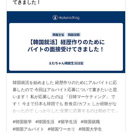
（スルジャリ）」と呼ばれる飲み会文化が根…
てきました！
韓国就活を始めました 経歴作りのためにアルバイトに応
募したので 今回はアルバイト応募について書きたいと思
います！ 私が応募したのは 「日韓マーケティング」 で
す！ 今まで日本も韓国でも 飲食店/カフェ しか経験がな
かったので しっかりした‘企業’に応募するのは初めてです
【求人を見つけた方法】 コネスト
#
韓国留学
#
韓国生活
#
留学生活
#
韓国就職
https://comm.konest.com/m/yaritori/list.html 韓国求人
#
韓国アルバイト
#
韓国ワーホリ
#
韓国大学生
掲示板 韓国でのアルバイトや正社員などの求人情報を投