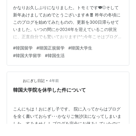
かなりお久しぶりになりました。トモミです🐨⚾そして
新年あけましておめでとうございます🎍🧧 昨年の冬頃に
このブログを始めてみたものの、更新を300日滞らせて
いました。いつの間にか2024年を迎えているこの状況
に、正直自分でも驚いております(^^;今年こそはブログ3
日坊主を脱却したいと思うので、どうぞよろしくお願い
#
韓国留学
#
韓国正規留学
#
韓国大学生
します🙇🏻‍♀️ 初めに 2023年1学期振り返り 概要 科目別振り
#
韓国大学留学
#
韓国生活
返り 開発と援助の政治 東アジア政治論（英語） 外国語
としての韓国語教育 世界の中の韓国文化 韓国思想の理解
韓国社会の理解 学期中の生活振り返り 勉強面 生活面 最
後に 初めに 新年最初のブログは「2023年1学期振り…
•
おにぎし日記
4年前
韓国大学院を休学した件について