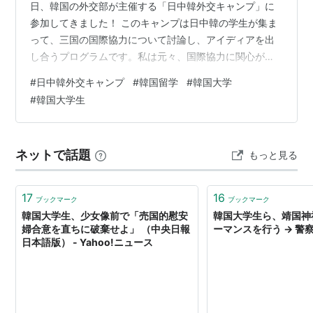
日、韓国の外交部が主催する「日中韓外交キャンプ」に
参加してきました！ このキャンプは日中韓の学生が集ま
って、三国の国際協力について討論し、アイディアを出
し合うプログラムです。私は元々、国際協力に関心があ
ったこともあり、思い切って応募し、参加することにな
#
日中韓外交キャンプ
#
韓国留学
#
韓国大学
りました。 キャンプは3泊4日でソウルとカンヌン、2つ
#
韓国大学生
の都市を移動しながら行われました。 主なプログラム内
容は・グループに分かれて日中韓の国際協力について討
論＆アイディア発表・ソウル＆カンヌンの観光地めぐ
ネットで話題
もっと見る
り・現役外交官の方とのトークセッションなどなど、盛
りだくさん！ ただ、スケジュールはかなりハー…
17
16
ブックマーク
ブックマーク
韓国大学生、少女像前で「売国的慰安
韓国大学生ら、靖国神
婦合意を直ちに破棄せよ」 （中央日報
ーマンスを行う → 警
日本語版） - Yahoo!ニュース