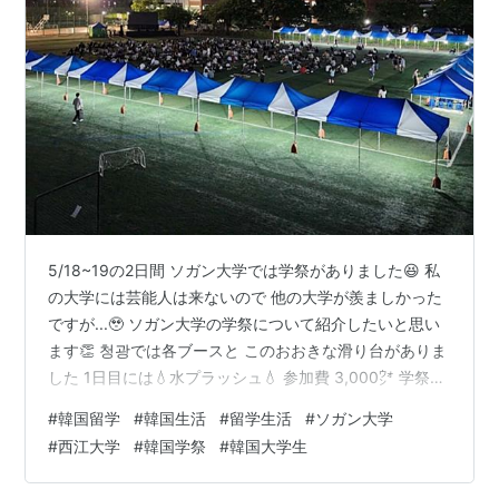
5/18~19の2日間 ソガン大学では学祭がありました😆 私
の大学には芸能人は来ないので 他の大学が羨ましかった
ですが...🥹 ソガン大学の学祭について紹介したいと思い
ます👏 청광では各ブースと このおおきな滑り台がありま
した 1日目には💧水プラッシュ💧 参加費 3,000㌆ 学祭と
言えば屋台は欠かせないですよね！ まさかの肉寿司があ
#
韓国留学
#
韓国生活
#
留学生活
#
ソガン大学
るとは思いませんでした笑 ポテト🍟 たこ焼き この他に
#
西江大学
#
韓国学祭
#
韓国大学生
も色々ありました！ ↓↓↓ モンスターも配ってました~
普段モンスター飲まないんですが、このバッチが可愛す