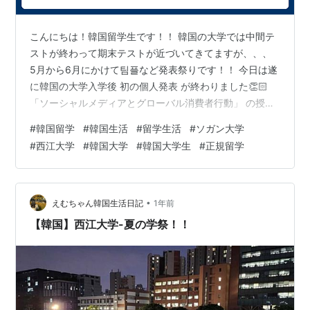
こんにちは！韓国留学生です！！ 韓国の大学では中間テ
ストが終わって期末テストが近づいてきてますが、、、
5月から6月にかけて팀플など発表祭りです！！ 今日は遂
に韓国の大学入学後 初の個人発表 が終わりました👏🏻
「ソーシャルメディアとグローバル消費者行動」 の授業
で、1つの国を選んでその国の文化コードを発見し発表す
#
韓国留学
#
韓国生活
#
留学生活
#
ソガン大学
る。というお題 まずどの国がいいの！？ 文化コードって
#
西江大学
#
韓国大学
#
韓国大学生
#
正規留学
何！？ てか文化コードどうやって調べるの！？ と分から
ない事だらけで... 幸いにも発表日は3日目だったので、1
日目の発表を聞いて流れを掴んでから取り組みました🙄
韓国の学生は発表が上手 というイメージがあったので(実
•
えむちゃん韓国生活日記
1年前
際そう) 怖…
【韓国】西江大学-夏の学祭！！