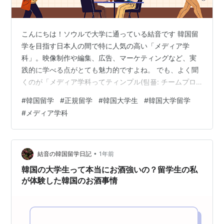
こんにちは！ソウルで大学に通っている結音です 韓国留
学を目指す日本人の間で特に人気の高い「メディア学
科」。映像制作や編集、広告、マーケティングなど、実
践的に学べる点がとても魅力的ですよね。 でも、よく聞
くのが「メディア学科ってティンプル(팀플: チームプロ
ジェクト)ばっかりで大変らしい…」という声。私自身、
#
韓国留学
#
正規留学
#
韓国大学生
#
韓国大学留学
進学を決める前にそれが気になって、実はギリギリまで
#
メディア学科
メディア学科に行くかどうか迷っていました。 でも、結
論から言うと——ティンプルは確かに多いけど、得られ
るものも大きい！ 今回は実際にメディア学科に通う私の
経験をもとに、メディア学科のリアルをお伝えしていこ
•
結音の韓国留学日記
1年前
うと思います^^ 実際、ティンプルって…
韓国の大学生って本当にお酒強いの？留学生の私
が体験した韓国のお酒事情