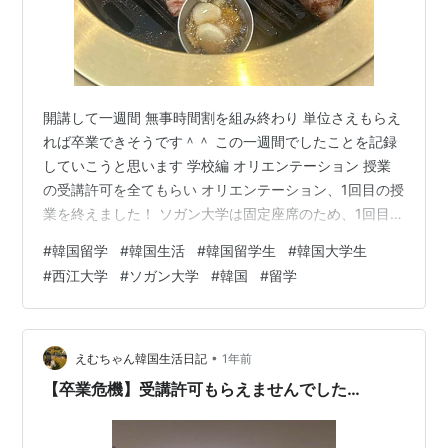
開講して一週間 無事時間割を組み終わり 単位さえもらえ
れば卒業できそうです＾＾ この一週間でしたことを記録
していこうと思います 学校編 オリエンテーション 授業
の受講許可を全てもらい オリエンテーション、1回目の授
業を終えました！ ソガン大学は固定座席のため、1回目の
授業で座席表を書きます． 好きな席を取るために早めに
#
韓国留学
#
韓国生活
#
韓国留学生
#
韓国大学生
行きましたが 後ろの座席から埋まって行きました 課題
#
西江大学
#
ソガン大学
#
韓国
#
留学
学部必須のオール英語授業があるのですが １週目から課
題が出たので PPTを作り提出 オール英語の授業はほんと
にストレス… 友達と一緒に聞いているので まだ頑張れま
す😢 私生活編 ジム契約 韓国ではジムに通っている人が
•
えむちゃん韓国生活日記
1年前
多いので …
【卒業危機】受講許可もらえませんでした…