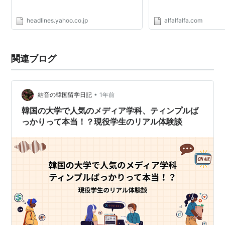
headlines.yahoo.co.jp
alfalfalfa.com
関連ブログ
•
結音の韓国留学日記
1年前
韓国の大学で人気のメディア学科、ティンプルば
っかりって本当！？現役学生のリアル体験談