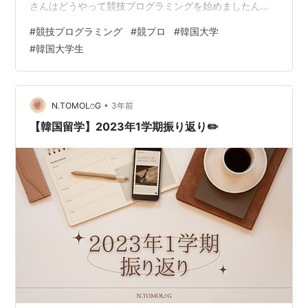
さんはどうやって競技プログラミングを始めましたんで
すか？その時の記憶はありますか？私はあります。 いつ
#
競技プログラミング
#
競プロ
#
韓国大学
も言ってますが、実は私は数学科です。まあ電算学科も
#
韓国大学生
複数専攻してますが、基本的に私が考えることや問題を
解くために接近する方式などは工学者よりは数学者のよ
うな考え方により近いと思います。私は、私が記憶でき
る限り最も遠い過去からずっと数学が好きでした。なぜ
•
N.TOMOL⍥G
3年前
かは今も分…
【韓国留学】2023年1学期振り返り✏️