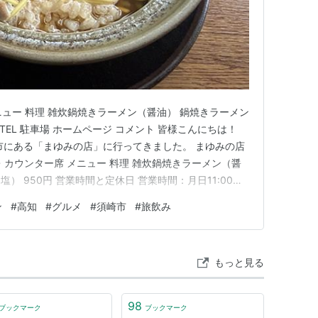
メニュー 料理 雑炊鍋焼きラーメン（醤油） 鍋焼きラーメン
TEL 駐車場 ホームページ コメント 皆様こんにちは！
市にある「まゆみの店」に行ってきました。 まゆみの店
 ・カウンター席 メニュー 料理 雑炊鍋焼きラーメン（醤
（塩） 950円 営業時間と定休日 営業時間：月日11:00～
 定休日：水土 住所 高知県須崎市栄町10-14 TEL 0889-42-
ン
#
高知
#
グルメ
#
須崎市
#
旅飲み
ら道路を渡…
もっと見る
98
ブックマーク
ブックマーク