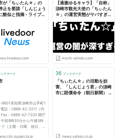
市が「ちぃたん☆」の
【過激ゆるキャラ】「自称」
停止を要請「しんじょう
須崎市観光大使の「ちぃたん
に酷似と指摘 - ライブド
☆」の運営実態がヤバすぎ
ュース
る！？ - ありんど高知
ews.livedoor.com
kochi-arindo.com
36
ブックマーク
ブックマーク
市
「ちぃたん☆」の活動を妨
害、「しんじょう君」の須崎
市に賠償命令（朝日新聞） -
Yahoo!ニュース
5-8601高知県須崎市山手町1
 電話：0889-42-2311（代
ax：0889-42-7320 開庁
午前8時30分から午後5時
分まで（土曜・日曜、祝日、年
始を除く）
w.city.susaki.lg.jp
news.yahoo.co.jp