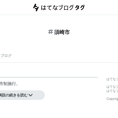
須崎市
連ブログ
はてな
、市制施行。
はてな
はてな
解説の続きを読む
Copyrig