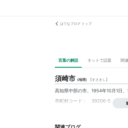
はてなブログ トップ
言葉の解説
ネットで話題
関
須崎市
(
地理
)
【
すさきし
】
高知県中部の市。1954年10月1日
市町村コード： 39206-5
関連ブログ