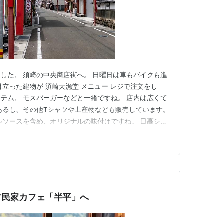
した。 須崎の中央商店街へ。 日曜日は車もバイクも進
立った建物が 須崎大漁堂 メニュー レジで注文をし
テム。 モスバーガーなどと一緒ですね。 店内は広くて
あるし、その他Tシャツや土産物なども販売しています。
ルソースを含め、オリジナルの味付けですね。 日高シェ
 カウンターもあるので1人でも入りやすいです(^^♪。
古民家カフェ「半平」へ