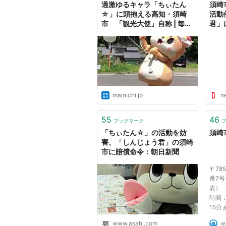
過激ゆるキャラ「ちぃたん
須崎
☆」に頭抱える高知・須崎
活動
市 「観光大使」自称 | 毎日
君」
新聞
アニ
mainichi.jp
n
55
46
ブックマーク
「ちぃたん☆」の活動を妨
須崎
害、「しんじょう君」の須崎
市に賠償命令：朝日新聞
〒78
番7号
表） F
時間：
15
末年
www.asahi.com
ww