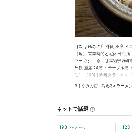
目次 まゆみの店 外観 座席 
（塩） 営業時間と定休日 住所 
フーです。 今回は高知県須崎
外観 座席 24席 ・テーブル席
油） 1,100円 鍋焼きラーメン
16:30 火木金11:00～14:00
#
まゆみの店
#
鍋焼きラーメ
9026 駐車場 有り ＊お店か
ネットで話題
198
120
ブックマーク