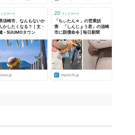
20
ブックマーク
ブックマーク
県須崎市、なんもないか
「ちぃたん☆」の営業妨
んかしたくなる？｜文・
害 「しんじょう君」の須崎
 - SUUMOタウン
市に賠償命令 | 毎日新聞
uumo.jp
mainichi.jp