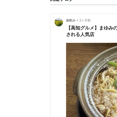
•
旅飲み
2ヶ月前
【高知グルメ】まゆみ
される人気店