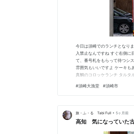
今日は須崎でのランチとなりま
入禁止なんですね すぐ右側に目
て、番号札をもらって待つシス
雰囲気もいいですよ ケーキも
真鯛のコロッケランチ タルタ
フのこだわりを感じる味付けです
#
須崎大漁堂
#
須崎市
•
旅・ふ・る Tabi Full
5ヶ月前
高知 気になっていた