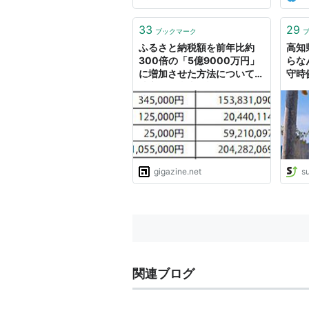
33
29
ブックマーク
ふるさと納税額を前年比約
高知
300倍の「5億9000万円」
らな
に増加させた方法について須
守時健
崎市の担当者に話を聞いてき
ました
gigazine.net
s
関連ブログ