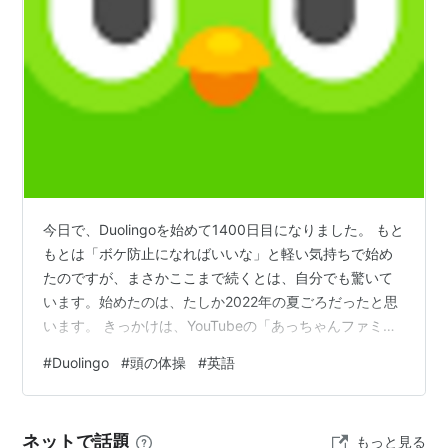
今日で、Duolingoを始めて1400日目になりました。 もと
もとは「ボケ防止になればいいな」と軽い気持ちで始め
たのですが、まさかここまで続くとは、自分でも驚いて
います。始めたのは、たしか2022年の夏ごろだったと思
います。 きっかけは、YouTubeの「あっちゃんファミリ
ー」を見ていた時のことです。お父さんがDuolingoにつ
#
Duolingo
#
頭の体操
#
英語
いて話されていて、「私もやってみよう！」と思ったの
が始まりでした。家族をとても大切にされている、素敵
なお父さんだなあと今でも思っています。 毎日少しずつ
ネットで話題
もっと見る
ですが、気がつけば1400日。継続は力なりと言います