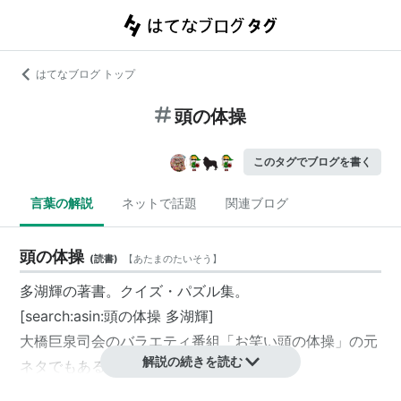
はてなブログ トップ
頭の体操
このタグでブログを書く
言葉の解説
ネットで話題
関連ブログ
頭の体操
(
読書
)
【
あたまのたいそう
】
多湖輝
の著書。クイズ・パズル集。
[search:asin:頭の体操 多湖輝]
大橋巨泉司会のバラエティ番組「お笑い頭の体操」の元
解説の続きを読む
ネタでもある。