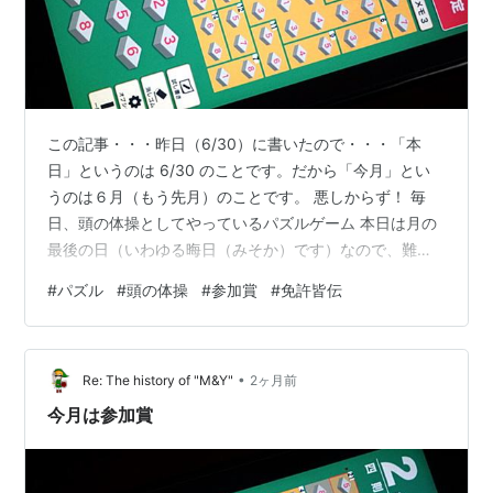
この記事・・・昨日（6/30）に書いたので・・・「本
日」というのは 6/30 のことです。だから「今月」とい
うのは６月（もう先月）のことです。 悪しからず！ 毎
日、頭の体操としてやっているパズルゲーム 本日は月の
最後の日（いわゆる晦日（みそか）です）なので、難し
い問題が出題されます。 本日の問題は２級なのです
#
パズル
#
頭の体操
#
参加賞
#
免許皆伝
が・・・それほど難儀ではなく、15分ほどで解けまし
た。 「判定」 はい、正解 ということで、本日は丸がも
らえたのですが・・・ 今月は、なぜか、実施せずにスキ
•
ップしてしまった日が１日あり・・・さらに、不正解だ
Re: The history of "M&Y"
2ヶ月前
った日もあり・・・ 単なる参加賞になってしまいまし
今月は参加賞
た。 先月に続いて・・・悔しい！ …