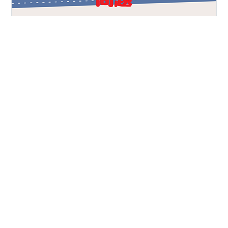
こんにちは！毎日一問脳トレの時間です。今回はなぞな
ぞ編！頭を柔らかくして考えてみてくださいね(๑╹ω╹๑
)↓↓↓↓↓↓↓↓↓↓難しい人に向けてのヒントはこち
ら！「メジャーなゴミの種類」これでもう気づいちゃっ
たかもしれませんね答えはもう少し下で発表します！
↓↓↓↓↓↓↓↓↓↓ いかがだったでしょうか？10秒以内
#
クイズ
#
なぞなぞ
#
脳トレ
#
頭の体操
#
勉強
に気づいた人は超天才かも！？明日も楽しみにしていて
#
宿題
くださいね！(๑╹ω╹๑ )