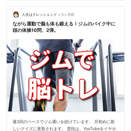
は 長々と動画を見させられたのに 閉じるボタンが出てこ
なかったり 逆に閉じるボタンを押したら アプリごと閉じ
•
てしまって 最初から開き直すハメになったりと かなり悪
人生はクレッシェンド
3ヶ月前
質な動画広告が増えてきて 気分転換のつもりが 逆に ス…
ながら運動で脳も体も鍛える！ジムのバイク中に
頭の体操10問、2弾。
週3回のペースでジム通いを続けています。 月初めに新
しいクイズに更新されます。 普段は、YouTubeをイヤホ