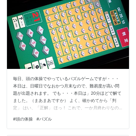
毎日、頭の体操でやっているパズルゲームですが・・・
本日は、日曜日でなおかつ月末なので、難易度が高い問
題が出題されます。 でも・・・本日は」20分ほどで解て
ました。（まあまあですか） よく、確かめてから「判
定」 はい、「正解」 ほっ！ これで、一か月終わりなの
ですが・・・ 今月は、２日分、やり忘れた日がありまし
#
頭の体操
#
パズル
た。 さらに・・・正解にならなかった日が１日 いろいろ
ダメですねぇ ということで・・・今月は参加賞しかもら