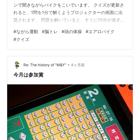
ンで聞きながらバイクをこいでいます。 クイズが更新さ
れると、1問を1分で解くようプロジェクターの画面に出
題されます。 問題を解いていると、すぐに10分が過ぎて
楽しいです。 1分もかからず瞬時に解ける簡単な問題もあ
#
ながら運動
#
脳トレ
#
頭の体操
#
エアロバイク
りますが。 4月のクイズを一緒に解いてみてください。 1
#
クイズ
問 2問 3問 ４問 5問 ６問 7問 8問 9問 10問 答え
•
Re: The history of "M&Y"
4ヶ月前
今月は参加賞