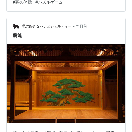
#
頭の体操
#
パズルゲーム
と思っていたのを忘れて、時間切れになってしまい、一
日だけバツが付いてしまいました。 ということで、今月
は皆勤賞でした。 来月こそ、免許皆伝をもらえるように
•
頑張ります。
私の好きなバラとシェルティー
21日前
薪能