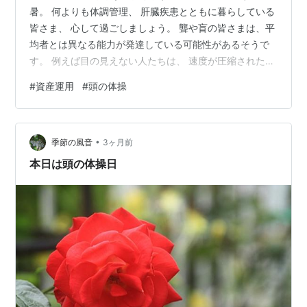
暑。 何よりも体調管理、 肝臓疾患とともに暮らしている
皆さま、 心して過ごしましょう。 聾や盲の皆さまは、平
均者とは異なる能力が発達している可能性があるそうで
す。 例えば目の見えない人たちは、 速度が圧縮された言
語音声（異様に早送り再生されたような会話文）を、 苦
#
資産運用
#
頭の体操
もなく聞き取れるそうですし、 耳の聞こえない人たちの
視覚情報の認識の細かさは、圧倒的です。 どうやら人間
の脳には、使わなくなった領野を、 元々の役目？とは異
•
なる官能のために活用する柔軟性があるらしいです。 大
季節の風音
3ヶ月前
学教員という職業を卒業し、 研究者としての責務である
本日は頭の体操日
難解な読書や議論から…