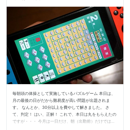
毎朝頭の体操として実施しているパズルゲーム 本日は、
月の最後の日がだから難易度が高い問題が出題されま
す。 なんとか、30分以上を費やして解きました。 さ
て、判定！ はい、正解！ これで、本日は丸をもらえたの
ですが・・・ 今月は一日だけ、朝（出勤前）だけでは問
題が解けず・・・かいしゃから帰ったら続きをやろう、