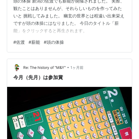
頭の体操 新潟の佐渡でも薪能が開催されました。 実際、
観たことはありませんが、それらしいものを作ってみた
いと 挑戦してみました。 幽玄の世界とは程遠い出来栄え
ですが頭の体操にはなりました。 今日のタイトル「薪
能」をクリックすると再生されます。
#
佐渡
#
薪能
#
頭の体操
•
Re: The history of "M&Y"
1ヶ月前
今月（先月）は参加賞