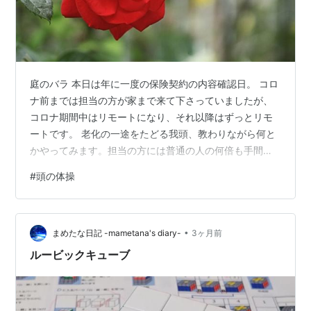
庭のバラ 本日は年に一度の保険契約の内容確認日。 コロ
ナ前までは担当の方が家まで来て下さっていましたが、
コロナ期間中はリモートになり、それ以降はずっとリモ
ートです。 老化の一途をたどる我頭、教わりながら何と
かやってみます。担当の方には普通の人の何倍も手間と
時間をかけていると思います。 PCとスマホ、両使いで進
#
頭の体操
めて行きます。 若い方でしたら「ちょちょいがちょい」
でしょうが、ダメな頭とカサカサ指ではなかなか先に進
めず、「画面がなくなりました」とか「あれ、消えちゃ
•
った、どこ行った？」とか。 指が乾燥しているからか？
まめたな日記 -mametana's diary-
3ヶ月前
太いからか？白魚のような指でしたら打ち間違いもなく
ルービックキューブ
直ぐ反応するのでしょうが、何度もタッ…