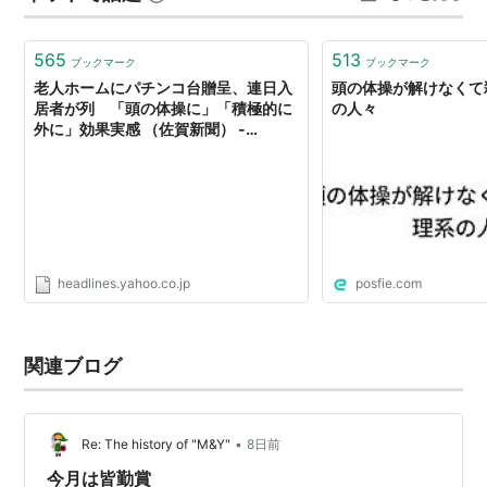
が、本当に続けることの大切さを実感しています。 これ
からも、い…
565
513
ブックマーク
ブックマーク
老人ホームにパチンコ台贈呈、連日入
頭の体操が解けなくて
居者が列 「頭の体操に」「積極的に
の人々
外に」効果実感 （佐賀新聞） -
Yahoo!ニュース
headlines.yahoo.co.jp
posfie.com
関連ブログ
•
Re: The history of "M&Y"
8日前
今月は皆勤賞