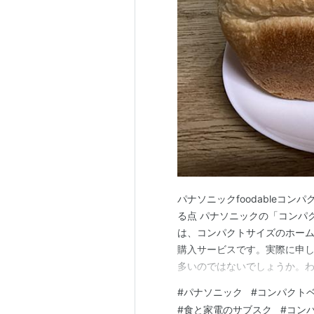
パナソニックfoodableコ
る点 パナソニックの「コンパク
は、コンパクトサイズのホー
購入サービスです。実際に申
多いのではないでしょうか。
ほぼ毎日パンを焼いています
#
パナソニック
#
コンパクト
がかからないのでおすすめです
#
食と家電のサブスク
#
コン