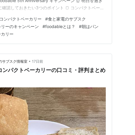
able 5th Anniversary キャンペーン ⏰ 明日を過ぎ
に確認しておきたい3つのポイント 🍞 コンパクトベーカ
とめ｜申し込むなら今日・明日中に キャンペーン締切
コンパクトベーカリー
#
食と家電のサブスク
ナソニックのfooda…
カリーのキャンペーン
#
foodableとは？
#
朝はパン
ーカリー
•
そわかのサブスク情報室
17日前
leコンパクトベーカリーの口コミ・評判まとめ