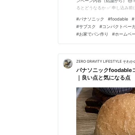
ンペーン内容（結論から） 🎂 food
るとどうなるか ✅ 申し込み前
リーの魅力をおさらい 📝 ま
#
パナソニック
#
foodable
#
2026年7月27日（月）まで パ
#
サブスク
#
コンパクトベー
#
お家でパン作り
#
ホームベ
ZERO GRAVITY LIFESTYLE 
パナソニックfoodab
｜良い点と気になる点