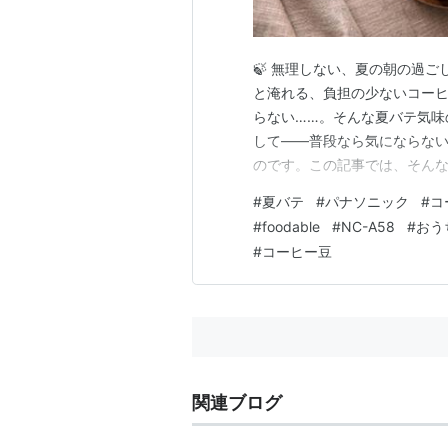
🍃 無理しない、夏の朝の過ご
と淹れる、負担の少ないコーヒ
らない……。そんな夏バテ気味
して——普段なら気にならな
のです。この記事では、そん
コーヒーメーカー「NC-A58」
#
夏バテ
#
パナソニック
#
コ
テで家事が億劫な方 ☕ 手間な
#
foodable
#
NC-A58
#
おう
次 夏バテの朝、コーヒーの準
#
コーヒー豆
関連ブログ