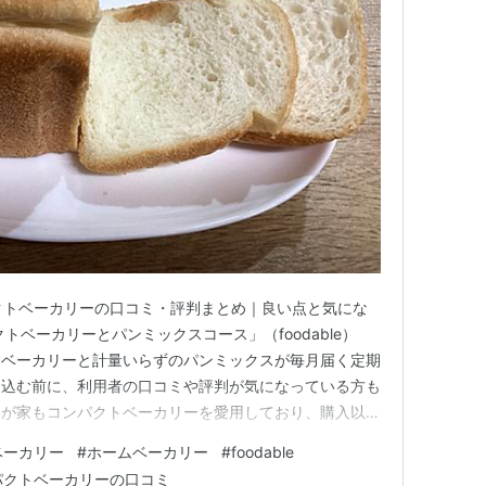
ンパクトベーカリーの口コミ・評判まとめ｜良い点と気にな
トベーカリーとパンミックスコース」（foodable）
ムベーカリーと計量いらずのパンミックスが毎月届く定期
し込む前に、利用者の口コミや評判が気になっている方も
わが家もコンパクトベーカリーを愛用しており、購入以降
！初心者でも簡単に美味しくパンが焼けて、お手入れも手
ベーカリー
#
ホームベーカリー
#
foodable
。パン派の方にはぜひ体験してほしい商品です。 この
パクトベーカリーの口コミ