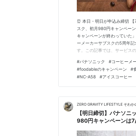
⏰ 本日・明日が申込み締切 【7
スク、初月980円キャンペー
キャンペーンが終わっていた
ーメーカーサブスクの5周年記念
す。この記事では、サービス
ックしておきたいポイントを整理
#
パナソニック
#
コーヒーメ
💰 初月980円（50%OFF） 
#
foodableのキャンペーン
#
コ…
#
NC-A58
#
アイスコーヒー
ZERO GRAVITY LIFESTYLE 
【明日締切】パナソニック
980円キャンペーンは7