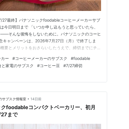
/27最終】パナソニックfoodableコーヒーメーカーサブ
ンは今日明日まで 「いつか申し込もうと思っていたら、
」——そんな後悔をしないために。パナソニックのコーヒ
キャンペーンは、2026年7月27日（月）で終了しま
の概要とメリットをおさらいしたうえで、締切までにチェ
してお伝えします。 📅 締切：2026年7月27日（月）
ーカー
#
コーヒーメーカーのサブスク
#
foodable
🎁 先着300名に豆プレゼント 目次 パナソニックfoodable
食と家電のサブスク
#
コーヒー豆
#
7/27締切
•
そわかのサブスク情報室
14日前
foodableコンパクトベーカリー、初月
/27まで