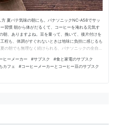
し方 夏バテ気味の朝にも。パナソニックNC-A58でサッ
ー習慣 朝から体がだるくて、コーヒーを淹れる元気す
の朝、ありますよね。豆を量って、挽いて、後片付けを
い工程も、体調がすぐれないときは地味に負担に感じるも
な夏の朝でも無理なく続けられる、パナソニックの全自動
を使ったコーヒー習慣についてご紹介します。 😮‍💨 夏バ
ーヒーメーカー
#
サブスク
#
食と家電のサブスク
くコーヒーを楽しみたい方 🧊 涼しく過ごしたい朝に 目
ちカフェ
#
コーヒーメーカーとコーヒー豆のサブスク
備が…