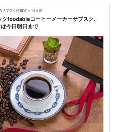
•
そわかのサブスク情報室
14日前
ックfoodableコーヒーメーカーサブスク、
ンは今日明日まで