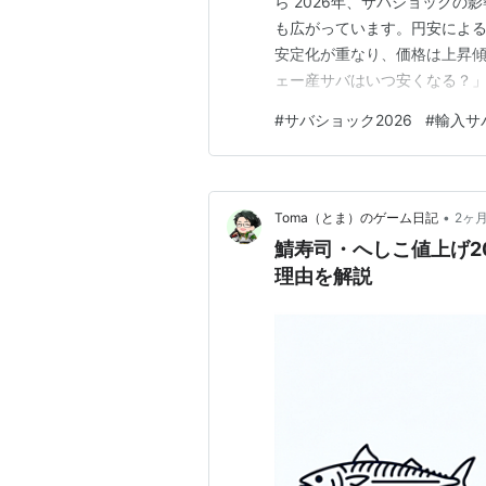
ら 2026年、サバショック
も広がっています。円安によ
安定化が重なり、価格は上昇傾
ェー産サバはいつ安くなる？
新データとニュース、検索トレ
#
サバショック2026
#
輸入サ
ー産サバが高騰している理由（
化 サバ缶・加工品への影響 今
•
Toma（とま）のゲーム日記
2ヶ
鯖寿司・へしこ値上げ2
理由を解説