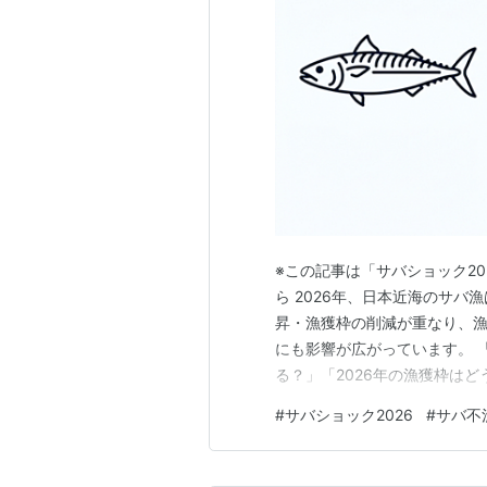
※この記事は「サバショック2
ら 2026年、日本近海のサ
昇・漁獲枠の削減が重なり、
にも影響が広がっています。 
る？」「2026年の漁獲枠は
ス、検索トレンドから整理します
#
サバショック2026
#
サバ不
大蛇行・水温上昇・漁場変化） 
（サバ缶・鯖寿司・へしこ）へ