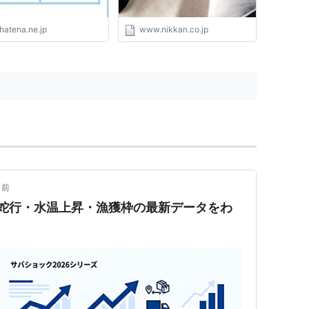
hatena.ne.jp
www.nikkan.co.jp
月前
大蛇行・水温上昇・漁獲枠の最新データをわ