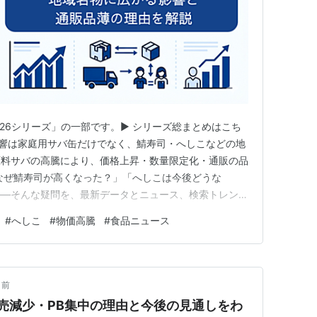
026シリーズ」の一部です。▶ シリーズ総まとめはこち
の影響は家庭用サバ缶だけでなく、鯖寿司・へしこなどの地
原料サバの高騰により、価格上昇・数量限定化・通販の品
なぜ鯖寿司が高くなった？」「へしこは今後どうな
――そんな疑問を、最新データとニュース、検索トレンド
わかること 鯖寿司・へしこが値上げされている理由
#
へしこ
#
物価高騰
#
食品ニュース
名物への影響 通販での品薄・数量限定化の背景 買うべき
アジ寿司・イワシ…
月前
特売減少・PB集中の理由と今後の見通しをわ