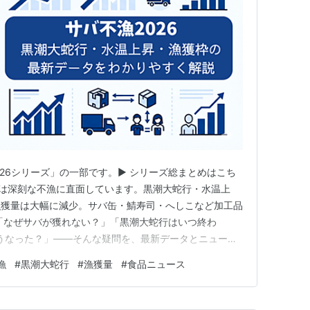
026シリーズ」の一部です。▶ シリーズ総まとめはこち
バ漁は深刻な不漁に直面しています。黒潮大蛇行・水温上
漁獲量は大幅に減少。サバ缶・鯖寿司・へしこなど加工品
「なぜサバが獲れない？」「黒潮大蛇行はいつ終わ
どうなった？」――そんな疑問を、最新データとニュー
。 この記事でわかること サバ不漁2026の原因（黒潮
漁
#
黒潮大蛇行
#
漁獲量
#
食品ニュース
2024〜2026年の漁獲量データと漁獲枠の推移 加工品
の影響 今…