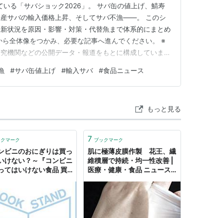
ている「サバショック2026」。 サバ缶の値上げ、鯖寿
産サバの輸入価格上昇、そしてサバ不漁――。 このシ
最新状況を原因・影響・対策・代替魚まで体系的にまとめ
から全体像をつかみ、必要な記事へ進んでください。 ※
研究機関などの公開データ・報道をもとに構成していま
バショック2026の全体像（値上げ・不漁・輸入サバ高
漁
#
サバ缶値上げ
#
輸入サバ
#
食品ニュース
けと読む順番 生活者が知るべき「影響」と「対策」 代替
選び方 この…
もっと見る
7
ックマーク
ブックマーク
ンビニのおにぎりは買っ
肌に極薄皮膜作製 花王、繊
いけない？～『コンビニ
維積層で持続・均一性改善 |
ってはいけない食品 買
医療・健康・食品 ニュース |
もいい食品』 - ニュース
日刊工業新聞 電子版
OOKSTAND』へのコメ