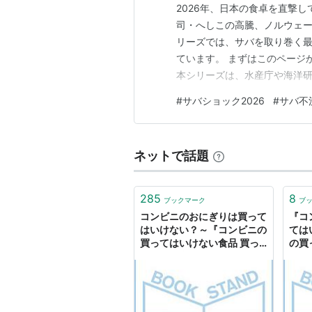
2026年、日本の食卓を直撃し
司・へしこの高騰、ノルウェー
リーズでは、サバを取り巻く
ています。 まずはこのページ
本シリーズは、水産庁や海洋
す。 この記事でわかること サ
#
サバショック2026
#
サバ不
騰） シリーズ全記事の位置づ
魚（アジ・イワシ・サワラ）の
ネットで話題
285
8
ブックマーク
ブ
コンビニのおにぎりは買って
『コ
はいけない？～『コンビニの
ては
買ってはいけない食品 買っ
の買
てもいい食品』 - ニュース｜
って
BOOKSTAND
｜B
ント