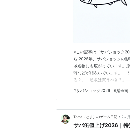
※この記事は「サバショック2
ら 2026年、サバショック
域名物にも広がっています。
薄などが相次いでいます。 「
る？」「通販は買うべき？」
から整理します。 この記事で
#
サバショック2026
#
鯖寿司
2026年の原料サバ不足と地域
タイミングと選び方 代替品（
•
Toma（とま）のゲーム日記
2ヶ
サバ缶値上げ2026｜