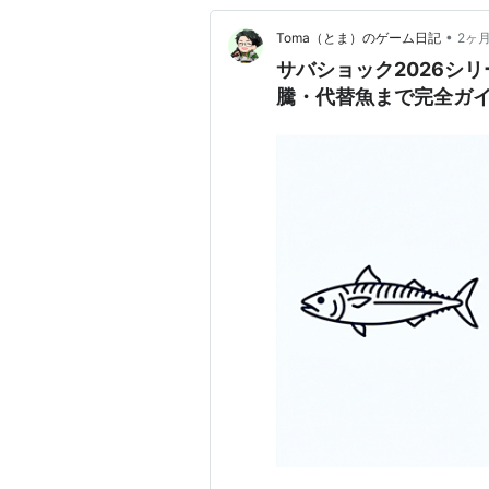
•
Toma（とま）のゲーム日記
2ヶ
サバショック2026シ
騰・代替魚まで完全ガ