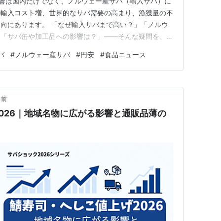
の影響は国内だけでなく、ノルウェー産サバ（輸入サバ）に
る輸入コスト増、世界的なサバ需要の高まり、漁獲量の不
向にあります。 「なぜ輸入サバまで高い？」「ノルウ
」「サバ缶や加工品への影響は？」――そんな疑問を、最
ンドから整理します。 この記事でわかること ノルウェ
バ
#
ノルウェー産サバ
#
円安
#
食品ニュース
円安・世界需要・漁獲量） 2026年の輸入サバ市場の変
後の価格見…
月前
026｜地域名物に広がる影響と通販品薄の