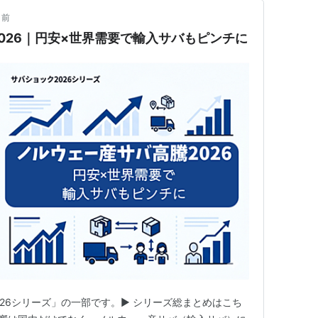
月前
026｜円安×世界需要で輸入サバもピンチに
026シリーズ」の一部です。▶ シリーズ総まとめはこち