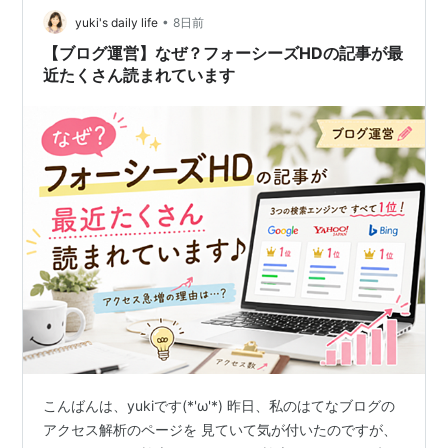
の人が最初の一歩として活用しています。 この記事で
•
yuki's daily life
8日前
は、稼げる人と稼げない人の特徴を比較しなが…
【ブログ運営】なぜ？フォーシーズHDの記事が最
近たくさん読まれています
こんばんは、yukiです(*'ω'*) 昨日、私のはてなブログの
アクセス解析のページを 見ていて気が付いたのですが、