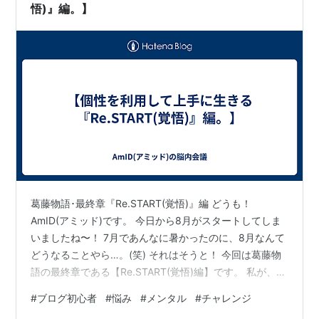
悪さなどが嫌で嫌でしょうがないです。多汗症レ…
悟)』編。】
葛藤物語･最終章『Re.START(覚悟)』編 どうも！
AmID(アミッド)です。 今日から8月がスタートしてしま
いましたね〜！ 7月であんなに暑かったのに、8月なんて
どうなることやら…。(笑) それはそうと！ 今回は葛藤物
語の最終章である【Re.START(覚悟)編】です。 私が、こ
れからココロに宿した怪物という個性と、どう向き合
#
ブログ初心者
#
悩み
#
メンタル
#
チャレンジ
い、付き合っていくか。 ブログを通してどんな事を得て