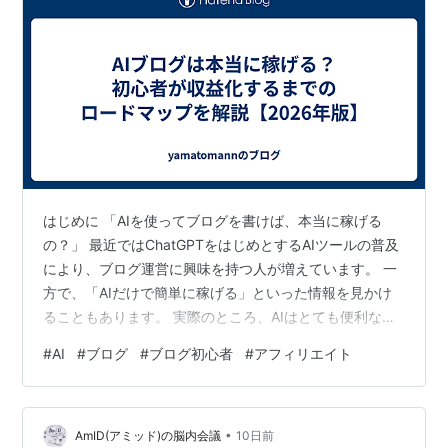
はじめに 「AIを使ってブログを書けば、本当に稼げる
の？」 最近ではChatGPTをはじめとするAIツールの普及
により、ブログ運営に興味を持つ人が増えています。 一
方で、「AIだけで簡単に稼げる」といった情報を見かけ
ることもあります。 実際のところ、AIはとても便利なツ
ールですが、それだけで収益が生まれるわけではありま
#
AI
#
ブログ
#
ブログ初心者
#
アフィリエイト
せん。 この記事では、AIブログで収益化を目指すために
必要な考え方や、初心者が取り組むべきステップを解説
します。 AIブログとは？ AIブログとは、ChatGPTなどの
•
AIツールを活用しながら記事を作成・運営するブログの
AmID(アミッド)の脳内会議
10日前