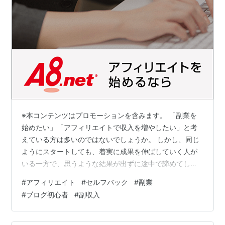
※本コンテンツはプロモーションを含みます。 「副業を
始めたい」「アフィリエイトで収入を増やしたい」と考
えている方は多いのではないでしょうか。 しかし、同じ
ようにスタートしても、着実に成果を伸ばしていく人が
いる一方で、思うような結果が出ずに途中で諦めてしま
う人もいます。 その違いは、特別な才能や経験ではあり
#
アフィリエイト
#
セルフバック
#
副業
ません。日頃の考え方や行動、そして継続する姿勢が大
#
ブログ初心者
#
副収入
きく影響しています。 また、これからアフィリエイトを
始める方におすすめなのが「セルフバック」です。初心
者でも仕組みを理解しながら報酬を得られるため、多く