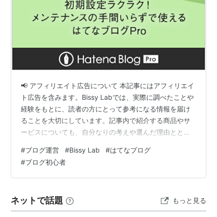
📢 アフィリエイト広告について 本記事にはアフィリエイ
ト広告を含みます。Bissy Labでは、実際に調べたことや
経験をもとに、読者の方にとって参考になる情報を届け
ることを大切にしています。記事内で紹介する商品やサ
ービスについても、自分なりの考えや選んだ理由ととも
に紹介しています。購入や利用については、記事の内容
#
ブログ運営
#
Bissy Lab
#
はてなブログ
を参考にしながら、ご自身の価値観に合わせてご判断く
#
ブログ初心者
ださい。 はじめに ブログを始める時、多くの人が悩むこ
との一つが「どの環境で始めるか」だと思います。 無料
ブログ。 はてなブログPro。 WordPress。 それぞれにメ
ネットで話題
もっと見る
リットがあります。 私自身も、ブログを始める前に「最
初からWor…