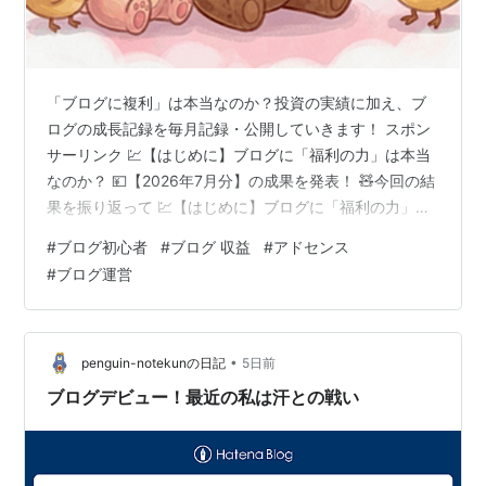
「ブログに複利」は本当なのか？投資の実績に加え、ブ
ログの成長記録を毎月記録・公開していきます！ スポン
サーリンク 💹【はじめに】ブログに「福利の力」は本当
なのか？ 💴【2026年7月分】の成果を発表！ 🧸今回の結
果を振り返って 💹【はじめに】ブログに「福利の力」は
本当なのか？ こんにちは、テディです！ 2026年6月13日
#
ブログ初心者
#
ブログ 収益
#
アドセンス
にGoogle AdSence に合格し、アドセンス運営がいよい
#
ブログ運営
よスタートしたわけですが、これからどんな成長を辿る
のか？ せっかくなので、投資の記録とあわせて毎月記録
していくことにしました🙌！ 記事を作るきっかけとなっ
たのは、Geminiにブログのことを相談していて言われた
•
penguin-notekunの日記
5日前
こ…
ブログデビュー！最近の私は汗との戦い