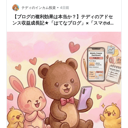
ッログ』と参りましょう…(⁠・⁠∀⁠・⁠)ﾌﾌﾌｯ…。 冒頭の通り、
•
8月に入ってから時間が早すぎるわけですよ。 ブログを
テディのインカム投資
4日前
はじめたから追われてる感覚もあるからしかたないのか
【ブログの複利効果は本当か？】テディのアドセ
なーと思うけど…
ンス収益成長記★「はてなブログ」×「スマホde
投資ブログ」で検証中！［2026年7月］