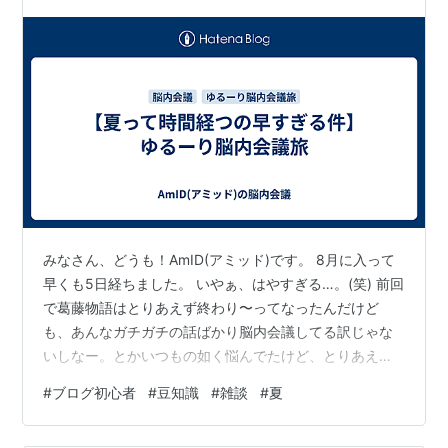
みなさん、どうも！AmID(アミッド)です。 8月に入って
早くも5日経ちました。 いやぁ、はやすぎる…。(笑) 前回
で葛藤物語はとりあえず終わり〜ってなったんだけど
も、あんなガチガチの話ばかり脳内会議してる訳じゃな
いしなー。とかいつもの如く悩んでたけど、とりあえず
書き始めたら、なんか冒頭の書き出しで「暑さ」につい
#
ブログ初心者
#
豆知識
#
雑談
#
夏
て調べて書きたくなってきたから、今回はゆるーり脳内
会議旅に決定！ ということで！今回は『ゆるっと！アミ