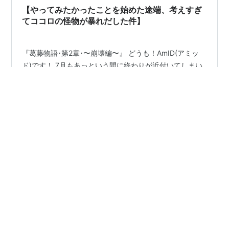
ことです。 AIは次のような作業をサポートしてくれま
【やってみたかったことを始めた途端、考えすぎ
す。 記…
てココロの怪物が暴れだした件】
『葛藤物語･第2章･〜崩壊編〜』 どうも！AmID(アミッ
ド)です！ 7月もあっという間に終わりが近付いてしまい
ましたね〜。 正直、まだ本格的な夏が始まって数週間で
すが、私は暑さなどでダウン手前ですw(⁠・⁠∀⁠・⁠)ﾌﾌﾌｯ…。
さて、それはそうと！ 今回は前回の、葛藤物語の第2章
である【崩壊編】となっておりまする。 では、さっそく
#
ブログ初心者
#
悩み
#
ネガティブ
#
解決
#
心