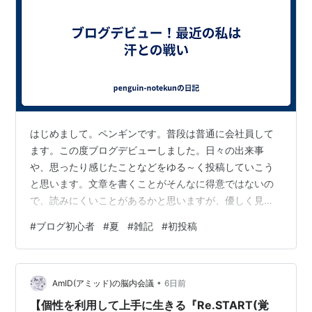
はじめまして。ペンギンです。普段は普通に会社員して
ます。この度ブログデビューしました。日々の出来事
や、思ったり感じたことなどをゆる～く投稿していこう
と思います。文章を書くことがそんなに得意ではないの
で、読みにくいことがあるかと思いますが、優しく見守
ってください。 さて、思い付きで始めたせいで早速何を
#
ブログ初心者
#
夏
#
雑記
#
初投稿
書けばいいのか思いつかない(笑) 最近ほんとに暑いです
よね。私は外で作業することもある仕事なので、毎日汗
だくでかなりつらいです>< 仕事自体が辛いというより
•
も、汗をかいてビチョビチョになった服の感触とか、着
AmID(アミッド)の脳内会議
6日前
替えられずにそのまま車に乗って移動するときの気持ち
【個性を利用して上手に生きる『Re.START(覚