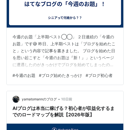
今週のお題「上半期ベスト◯◯」 ２日連続の「今週の
お題」です😅 昨日、上半期ベストは「ブログを始めたこ
と」という内容で記事を書きました。 ブログを始めた日
を思い起こすと「今週のお題は『新！』」というページ
に遭遇したのがきっかけでブログを始めてしまったので
した。 ブログ始めた最初の記事はこちら
#
今週のお題
#
ブログ始めたきっかけ
#
ブログ初心者
nyan20260328.hatenablog.com ―――ということは、
ブログを始めたことが上半期ベストなら、そのきっかけ
になった 「今週のお題は『新！』」こそ、 私にとっての
•
上半期ベストなのかもしれません。 ちょっと こじつけっ
yamatomannのブログ
10日前
ぽい気もしますが…😅 初めて「はてなブログ」を訪れた
AIブログは本当に稼げる？初心者が収益化するま
日のお題が「新！」で…
でのロードマップを解説【2026年版】