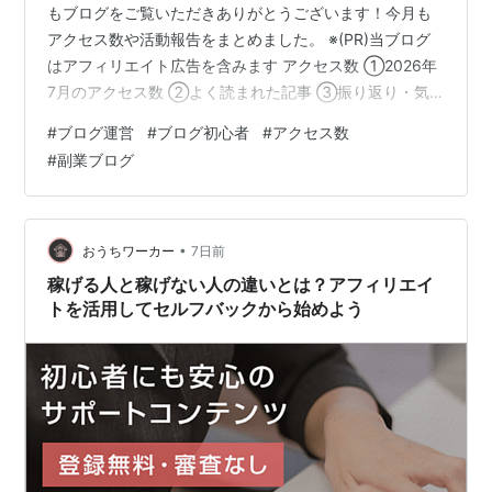
もブログをご覧いただきありがとうございます！今月も
アクセス数や活動報告をまとめました。 ※(PR)当ブログ
はアフィリエイト広告を含みます アクセス数 ①2026年
7月のアクセス数 ②よく読まれた記事 ③振り返り・気
づき ④来月の目標・取り組み ⑤最後に アクセス数
#
ブログ運営
#
ブログ初心者
#
アクセス数
①2026年7月のアクセス数 アクセス数：５０８ 記事投
#
副業ブログ
稿数： ８ 日々の応援、本当にありがとうございます。小
さな積み重ねが大きな力になっています🙇‍♀️ ②よく読まれ
た記事 marigechan.hatenablog.com
marigechan.hatenablog.com m…
•
おうちワーカー
7日前
稼げる人と稼げない人の違いとは？アフィリエイ
トを活用してセルフバックから始めよう