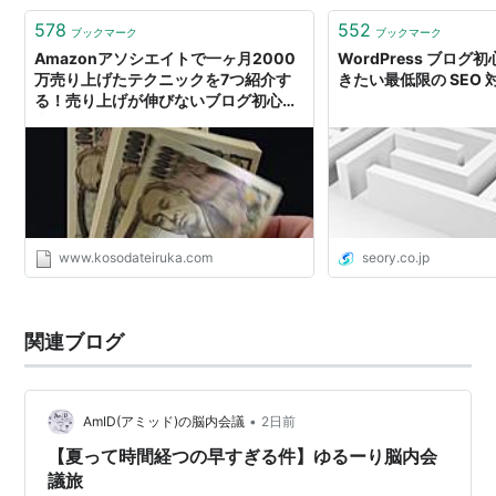
578
552
ブックマーク
ブックマーク
Amazonアソシエイトで一ヶ月2000
WordPress ブロ
万売り上げたテクニックを7つ紹介す
きたい最低限の SEO 対
る！売り上げが伸びないブログ初心者
必見
www.kosodateiruka.com
seory.co.jp
関連ブログ
•
AmID(アミッド)の脳内会議
2日前
【夏って時間経つの早すぎる件】ゆるーり脳内会
議旅