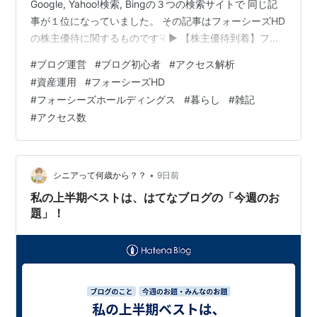
Google, Yahoo!検索, Bingの３つの検索サイトで 同じ記
事が１位になっていました。 その記事はフォーシーズHD
の株主優待に関するものです☟ ▶ 【株主優待到着】フォ
ーシーズHDから優待品が届きました｜実物写真あり＆ポ
#
ブログ運営
#
ブログ初心者
#
アクセス解析
イント優待も紹介 - yuki's daily life 以前からGoogleや
#
資産運用
#
フォーシーズHD
Yahoo!検索では上位にきていた印象がありますが、 つい
#
フォーシーズホールディングス
#
暮らし
#
雑記
にBingでもトップにきました。 今日も引き続き３つでト
#
アクセス数
ップだったので スクリーンショットを残しておきます。
ち…
•
シニアって何歳から？？
9日前
私の上半期ベストは、はてなブログの「今週のお
題」！