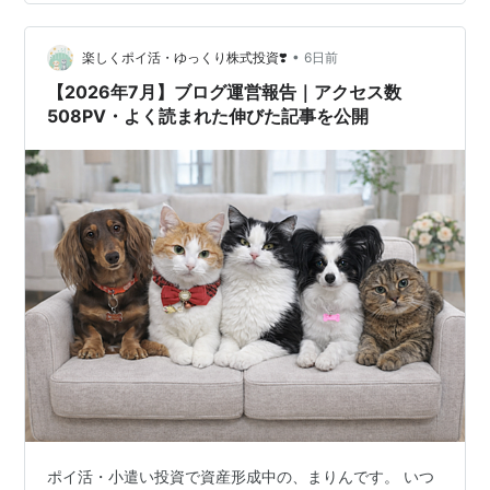
いければいいのか。 そんな脳内会議の様子をのぞき見し
ていきましょう…。 では、どうぞ！(⁠・⁠∀⁠・⁠)ﾌﾌﾌｯ…。 私は
•
前回から、これを書いているいま現在まで脳内会議があ
楽しくポイ活・ゆっくり株式投資❣️
6日前
まり開催されていなかった。 猛暑の疲労と眠…
【2026年7月】ブログ運営報告｜アクセス数
508PV・よく読まれた伸びた記事を公開
ポイ活・小遣い投資で資産形成中の、まりんです。 いつ