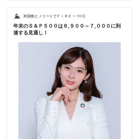
524→454円 4750 ダイサン、完全に不発。 575→615円
5026 トリプルアイズ、完全に不発。 1798→1003円
6217 津田…
•
米国株とＪリートでＦＩＲＥ
1年前
年末のＳ＆Ｐ５００は６,９００～７,０００に到
達する見通し！