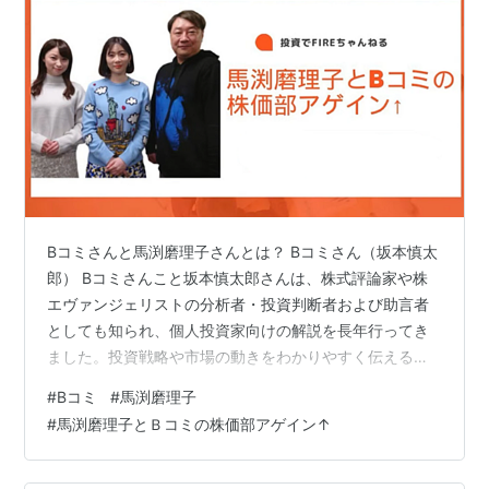
Bコミさんと馬渕磨理子さんとは？ Bコミさん（坂本慎太
郎） Bコミさんこと坂本慎太郎さんは、株式評論家や株
エヴァンジェリストの分析者・投資判断者および助言者
としても知られ、個人投資家向けの解説を長年行ってき
ました。投資戦略や市場の動きをわかりやすく伝えるス
タイルが人気で、初心者から経験者まで幅広い層に支持
#
Bコミ
#
馬渕磨理子
されています。 馬渕磨理子さん 馬渕磨理子さんは、経済
#
馬渕磨理子とＢコミの株価部アゲイン↑
アナリストとして活躍し、金融・経済の知識を多くの人
に伝えています。分かりやすい解説と親しみやすい語り
口で、多くの投資家から信頼されています。 「馬渕磨理