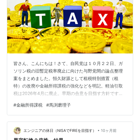
皆さん、こんにちは！さて、自民党は１０月２２日、ガ
ソリン税の旧暫定税率廃止に向けた与野党間の論点整理
案をまとめました。恒久財源として租税特別措置（租
特）の改廃や金融所得課税の強化などを明記。軽油引取
税は2026年4月に廃止。早期の合意を目指す方針です。
これにより、ネット界隈では金融所得課税の話題で盛り
#
金融所得課税
#
馬渕磨理子
上がりつつあります。 ↓ ↓ ↓＜参考＞日経新聞 （２０
２５年１０月２２日） ・・・？？？金融所得課税につい
ては、馬淵磨理子さんの考えが私と同じなので紹介した
•
いと思います。＜馬淵磨理子さんの考え＞・すでに３０
エンジニアの休日（NISAでFIREを目指す）
10ヶ月前
億円以上の株の売却益がある人に関しては、どんどん課