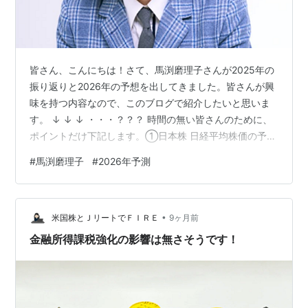
皆さん、こんにちは！さて、馬渕磨理子さんが2025年の
振り返りと2026年の予想を出してきました。皆さんが興
味を持つ内容なので、このブログで紹介したいと思いま
す。 ↓ ↓ ↓ ・・・？？？ 時間の無い皆さんのために、
ポイントだけ下記します。①日本株 日経平均株価の予想
値は、いろいろな要因があり３.３～６.７万円と幅はある
#
馬渕磨理子
#
2026年予測
が、高市総理が長期政権を維持できれば、インフレが続
き、6万円到達も視野に入る。 ②米国株（Ｓ＆Ｐ５０
０） ＥＰＳ成長見通し１５％はありそうなので、上を＋
•
１５％、下をー２０％と予想。そうすると、Ｓ＆Ｐ５０
米国株とＪリートでＦＩＲＥ
9ヶ月前
０の下値は５,４４０ポイント、上値は強くて８,０００ポ
金融所得課税強化の影響は無さそうです！
イント。米テック企業（…