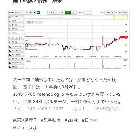
黒字転換２倍株 結果
税強化されている。これが１０億とか、２０…
約一年前に抽出していたものは、結果どうなったか検
証。 基準日は、１年前の9月20日。
s51517765.hatenablog.jp ちなみにいずれも買っていな
い。 結果 3639 ボルテージ、一瞬２倍近くまでいったよ
うだ。 246→308円 3987 エコモット、一時1.5倍ほどま
でいったようだが。 460→470円 4397 チームスピリッ
#
馬渕磨理子
#
黒字転換
#
2倍株
#
日本株
ト、２倍近くになっている。あたり銘柄。 399→634円
#
グロース株
4448 ｋｕｂｅｌｌ、こちらも一瞬上がったが。