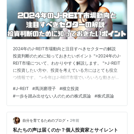
2024年のJ-REIT市場動向と注目すべきセクターの解説
投資判断のために知っておきたいポイント ">2024年のJ-
REIT市場について、わかりやすく解説します。 ">J-REIT
に投資したい方や、投資を考えている方にはとても役立
つ情報です。 ">今年はJ-REIT市場でいろいろな動きがあ
り、注目すべきポイントがたくさんあります。 ">ぜひこ
#
J-REIT
#
馬渕磨理子
#
積立投資
の記事を読んで、投資の参考にしてくださいね。 J-REIT
#
一歩を踏み出せない人のための株式原論
#
株式原論
市場の見通し 2024年のJ-REIT指数は、1700ポイントか
ら1900ポイントの間で動くと予想されています。 J-
REIT市場の動きは、いろいろな要因によって決まりま
す。 これからの市場動向…
•
自分を育てるためのブログ
2年前
私たちの声は届くのか？個人投資家とサイレント