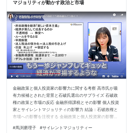
マジョリティが動かす政治と市場
金融政策と個人投資家の影響力に関する考察 高市氏が最
有力候補とされた背景と石破氏選出のサプライズ 石破政
権の政策と市場の反応 金融所得課税とその影響 個人投資
家とサイレントマジョリティの影響力 結論：石破政権と
市場への影響を注視する 金融政策と個人投資家の影響力
に関する考察 近年の日本政治と経済の動向において、石
#
馬渕磨理子
#
サイレントマジョリティー
破茂氏の予想外の政権誕生が市場に与えた影響は極めて