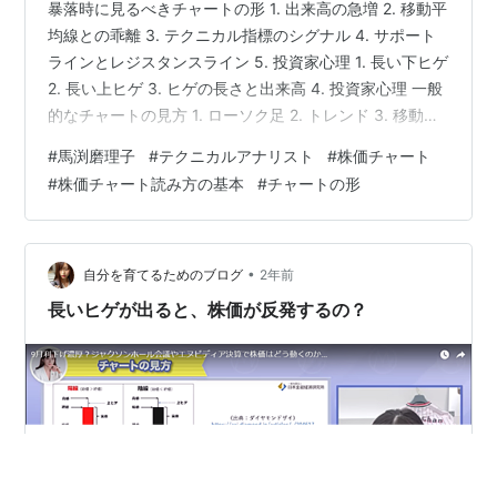
暴落時に見るべきチャートの形 1. 出来高の急増 2. 移動平
均線との乖離 3. テクニカル指標のシグナル 4. サポート
ラインとレジスタンスライン 5. 投資家心理 1. 長い下ヒゲ
2. 長い上ヒゲ 3. ヒゲの長さと出来高 4. 投資家心理 一般
的なチャートの見方 1. ローソク足 2. トレンド 3. 移動平
均線 4. 出来高 5. テクニカル指標 底の形 1. ダブルボトム
#
馬渕磨理子
#
テクニカルアナリスト
#
株価チャート
（W型底） 2. トリプルボトム 3. ヘッドアンドショルダ
#
株価チャート読み方の基本
#
チャートの形
ーズボトム（逆三尊） 4. ソーサーボトム（鍋底） 5. ス
パイクボトム（V字型底） 天井の形 1. ダブルトップ（M
型天井） 2. トリプルトップ 3.…
•
自分を育てるためのブログ
2年前
長いヒゲが出ると、株価が反発するの？