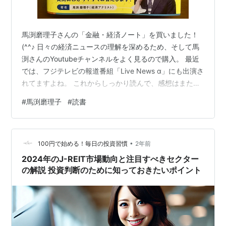
馬渕磨理子さんの「金融・経済ノート」を買いました！
(^^♪ 日々の経済ニュースの理解を深めるため、そして馬
渕さんのYoutubeチャンネルをよく見るので購入。 最近
では、フジテレビの報道番組「Live News α」にも出演さ
れてますよね。 これからしっかり読んで、感想はまた後
日まとめようと思います！ 寒い日が続いてますが、皆さ
#
馬渕磨理子
#
読書
んが無事に忙しい年末を乗り越えられますように。 最後
までお読み頂きありがとうございました！
www.youtube.com
•
100円で始める！毎日の投資習慣
2年前
2024年のJ-REIT市場動向と注目すべきセクター
の解説 投資判断のために知っておきたいポイント