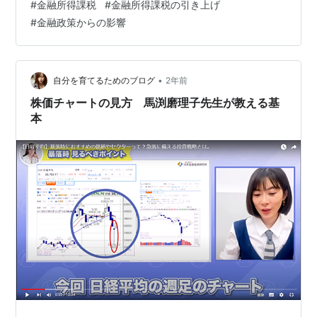
#
金融所得課税
#
金融所得課税の引き上げ
大きなものとなりました。当初、高市早苗氏が次期総理
#
金融政策からの影響
になると見込まれていたことから、市場では高市氏の経
済政策に期待が集まっていたのです。 しかし、結果とし
て石破氏が選出されたことで、日経平均の先物市場は大
きく動揺し、急激な下落が起こりまし…
•
自分を育てるためのブログ
2年前
株価チャートの見方 馬渕磨理子先生が教える基
本