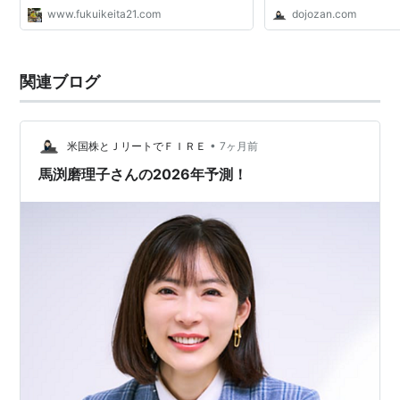
www.fukuikeita21.com
dojozan.com
関連ブログ
•
米国株とＪリートでＦＩＲＥ
7ヶ月前
馬渕磨理子さんの2026年予測！