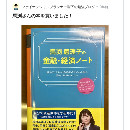
子とBコミの株価部アゲイン↑」とは？ 番組の概要 「馬
•
ファイナンシャルプランナー岩下の勉強ブログ
2年前
渕磨理子とBコミの株価部アゲイン↑…
馬渕さんの本を買いました！