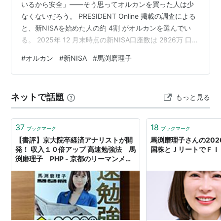
いるから安全」——そう思ってオルカンを買った人は少
なくないだろう。 PRESIDENT Online 掲載の調査による
と、新NISAを始めた人の約 4割 がオルカンを選んでい
る。 2025年 12 月末時点の新NISA口座数は 2826万 口
座。 単純計算で、働く日本人のおよそ 2人に1人 が口座
#
オルカン
#
新NISA
#
馬渕磨理子
を持っている規模だ。 これほど多くの人が同じ商品を選
んでいるとき、「本当に中身を理解して買っているか」
という問いは、一度立ち止まって考える価値がある。 こ
ネットで話題
もっと見る
の記事でわかること オルカンで「本当に」大丈夫か 「全
世界」なのに6割がアメリカ株の謎 …
37
18
ブックマーク
ブックマーク
【書評】京大院卒経済アナリストが開
馬渕磨理子さんの2026
発！ 収入１０倍アップ 高速勉強法 馬
国株とＪリートでＦＩ
渕磨理子 PHP - 京都のリーマンメモ
リーズ