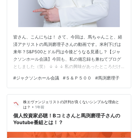
皆さん、こんにちは！ さて、今回は、馬ちゃんこと、経
済アナリストの馬渕磨理子さんの動画です。米利下げは
来年？S&P500とドル円は今後どうなる見通し？【ジャ
クソンホール会議】今回も、私の備忘録も兼ねてブログ
としました（笑） ↓ ↓ ↓ 私の興味があったところだけ
下記します！１．Ｓ＆Ｐ５００の業績が良い中で、特に
#
ジャクソンホール会議
#
Ｓ＆Ｐ５００
#
馬渕磨理子
ＭＡＧ７の業績が良い。更に、利下げも行われる見通し
であり、ポジティブな追い風が吹いている。年末のＳ＆
Ｐ５００は、６,９００～７,０００に到達する見通し。
株エヴァンジェリストの評判が良くないシンプルな理由と
２．アメリカの金融関係者の話として、ＭＡＧ７は、ト
•
は？
1年前
ランプ関税に便乗して値上げを行っており、利益が拡大
個人投資家必聴！Bコミさんと馬渕磨理子さんの
する方向に動いている。・・・！！！…
Youtube番組とは！？