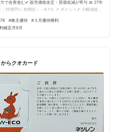
で改善進む✔ 販売価格改定・原価低減が寄与 📅 27年
25億円📉 前期比：－6.1％ 📌 ポイント✔ 小幅減益見
弱さが影響✔ ただし収益水準は安定圏
76
#
株主優待
#
３月優待権利
期動向（1〜3…
利確定月9月
）からクオカード