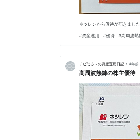
ネツレンから優待が届きまし
#
資産運用
#
優待
#
高周波熱
•
チビ助る～の資産運用日記
4年前
高周波熱錬の株主優待