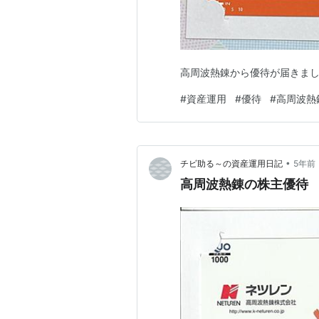
高周波熱錬から優待が届きま
#
資産運用
#
優待
#
高周波熱
•
チビ助る～の資産運用日記
5年前
高周波熱錬の株主優待