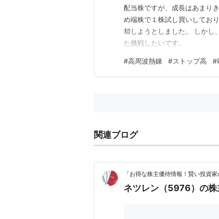
配当株ですが、成長はあまりき
め端株で１株試し買いしてお
却しようとしました。 しかし
た挑戦したいです。
#
高周波熱錬
#
ストップ高
#
関連ブログ
「お得な株主優待情報！賢い投資家
ネツレン（5976）の