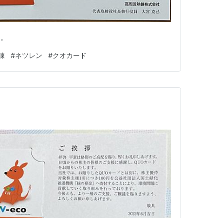
た。
錬
#
ネツレン
#
クオカード