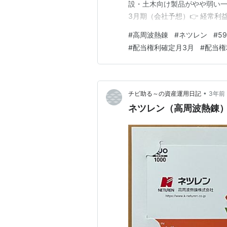
設・土木向け製品がやや弱い一方
3月期（会社予想）👉 経常利益：
通し✔ 建設需要・設備投資の
#
高周波熱錬
#
ネツレン
#
59
━━━━━━━━━━━━━━━📈 四半
#
配当権利確定月3月
#
配当権
•
チビ助る～の資産運用日記
3年前
ネツレン（高周波熱錬