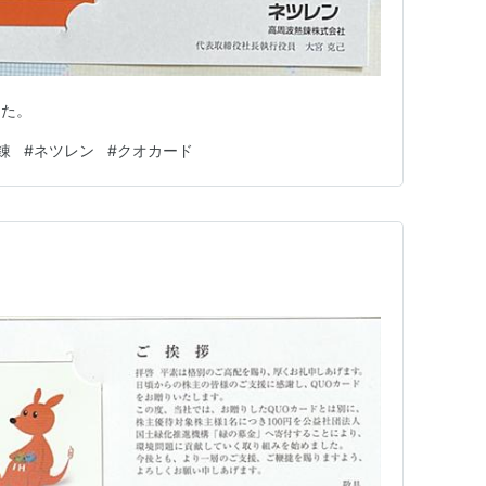
した。
錬
#
ネツレン
#
クオカード