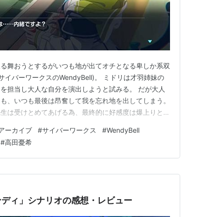
振る舞おうとするがいつも地が出てオチとなる卑しか系双
イバーワークスのWendyBell)。 ミドリは才羽姉妹の
を担当し大人な自分を演出しようと試みる。 だが大人
るも、いつも最後は昂奮して我を忘れ地を出してしまう。
先生は受けとめてあげる為、最終的に好感度は爆上りとな
争意識のためか先生に対する独占欲も強く姉に秘密の関
アーカイブ
#
サイバーワークス
#
WendyBell
ゼルダが好きらしくシナリオでも中核を占め、ミンナニ
#
高田憂希
才羽ミドリ…
ンディ」シナリオの感想・レビュー