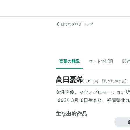
はてなブログ トップ
言葉の解説
ネットで話題
関
高田憂希
(
アニメ
)
【
たかだゆうき
】
女性声優。マウスプロモーション所
1993年3月16日生まれ、福岡県北
主な出演作品
アニメ