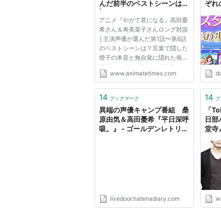
んだ前半のベストシーンは？
ぞれ
| アニメイトタイムズ
編）
アニメ『やがて君になる』高田憂
| 
希さん＆寿美菜子さんロング対談
│主演声優が選んだ第1話〜第6話
のベストシーンは？言葉で隠した
燈子の本音と無自覚に隠れた侑の
本懐 2018年10月より放送中のTV
www.animatetimes.com
d
アニメ『やがて君になる』。本作
は月刊コミック電撃大王で連載さ
れている仲谷鳰先生による漫画を
14
14
ブックマーク
ブ
原作とした作品です。 この度、...
異端の声優キャンプ番組 桑
「To
原由気＆高田憂希『平日深呼
日部
吸。』 - ゴールデンレトリバ
堂寺
ー撫でたい
木伸
談！
livedoor.hatenadiary.com
ww