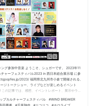
ング参加中音楽 ようこそ、シュガーです。 2023年11
ルチャーフェスティバル2023 in 西日本総合展示場 に参
.ktqpopfes.jp/2023/ 福岡県北九州市小倉で開催される、
テージトークショー、ライブなどが楽しめるイベント
料です! この記事では、感想、イベントレポート、展示やラッ
行こうと思います! 参加してない方にも空気感が伝われ
ップカルチャーフェスティバル
#
WIND BREAKER
ましょう! 北九州ポップカルチャーフェス…
高田憂希
#
千葉翔也
#
リコリコ
#
ホロライブ