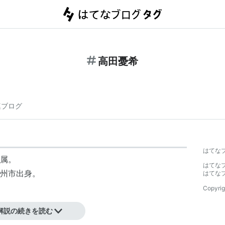
高田憂希
連ブログ
はてな
属。
はてな
九州市出身。
はてな
Copyrig
解説の続きを読む