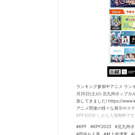
ランキング参加中アニメ ランキ
月25日(土)の 北九州ポップカ
加してきました! https://www
アニメ関連の様々な展示やス
KPF2023! しかも入場無
ピングカーの紹介などを書いて
#
KPF
#
KPF2023
#
北九州ポ
ばいいと思います。 では行き
#
田中ちえ美
#
村上奈津実
#