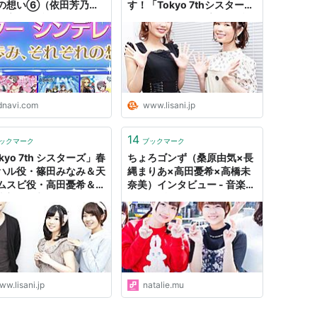
の想い⑥（依田芳乃
す！「Tokyo 7thシスター
：高田憂希インタビュー
ズ」篠田みなみ＆高田憂希ス
ダ・ヴィンチWeb
ペシャル対談
dnavi.com
www.lisani.jp
14
ックマーク
ブックマーク
kyo 7th シスターズ」春
ちょろゴンず（桑原由気×長
ハル役・篠田みなみ＆天
縄まりあ×高田憂希×高橋未
ムスビ役・高田憂希＆茂
奈美）インタビュー - 音楽ナ
太郎総監督スペシャル鼎
タリー 特集・インタビュー
｜リスアニ！WEB
w.lisani.jp
natalie.mu