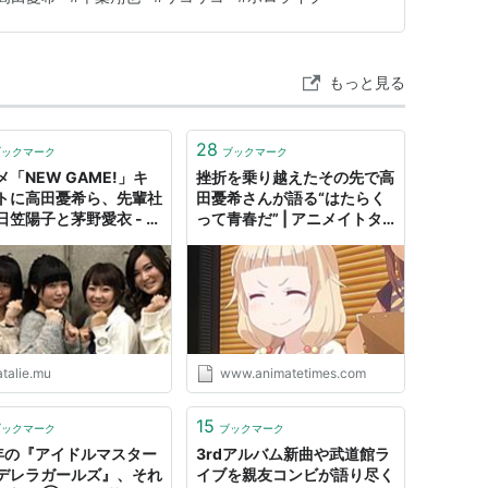
もっと見る
28
ブックマーク
ブックマーク
メ「NEW GAME!」キ
挫折を乗り越えたその先で高
トに高田憂希ら、先輩社
田憂希さんが語る“はたらく
日笠陽子と茅野愛衣 - コ
って青春だ” | アニメイトタ
クナタリー
イムズ
atalie.mu
www.animatetimes.com
15
ブックマーク
ブックマーク
年の『アイドルマスター
3rdアルバム新曲や武道館ラ
デレラガールズ』、それ
イブを親友コンビが語り尽く