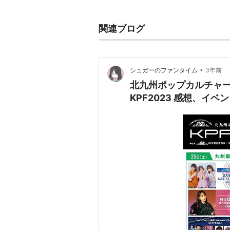
アイカツ！
（黒沢凛）
関連ブログ
NEW GAME!
（涼風青葉）
ゲーム
•
シュガーのファンタイム
3年前
Tokyo 7th シスターズ
（天堂寺
北九州ポップカルチャーフ
KPF2023 感想、イベ
リスト::声優/た行