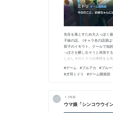
先生を落とすため大人っぽく
子妹の話。 (キャラ名の語源はサ
双子のイモウト。クールで知的
っぽさを醸し出そうと画策す
しかしそのミドリの本性をも
っていく。 また姉に対する競
#
ゲーム
#
ブルアカ
#
ブルー
係を求めて来る。 ライターは
#
才羽ミドリ
#
ゲーム開発部
ナイショダヨエンドとなる。 
•
3年前
ウマ娘「シンコウウイ