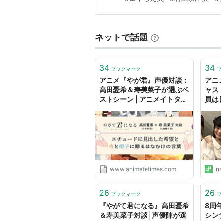
ネットで話題
34
34
ブックマーク
アニメ『やが君』声優対談：
アニ
高田憂希＆寿美菜子が選ぶベ
ャス
ストシーン | アニメイトタイ
員は
ムズ
ミッ
www.animatetimes.com
n
26
26
ブックマーク
『やがて君になる』高田憂希
8周
＆寿美菜子対談│声優陣が選
シン