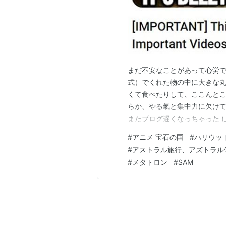
まだ不安なことがあって心労
式）でくれた物の中に大きな
くて食べたりして、ここんとこ
らか、やる氣と集中力に欠けて
またブログ遅くなっちゃった (_ 
一つめ、アニメ【全12話、宝石の国
#
アニメ 宝石の国
#
ハリウッ
見！…】→ すごく絵が綺麗で
#
アストラル旅行、アズトラル
このアニメ知ら…
#
メタトロン
#
SAM