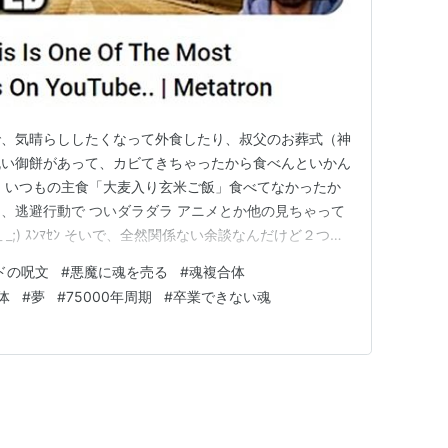
で、気晴らししたくなって外食したり、叔父のお葬式（神
丸い御餅があって、カビてきちゃったから食べんといかん
 いつもの主食「大麦入り玄米ご飯」食べてなかったか
、逃避行動で ついダラダラ アニメとか他の見ちゃって
_;) ｽﾝﾏｾﾝ そいで、全然関係ない余談なんだけど２つ。
 2024年12月31日(火)まで 全12話 期間限定イッキ
ドの呪文
#
悪魔に魂を売る
#
魂複合体
面白かった。内容もあっていいアニメだなと思った。ｱﾀｼ
体
#
夢
#
75000年周期
#
卒業できない魂