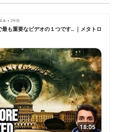
•
エル
2年前
beで最も重要なビデオの１つです.. ｜メタトロ