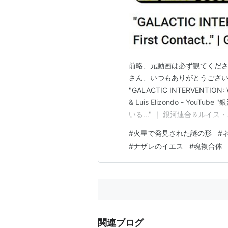
前略、元動画は必ず観てくださ
さん、いつもありがとうございます。 [(
"GALACTIC INTERVENTION: We A
& Luis Elizondo - Y
いる..." ｜ 銀河連合＆ルイ
で、銀河連合は以下の情報を明ら
#
火星で発見された謎の形
#
#
ナザレのイエス
#
魂複合体
関連ブログ