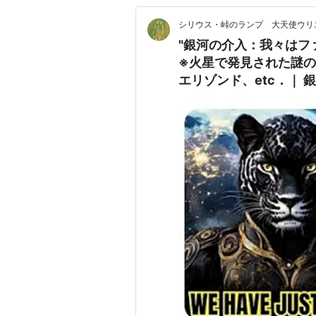
シリウス・峠のランプ 大天使ウリ
"銀河の介入：我々はファ
※火星で発見された謎
エリゾンド、etc．｜ 銀河連