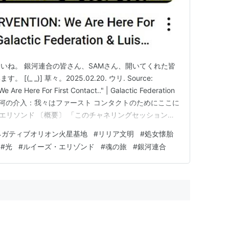
いね。 銀河連合の皆さん、SAMさん、開いてくれた皆
_ _)] 草々。2025.02.20. ウリ. Source:
re Here For First Contact.." | Galactic Federation
ouTube "銀河の介入：我々はファースト コンタクトのためにここに
ス・エリソンド 〔概要〕 「このチャネリングセッション
かにする： 1. 火星で目撃され…
ネガティブオリオン火星基地
#
リリア文明
#
処女懐胎
#
光
#
ルイーズ・エリゾンド
#
魂の旅
#
銀河連合