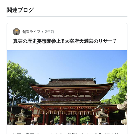
関連ブログ
•
創造ライフ
2年前
真実の歴史妄想隊参上❣太宰府天満宮のリサーチ