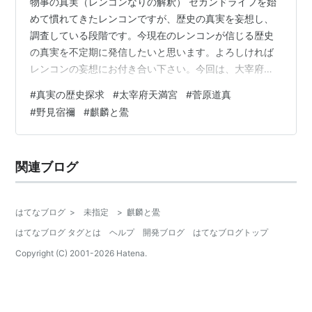
物事の真実（レンコンなりの解釈） セカンドライフを始
めて慣れてきたレンコンですが、歴史の真実を妄想し、
調査している段階です。今現在のレンコンが信じる歴史
の真実を不定期に発信したいと思います。よろしければ
レンコンの妄想にお付き合い下さい。今回は、大宰府天
満宮をリサーチします。 太宰府天満宮 919年に創建され
#
真実の歴史探求
#
太宰府天満宮
#
菅原道真
た菅原道真を祭神として祀る天満宮です。 京都の北野天
#
野見宿禰
#
麒麟と鷽
満宮とともに全国天満宮の総本社で、菅原道真公の霊廟
として篤く信仰されています。 菅原道真は、5歳で和歌
を11歳で漢詩が詠める天才で、学者としても政治家とし
関連ブログ
ても卓越した力を持ち、33歳で学者としての最高位の
「文章博士」に任じられました。 宇多…
はてなブログ
>
未指定
>
麒麟と鷽
はてなブログ タグとは
ヘルプ
開発ブログ
はてなブログトップ
Copyright (C) 2001-
2026
Hatena.