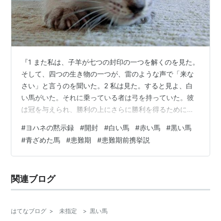
『1 また私は、子羊が七つの封印の一つを解くのを見た。
そして、四つの生き物の一つが、雷のような声で「来な
さい」と言うのを聞いた。2 私は見た。すると見よ、白
い馬がいた。それに乗っている者は弓を持っていた。彼
は冠を与えられ、勝利の上にさらに勝利を得るために出
て行った。3 子羊が第二の封印を解いたとき、私は、第
#
ヨハネの黙示録
#
開封
#
白い馬
#
赤い馬
#
黒い馬
二の生き物が「来なさい」と言うのを聞いた。4 すると
#
青ざめた馬
#
患難期
#
患難期前携挙説
別の、火のように赤い馬が出て来た。それに乗っている
者は、地から平和を奪い取ることが許された。人々が互
いに殺し合うようになるためである。また、彼に大きな
関連ブログ
剣が与えられた。5 子羊が第三の封印を解いたとき、私
は、第三の生き物が「来なさい」と言うの…
はてなブログ
>
未指定
>
黒い馬