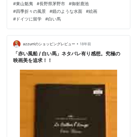
#
東山魁夷
#
長野県茅野市
#
御射鹿池
す。 タイトルは「緑響く」という絵です。 ↑
#
四季折々の風景
#
鏡のような水面
#
絵画
https://www.art-wao.com/products/detail/4より引用さ
#
ドイツに留学
#
白い馬
せていただきました この御射鹿池は、農地用のため池と
して作られた人工的な池です。 奥蓼科温泉郷へと向かう
｢湯みち街道｣沿いの森の中にひっそりと存在…
•
azzurriのショッピングレビュー
18年前
「赤い風船 / 白い馬」ネタバレ有り感想。究極の
映画美を追求！！