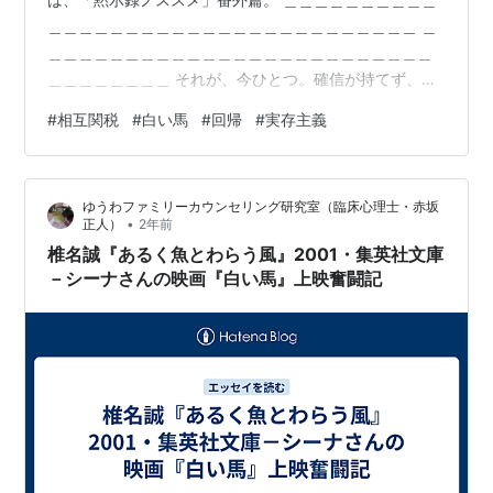
＿＿＿＿＿＿＿＿＿＿＿＿＿＿＿＿＿＿＿＿＿＿＿＿ ＿
＿＿＿＿＿＿＿＿＿＿＿＿＿＿＿＿＿＿＿＿＿＿＿＿＿
＿＿＿＿＿＿＿＿ それが、今ひとつ。確信が持てず、不
安定なのは。 わたしが、それでも、キリスト教を棄て切
#
相互関税
#
白い馬
#
回帰
#
実存主義
れず。 「ワイルドカード」を引いてまでも。その、クリ
スチャンネームを公言してさえ。 そこに、留まりたい、
意向なのであろうや。 ～～～～～～～～～～～～～～～
ゆうわファミリーカウンセリング研究室（臨床心理士・赤坂
～～～～～～～～～～～～～～～～ 「黙示録ノススメ」
•
正人）
2年前
の、その当初。「白い馬」は、ユーラシア大陸の、ロシ
椎名誠『あるく魚とわらう風』2001・集英社文庫
アン三兄弟が、その一国、彼の国、…
－シーナさんの映画『白い馬』上映奮闘記