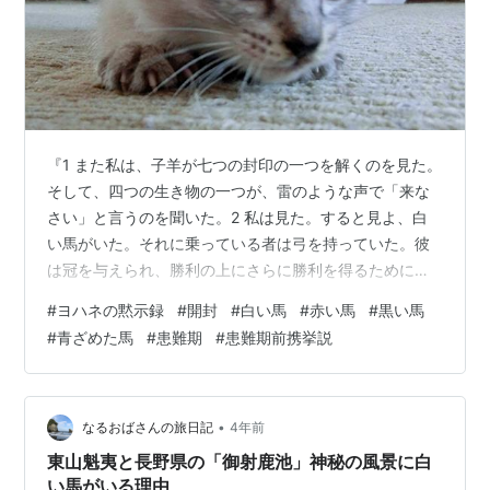
『1 また私は、子羊が七つの封印の一つを解くのを見た。
そして、四つの生き物の一つが、雷のような声で「来な
さい」と言うのを聞いた。2 私は見た。すると見よ、白
い馬がいた。それに乗っている者は弓を持っていた。彼
は冠を与えられ、勝利の上にさらに勝利を得るために出
て行った。3 子羊が第二の封印を解いたとき、私は、第
#
ヨハネの黙示録
#
開封
#
白い馬
#
赤い馬
#
黒い馬
二の生き物が「来なさい」と言うのを聞いた。4 すると
#
青ざめた馬
#
患難期
#
患難期前携挙説
別の、火のように赤い馬が出て来た。それに乗っている
者は、地から平和を奪い取ることが許された。人々が互
いに殺し合うようになるためである。また、彼に大きな
剣が与えられた。5 子羊が第三の封印を解いたとき、私
•
なるおばさんの旅日記
4年前
は、第三の生き物が「来なさい」と言うの…
東山魁夷と長野県の「御射鹿池」神秘の風景に白
い馬がいる理由