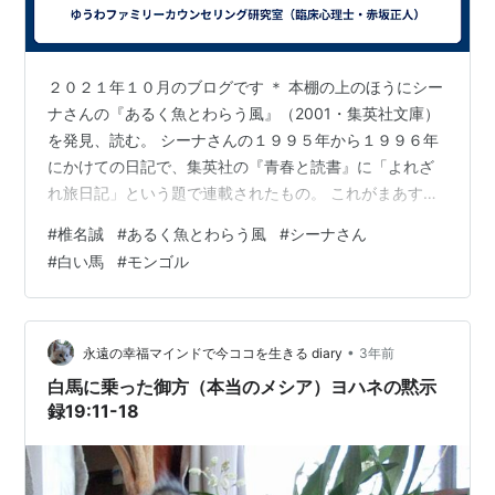
２０２１年１０月のブログです ＊ 本棚の上のほうにシー
ナさんの『あるく魚とわらう風』（2001・集英社文庫）
を発見、読む。 シーナさんの１９９５年から１９９６年
にかけての日記で、集英社の『青春と読書』に「よれざ
れ旅日記」という題で連載されたもの。 これがまあすご
く忙しい本で、当時のシーナさんの超多忙ぶりにはびっ
#
椎名誠
#
あるく魚とわらう風
#
シーナさん
くりさせられる。 ちょうどシーナさんの映画『白い馬』
#
白い馬
#
モンゴル
が完成して、全国上映をしていた時期。 新潟での上映会
の時には、じーじも観にいって、シーナさんが映画の後
にぼそぼそと挨拶をするのを聞いていたことを懐かしく
思い出す。 今から２５年前、シーナさん５２歳、じーじ
•
永遠の幸福マインドで今ココを生きる diary
3年前
４２歳。若かったなあ！ この頃、…
白馬に乗った御方（本当のメシア）ヨハネの黙示
録19:11-18