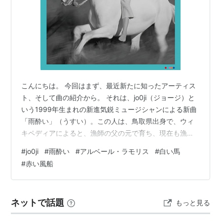
こんにちは。 今回はまず、最近新たに知ったアーティス
ト、そして曲の紹介から。 それは、jo0ji（ジョージ）と
いう1999年生まれの新進気鋭ミュージシャンによる新曲
「雨酔い」（うすい）。この人は、鳥取県出身で、ウィ
キペディアによると、漁師の父の元で育ち、現在も漁港
で働きながら音楽活動を行っているそうです。ちなみ
#
jo0ji
#
雨酔い
#
アルベール・ラモリス
#
白い馬
に、「雨酔い」とは、雨の音や風景に心を奪われたり、
#
赤い風船
風情を感じたりする心情表現として、詩や俳句、個人の
文章などで使われることのあるものだそうです。 「雨酔
い」は2022年にyou tubeでデモ音源を発表した後、今年
ネットで話題
もっと見る
11月、新規録音したうえで、配信リリースされたもので
す。とにかく、下のリン…