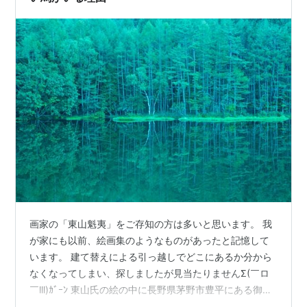
画家の「東山魁夷」をご存知の方は多いと思います。 我
が家にも以前、絵画集のようなものがあったと記憶して
います。 建て替えによる引っ越しでどこにあるか分から
なくなってしまい、探しましたが見当たりませんΣ(￣ロ
￣lll)ｶﾞｰﾝ 東山氏の絵の中に長野県茅野市豊平にある御射
鹿池（みしゃかいけ）をモチーフに描いた絵がありま