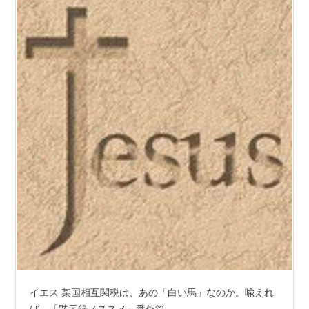
イエス 某国相互関税は、あの「白い馬」なのか。喩えれ
ば、「黙示録ノススメ」番外篇。 ＿＿＿＿＿＿＿＿＿＿