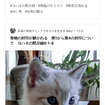
た。13 その方は血に染まった衣をまとい、その名は「神
#
ヨハネの黙示録
#
再臨のキリスト
#
救世主現れる
のことば」と呼ばれていた。14 天の軍勢は白くきよい亜
#
白い馬
#
白馬の騎士
麻布を着て、白い馬に乗って彼に従っていた。15 この方
の口からは、諸国の民を打つために鋭い剣が出ていた。
鉄の杖で彼らを牧するのは、この方である。また、全能
者なる神の激しい憤りのぶどうの踏み場を踏まれるの
•
永遠の幸福マインドで今ココを生きる diary
4年前
は、この方である。16 その衣と、…
巻物の封印が解かれる 第1から第4の封印につい
て ヨハネの黙示録6:1-8