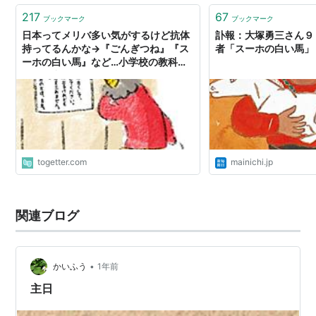
217
67
ブックマーク
ブックマーク
日本ってメリバ多い気がするけど抗体
訃報：大塚勇三さん９
持ってるんかな→『ごんぎつね』『ス
者「スーホの白い馬」 
ーホの白い馬』など…小学校の教科書
を思い出して納得する人々
togetter.com
mainichi.jp
関連ブログ
•
かいふう
1年前
主日