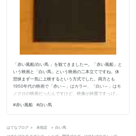
「赤い風船/白い馬 」を観てきましたー。「赤い風船」と
いう映画と「白い馬」という映画の二本立てですね。休
憩挟まず一気に上映するという方式でした。両方とも
1950年代の映画で「赤い～」はカラー、「白い～」はモ
ノクロの映画だったんですけど、映像が綺麗ですっげー
良かった！ まさに映像美ですね。「この時代によくぞこ
#
赤い風船
#
白い馬
れだけ！」っていう感想と「この時代だからこそ」とい
う感想の二つが同居してる感じですかね。 「白い馬」は
フランスの美しい湿地帯を舞台に馬と少年の交流（？）
はてなブログ
>
未指定
>
白い馬
を描いた作品なんですけど、まずこの少年が美しい！ 美