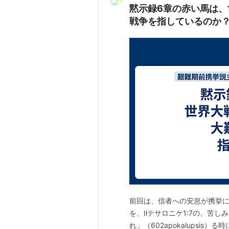
黙示録6章の赤い馬は
戦争を指しているのか
前回は、信者への安息が携挙
を、Ⅱテサロニケ1:7の、苦
れ」（602apokalupsi