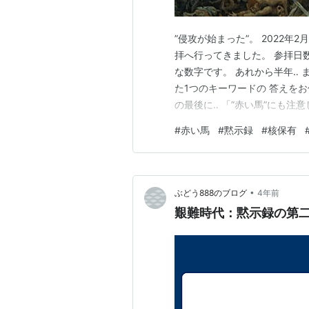
”侵攻が始まった”。 2022年
拝へ行ってきました。 参拝日数
な数字です。 あれから半年‥ 
た1つのキーワードの 答えをお伝えしま
の最後に‥ 「”赤い馬”にも注
もちろん、 ほとんどの人達から
#
赤い馬
#
黙示録
#
核保有
ょっとが経過しました。 その‥ 
•
ぶどう888のブログ
4年前
艱難時代：黙示録の第二