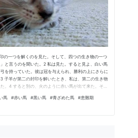
封印の一つを解くのを見た。そして、四つの生き物の一つ
」と言うのを聞いた。2 私は見た。すると見よ、白い馬
は弓を持っていた。彼は冠を与えられ、勝利の上にさらに
3 子羊が第二の封印を解いたとき、私は、第二の生き物
た。4 すると別の、火のように赤い馬が出て来た。それ
和を奪い取ることが許された。人々が互いに殺し合うよう
い馬
#
赤い馬
#
黒い馬
#
青ざめた馬
#
患難期
大きな剣が与えられた。5 子羊が第三の封印を解いたと
なさい」と言うの…