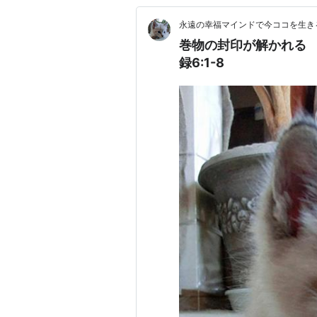
永遠の幸福マインドで今ココを生きる d
巻物の封印が解かれる 
録6:1-8