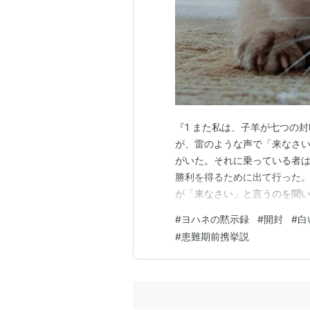
『1 また私は、子羊が七つの
が、雷のような声で「来なさい
がいた。それに乗っている者
勝利を得るために出て行った。
が「来なさい」と言うのを聞い
に乗っている者は、地から平
#
ヨハネの黙示録
#
開封
#
白
になるためである。また、彼に
#
患難期前携挙説
き、私は、第三の生き物が「来