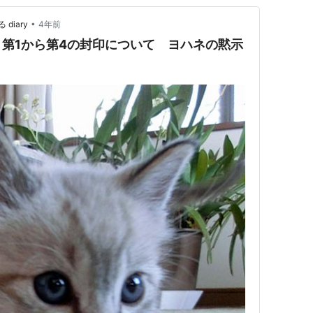
•
iary
4年前
第1から第4の封印について ヨハネの黙示