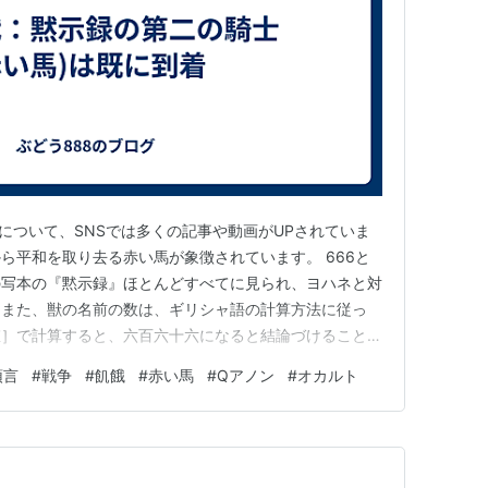
ーについて、SNSでは多くの記事や動画がUPされていま
ら平和を取り去る赤い馬が象徴されています。 666と
の写本の『黙示録』ほとんどすべてに見られ、ヨハネと対
。また、獣の名前の数は、ギリシャ語の計算方法に従っ
値］で計算すると、六百六十六になると結論づけることが
等しく、百の数は単位の数に等しい（六という数字を終始
預言
#
戦争
#
飢餓
#
赤い馬
#
Qアノン
#
オカルト
起こった背教の再現を示し、その全容を把握し、中間期に
）。 ごく稀に、黙示録…