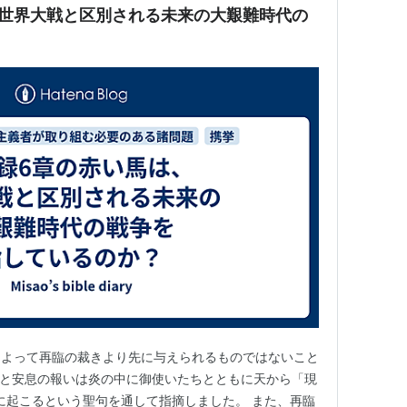
、世界大戦と区別される未来の大艱難時代の
？
によって再臨の裁きより先に与えられるものではないこと
しみと安息の報いは炎の中に御使いたちとともに天から「現
s）る時に起こるという聖句を通して指摘しました。 また、再臨