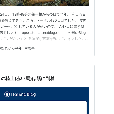
2月24日、 12時48分の第一報から今日で半年。 今日も参
を数えてみたところ‥ トータル180日目でした。 皮肉
まだ平和ボケしている人が多いので、 7月7日に書き残し
す。 opuesto.hatenablog.com この日のBlog
意してください」と 意味深な言葉を残しておきました。
 この”赤い馬” について 聞かれることはなく 一ヶ月ち
#
あれから半年
#
雄牛
”赤い馬” は‥ こちらです。 …
の騎士(赤い馬)は既に到着