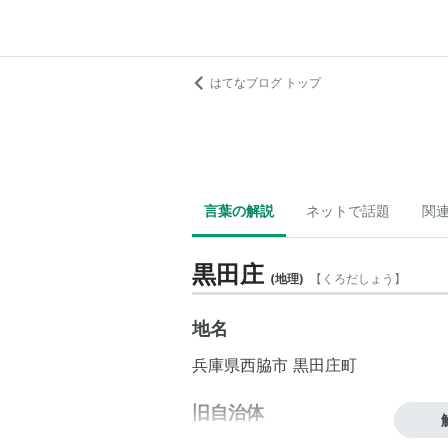
はてなブログ トップ
言葉の解説
ネットで話題
関
黒田庄
(
地理
)
【
くろだしょう
】
地名
兵庫県
西脇市
黒田庄町
旧自治体