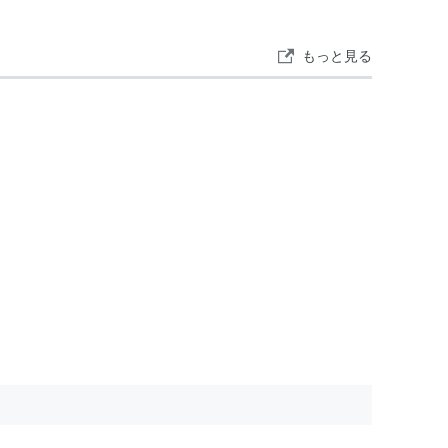
市
と合併した。
もっと見る
R西日本
の駅。→
黒田庄駅