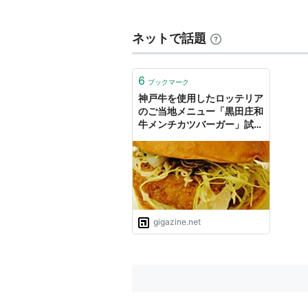
兵庫県
にあった町・
地方公共団体
2005年10月1日に、
黒田庄
町は
西脇
ネットで話題
黒田庄駅（加古川線）
兵庫県西脇市黒田庄町
岡にある、
J
6
ブックマーク
神戸牛を使用したロッテリア
のご当地メニュー「黒田庄和
○
リスト
：
駅キーワード
牛メンチカツバーガー」試食
レビュー
gigazine.net