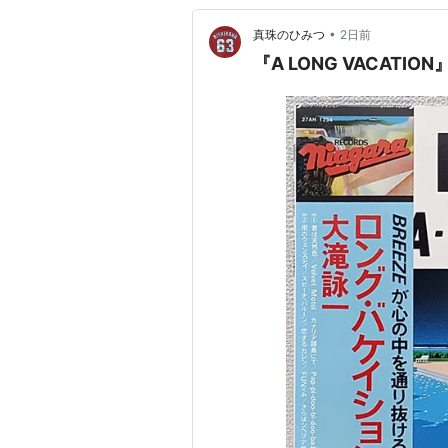
•
真珠のひみつ
2日前
『A LONG VACAT