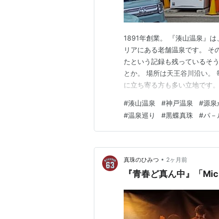
1891年創業。 『湊山温泉
リアにある老舗温泉です。 そ
たという記録も残っているそう
とか。 場所は天王谷川沿い。
に立ち寄る方も多い立地です。
低めのため、薪炊きで加熱しな
#
湊山温泉
#
神戸温泉
#
源泉
ういう昔ながらの手間を今も
#
温泉巡り
#
黒蝶真珠
#
パ－
浴室の扉を開けると、ふわっと
•
真珠のひみつ
2ヶ月前
『青春ど真ん中』「Mic