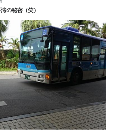
前
平湾の秘密（笑）