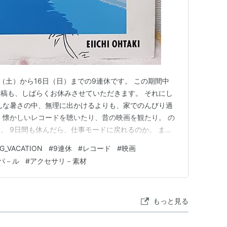
日（土）から16日（日）までの9連休です。 この期間中
稿も、しばらくお休みさせていただきます。 それにし
んな暑さの中、無理に出かけるよりも、家でのんびり過
 懐かしいレコードを聴いたり、昔の映画を観たり。 の
。 9日間も休んだら、仕事モードに戻れるのか。 ま
から考えることにしましょう。 本日の商品は、黒蝶真珠
G_VACATION
#
9連休
#
レコード
#
映画
m 43pcs 約40cm 真珠科学研究所『ピーコック』鑑別書付き 染
パ－ル
#
アクセサリ－素材
もっと見る