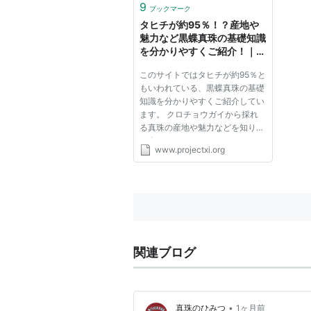
9
ブックマーク
タヒチが約95％！？産地や
魅力など黒蝶真珠の基礎知識
を分かりやすくご紹介！｜
様々なシーンで活用できる黒
このサイトではタヒチが約95％と
蝶真珠2022年10月更新
もいわれている、黒蝶真珠の基礎
知識を分かりやすくご紹介してい
ます。 クロチョウガイから採れ
る真珠の産地や魅力などを知りた
い人におすすめです。 クロチョ
www.projectxi.org
ウガイの真珠は、様々なシーンで
活用できる装身具に使われている
という特徴があります。 冠婚葬
祭のときにも普段にも使えるも
の...
関連ブログ
•
真珠のひみつ
1ヶ月前