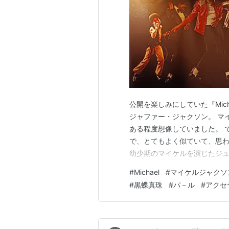
公開を楽しみにしていた『Mic
ジャファー・ジャクソン。 マ
ある程度想像していました。 
で、とてもよく似ていて、思わ
幼少期のマイケルを演じたジュ
なのに、雰囲気や表情まで本当
#
Michael
#
マイケルジャクソ
応えがありました。 本作は、
#
黒蝶真珠
#
パ－ル
#
アクセ
代のジャクソン5への参加から、