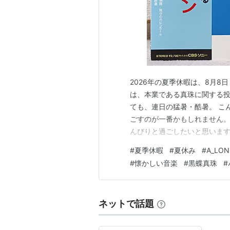
2026年の夏季休暇は、8月8
は、本業である真珠に関する投
ても、連日の猛暑・酷暑。 こ
ごすのが一番かもしれません。
んびりと過ごしたいと思います
あ、それは8月17日になって
#
夏季休暇
#
夏休み
#
A_LON
SK435803 8.2-10.5m
#
懐かしい音楽
#
黒蝶真珠
#
めた真珠では、…
ネットで話題