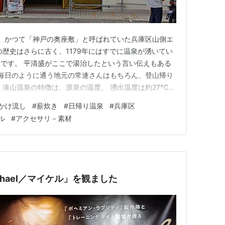
』は、かつて「神戸の奥座敷」と呼ばれていた兵庫区山側エ
の歴史はさらに古く、1179年にはすでに温泉が湧いてい
です。 平清盛がここで湯治したという言い伝えもある
 毎日のように通う地元の常連さんはもちろん、登山帰り
 湊山温泉の特徴は、源泉の温度。 湧出温度は約27℃と
がら源泉かけ流しを行っています。 薪で湯を守る。 こ
かけ流し
#
薪炊き
#
日帰り温泉
#
兵庫区
続けているところに、温泉としてのこだわりを感じます。
ル
#
アクセサリ－素材
漂う独特…
hael／マイケル」を観ました