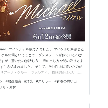
hael／マイケル』を観てきました。 マイケル役を演じた
イケルの甥ということで、ダンスシーンが似ているのは
ですが、驚いたのは話し方。 声の出し方や間の取り方ま
ず引き込まれました。 そして、それ以上に驚いたのが
リアーノ・クルー・ヴァルディ。 血縁関係はないはず
によく似ています。 子ども時代のシーンは、かなり見
ン
#
映画鑑賞
#
洋楽
#
スリラー
#
青春の思い出
マイケル・ジャクソンの生い立ちを追いながら、1960年
サリ－素材
1980年…