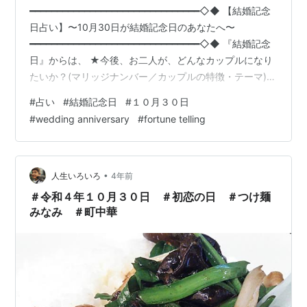
━━━━━━━━━━━━━━━━━━━━━━━━━━━━━━━◇◆ 【結婚記念
日占い】〜10月30日が結婚記念日のあなたへ〜
━━━━━━━━━━━━━━━━━━━━━━━━━━━━━━━◇◆ 『結婚記念
日』からは、 ★今後、お二人が、どんなカップルになり
たいか？(マリッジナンバー／カップルの特徴・テーマ)
★どんなことを学び、どんなことにチャレンジされたい
#
占い
#
結婚記念日
#
１０月３０日
か？(マリッジ挑戦数／ カップルの方向性・目標) を以下
#
wedding anniversary
#
fortune telling
のように、読み解くことができます。
━━━━━━━━━━━━━━━━━━━━━━━━━━━━━━━◇◆ ～お二人へ
のメッセージ〜 ━━━━━━━━━━━━━━━━━━━━━━━━━━━…
•
人生いろいろ
4年前
＃令和４年１０月３０日 ＃初恋の日 ＃つけ麺
みなみ ＃町中華