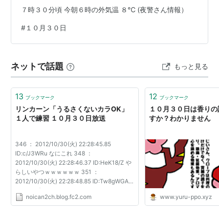
７時３０分頃 今朝６時の外気温 ８℃ (夜警さん情報）
#
１０月３０日
ネットで話題
もっと見る
13
12
ブックマーク
ブックマーク
リンカーン「うるさくないカラOK」
１０月３０日は香りの記
１人で練習 １０月３０日放送
すか？わかりません
346 ： 2012/10/30(火) 22:28:45.85
ID:c/J3WRu なにこれ 348 ：
2012/10/30(火) 22:28:46.37 ID:HeK18/Z や
らしいやつｗｗｗｗｗｗ 351 ：
2012/10/30(火) 22:28:48.85 ID:Tw8gWGA9
あ、これ知ってる カラオケのやつだ 368 ：
noican2ch.blog.fc2.com
www.yuru-ppo.xyz
2012/10/30(火) 22:28:58.79 ID:WdToSEK 消
音マイクか 388 ： 2012/10/30(火)
22:29:22.13 I...