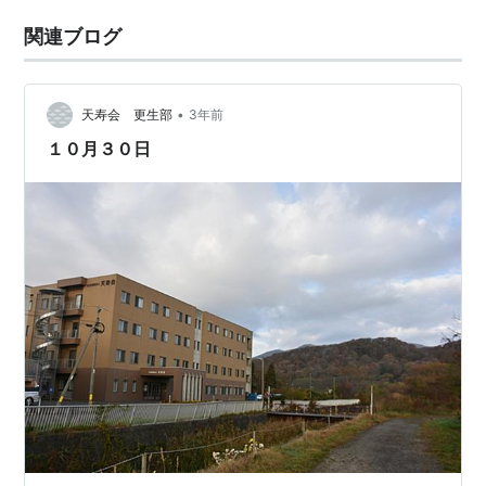
関連ブログ
•
天寿会 更生部
3年前
１０月３０日