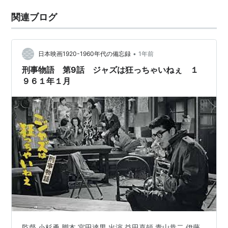
関連ブログ
•
日本映画1920-1960年代の備忘録
1年前
刑事物語 第9話 ジャズは狂っちゃいねぇ １
９６１年１月
監督 小杉勇 脚本 宮田達男 出演 益田喜頓 青山恭二 伊藤