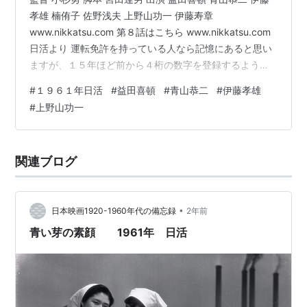
孝雄 楠侑子 佐野浅夫 上野山功一 伊藤寿章
www.nikkatsu.com 第８話はこちら www.nikkatsu.com
日活より 運転免許を持っている人なら記憶にあると思い
ますが、１５年ほど前から４桁の数字を登録するように
と言われますよね。それも２種類。 それ、これから重要
#
１９６１年日活
#
益田喜頓
#
青山恭二
#
伊藤孝雄
です。身分証明としても使える運転免許証ですが、昨
#
上野山功一
今、偽造が多いらしく、見せるだけではダメで更新の時
に登録した（させられた）４桁の暗証番号、第１と第２
を求められます＠郵便局。なんで暗証番号を登録しなき
関連ブログ
ゃならないのかもわらかず、結構適当な１２３４とか１
２１２と…
•
日本映画1920-1960年代の備忘録
2年前
青い芽の素顔 1961年 日活