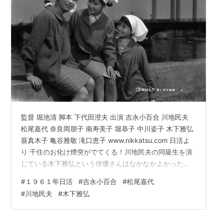
監督 堀池清 脚本 下代田澄夫 出演 吉永小百合 川地民夫
松尾嘉代 奈良岡朋子 南寿美子 堀恭子 中川姿子 木下雅弘
葵真木子 亀谷雅敬 滝口恵子 www.nikkatsu.com 日活よ
り 千住のお化け煙突がでてくる！川地民夫の同級生を演
じている木下雅弘という俳優さんはなかなかよかった。
60年代の日活作品に出演していたようですが生年月日す
#
１９６１年日活
#
吉永小百合
#
松尾嘉代
らわからず。 木下雅弘 お化け煙突のそばにある玩具工場
#
川地民夫
#
木下雅弘
で働く山中みどり（吉永小百合）はひとりで映画を見に
行った時、財布をなくして入場できない大学生の高山誠