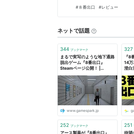
#
８番出口
#
レビュー
ネットで話題
344
327
ブックマーク
まるで実写のような地下通路
『8
脱出ゲーム『8番出口』
14
Steamページ公開！ |
澄白
Game*Spark - 国内・海外
に制
ゲーム情報サイト
ゲー
www.gamespark.jp
g
252
251
ブックマーク
アース製薬が『8番出口』
待望