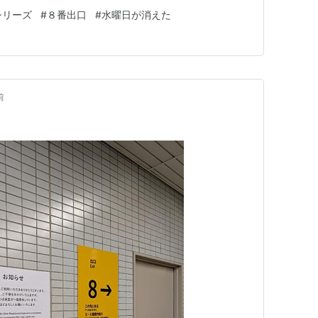
では馴染みがなかった）とか 岩のように硬くて大きい石
シリーズ
#
８番出口
#
水曜日が消えた
ョックを受けるわたしを不思議そうに見ていた 我が家に
しくもない母…
前