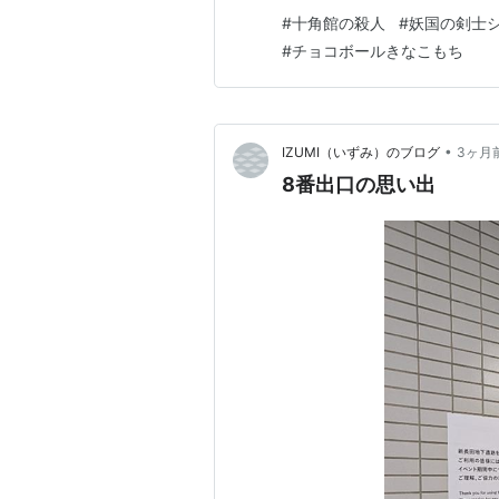
とか ランチョンミート（本土
#
十角館の殺人
#
妖国の剣士
鹸とか いちいちカルチャーシ
#
チョコボールきなこもち
泊まったときは、たいして美味
•
IZUMI（いずみ）のブログ
3ヶ月
8番出口の思い出