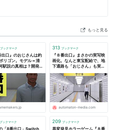
もっと見る
313
ブックマーク
ブックマーク
番出口』のおじさんは約
『８番出口』まさかの実写映
万ポリゴン。モデル＝清
画化。なんと東宝配給で、地
河駅説の真相は？開発者
下通路も「おじさん」も実写
作過程をインタビュー｜
再現でストーリー付き -
ムメーカーズ
AUTOMATON
amemakers.jp
automaton-media.com
209
ブックマーク
ブックマーク
の「8番出口」Switch
異変発見ホラーゲーム『８番