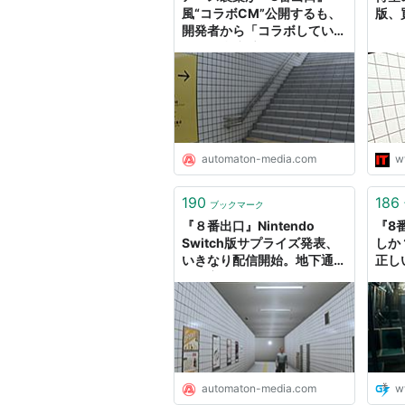
風“コラボCM”公開するも、
版、
開発者から「コラボしていな
い」と指摘受ける。修正前バ
ージョンを出しちゃった様子
- AUTOMATON
automaton-media.com
w
190
186
ブックマーク
『８番出口』Nintendo
『8
Switch版サプライズ発表、
しか
いきなり配信開始。地下通路
正しい
の異変探しをSwitchでも遊
5』S
べる - AUTOMATON
Gam
ゲー
automaton-media.com
w