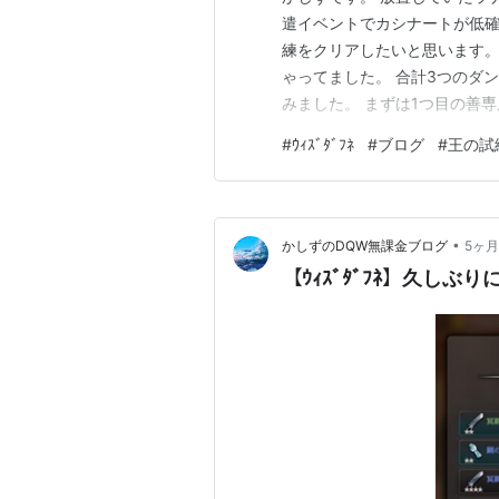
遣イベントでカシナートが低
練をクリアしたいと思います。(*'
ゃってました。 合計3つのダ
みました。 まずは1つ目の善
ボスを倒して三択クイズ。真ん
#
ｳｨｽﾞﾀﾞﾌﾈ
#
ブログ
#
王の試
まで行ったのですがボスは無し
で襲われるパターンに…
•
かしずのDQW無課金ブログ
5ヶ
【ｳｨｽﾞﾀﾞﾌﾈ】久しぶ