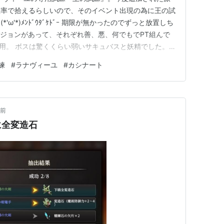
確率で拾えるらしいので、そのイベント出現の為に王の試
ω'*)ﾒﾝﾄﾞｳﾀﾞｹﾄﾞｰ 期限が無かったのでずっと放置しち
ンジョンがあって、それぞれ善、悪、何でもでPT組んで
専用。 ボスは驚くくらい弱いサキュバスと妖精でした。
中が正解。 そして2つ目の悪のPTで洞窟へ。 今度は扉
練
#
ラナヴィーユ
#
カシナート
。 また3択クイズ。正解は1番上でした。 まさかの最後
月前
りに全変造石