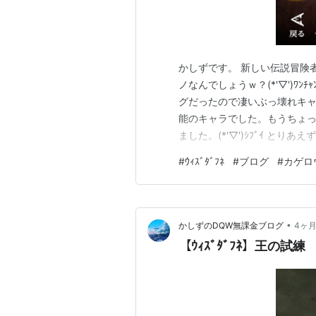
かしずです。 新しい伝説冒険
ノなんでしょうｗ？(*'▽')ﾜ
グだったので凄いぶっ壊れキ
能のキャラでした。もうちょ
ました。(*'▽')ｼﾌﾞｲ と
人でも女性でしたｗ。 獣人男性も
#
ｳｨｽﾞﾀﾞﾌﾈ
#
ブログ
#
カゲロ
ｶﾞｽｺﾞｲ そしてガチャと同
ち…
•
かしずのDQW無課金ブログ
4ヶ
【ｳｨｽﾞﾀﾞﾌﾈ】王の試練