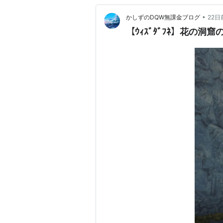
•
かしずのDQW無課金ブログ
22日
【ｳｨｽﾞﾀﾞﾌﾈ】花の洞