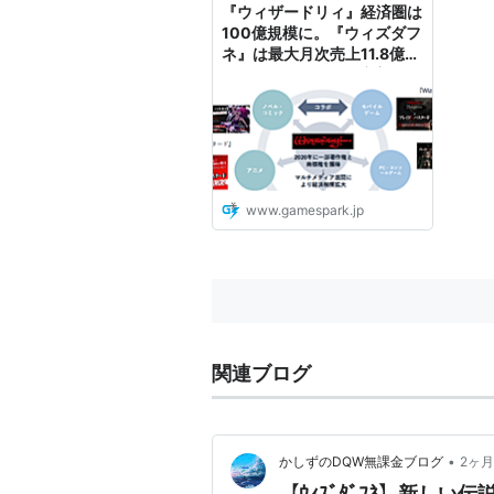
『ウィザードリィ』経済圏は
100億規模に。『ウィズダフ
ネ』は最大月次売上11.8億円
―IP人気でユーザー定着、今
後はアニメなど展開も |
Game*Spark - 国内・海外
ゲーム情報サイト
www.gamespark.jp
関連ブログ
•
かしずのDQW無課金ブログ
2ヶ
【ｳｨｽﾞﾀﾞﾌﾈ】新しい