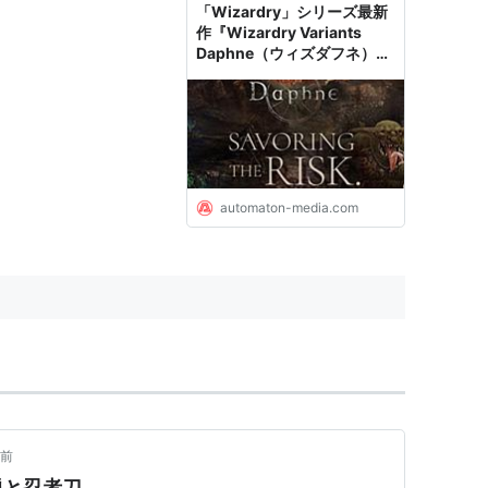
「Wizardry」シリーズ最新
作『Wizardry Variants
Daphne（ウィズダフネ）』
ついに10月15日配信へ。
Steamでも展開予定の、基
本プレイ無料ヒリつきダンジ
ョン探索 - AUTOMATON
automaton-media.com
月前
伝説と忍者刀