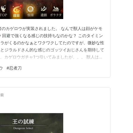
者のカゲロウが実装されました。 なんで獣人は顔がケモ
ﾝﾁｬﾝ 回避で強くなる感じの技持ちなのかな？ このタイミン
ャラがくるのかなぁとワクワクしてたのですが、微妙な性
っとジラルドさん的な感じのゴッツイおじさんを期待して
りあえず、カゲロウガチャ1つ引いてみましたが。。。 獣人は獣
顔は人型にしてくれるといいのになぁ。(;'∀')ﾍﾟｯﾄｶﾝ
ウ
#
忍者刀
時に忍者刀の強化イベントもきました。 カゲロウ実装が遅れ
月前