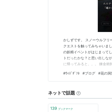
かしずです。 スノーウルフリ
クエストを触ってみちゃいました。( ;
の妖精イベントがはじまってし
トだったかな？と思い出しなが
に帰ってみると。。。 錬金術
資料を盗まれちゃったのかな
#
ｳｨｽﾞﾀﾞﾌﾈ
#
ブログ
#
花の洞
リーダーリベンジリベンジの前
拾ったガラクタかわかりま…
ネットで話題
139
ブックマーク