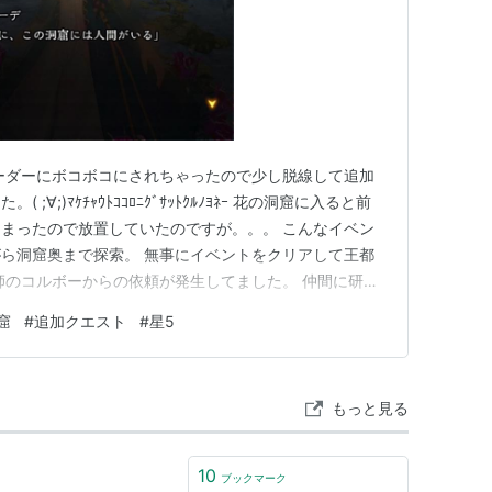
ーダーにボコボコにされちゃったので少し脱線して追加
∀;)ﾏｹﾁｬｳﾄｺｺﾛﾆｸﾞｻｯﾄｸﾙﾉﾖﾈｰ 花の洞窟に入ると前
まったので放置していたのですが。。。 こんなイベン
ら洞窟奥まで探索。 無事にイベントをクリアして王都
師のコルボーからの依頼が発生してました。 仲間に研究
？それを取り返すイベントになりそうです。スノーウルフ
窟
#
追加クエスト
#
星5
にこちらを少しやってみようかなぁ。 そして、どこで
もっと見る
10
ブックマーク