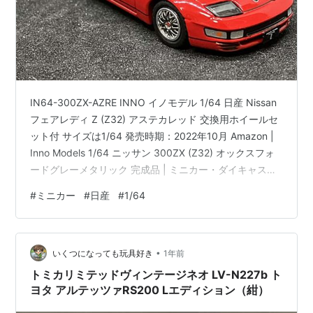
IN64-300ZX-AZRE INNO イノモデル 1/64 日産 Nissan
フェアレディ Z (Z32) アステカレッド 交換用ホイールセ
ット付 サイズは1/64 発売時期：2022年10月 Amazon |
Inno Models 1/64 ニッサン 300ZX (Z32) オックスフォ
ードグレーメタリック 完成品 | ミニカー・ダイキャスト
カー | ホビー Zはこの形がすきです。 箱もつきます。 イ
#
ミニカー
#
日産
#
1/64
ノモデル 1/64 日産 フェアレディ Z Z32 アステカレッド
交換用ホイールセット付INNO Models 1:64 NISSAN
Fairlady Z Z32 Aztec Red…
•
いくつになっても玩具好き
1年前
トミカリミテッドヴィンテージネオ LV-N227b ト
ヨタ アルテッツァRS200 Lエディション（紺）