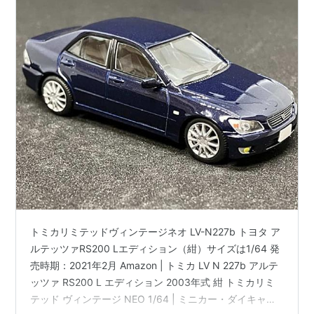
トミカリミテッドヴィンテージネオ LV-N227b トヨタ ア
ルテッツァRS200 Lエディション（紺）サイズは1/64 発
売時期：2021年2月 Amazon | トミカ LV N 227b アルテ
ッツァ RS200 L エディション 2003年式 紺 トミカリミ
テッド ヴィンテージ NEO 1/64 | ミニカー・ダイキャス