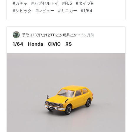
#
ガチャ
#
カプセルトイ
#
FL5
#
タイプR
#
シビック
#
レビュー
#
ミニカー
#
1/64
•
手取り13万だけどFDとか玩具とか
5ヶ月前
1/64 Honda CIVIC RS