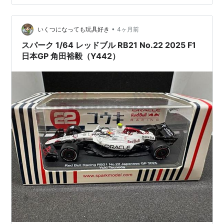
なっと思ってしまう。 ミニカーとフィギュアを組み合わ
せてみた。 やはり自販機が小さい。 自販機が設置されて
•
いる画像を見たら、ブロックの上に自販機が乗せられて
いくつになっても玩具好き
4ヶ月前
いるのに気付いた。 だから、リアルな自販機はもう少し
スパーク 1/64 レッドブル RB21 No.22 2025 F1
高いんだ。 次は壁か…
日本GP 角田裕毅（Y442）