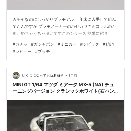
ガチャなのにしっかりプラモデル！ 年末に入手して組ん
でたんですが プラモメーカーのハセガワさんコラボのた
め、めちゃくちゃ凄いですこのシリーズ 簡単に紹介！
#
ガチャ
#
ガシャポン
#
ミニカー
#
シビック
#
1/64
#
レビュー
#
プラモ
•
いくつになっても玩具好き
1年前
MINI GT 1/64 マツダ ミアータ MX-5 (NA) チュ
ーニングバージョン クラシックホワイト(右ハン
ドル)