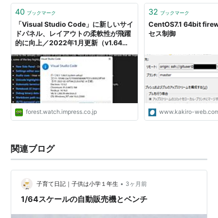
40
32
ブックマーク
ブックマーク
「Visual Studio Code」に新しいサイ
CentOS7.1 64bit f
ドパネル、レイアウトの柔軟性が飛躍
セス制御
的に向上／2022年1月更新（v1.64）
が正式リリース
forest.watch.impress.co.jp
www.kakiro-web.co
関連ブログ
•
子育て日記｜子供は小学１年生
3ヶ月前
1/64スケールの自動販売機とベンチ