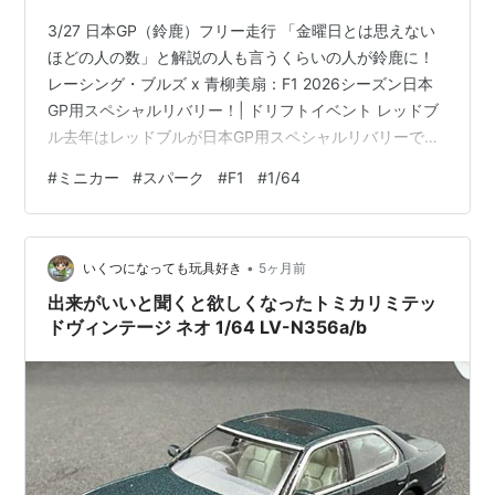
3/27 日本GP（鈴鹿）フリー走行 「金曜日とは思えない
ほどの人の数」と解説の人も言うくらいの人が鈴鹿に！
レーシング・ブルズ x 青柳美扇：F1 2026シーズン日本
GP用スペシャルリバリー！| ドリフトイベント レッドブ
ル去年はレッドブルが日本GP用スペシャルリバリーでし
たね 【F1 2025シーズン】RB21：ホンダを讃える日本GP
#
ミニカー
#
スパーク
#
F1
#
1/64
専用スペシャルリバリー！www.redbull.com角田選手が
2025年の第3戦日本GPで、レッドブル・レーシングから
母国グランプリに出走しましたね またF1で出走する姿を
•
見たいです。 スパーク 1/64 レッドブル RB21 No.22
いくつになっても玩具好き
5ヶ月前
2025 F1 …
出来がいいと聞くと欲しくなったトミカリミテッ
ドヴィンテージ ネオ 1/64 LV-N356a/b