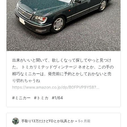
出来がいいと聞いて、欲しくなって探してやっと見つけ
た。 トミカリミテッドヴィンテージ ネオとか、この手の
精巧なミニカーは、発売前に予約とかしておかないと売
り切れちゃうね
https://www.amazon.co.jp/dp/B0FPVP9YS8?
&linkCode=ll2&tag=ikutuninatute-
#
ミニカー
#
トミカ
#
1/64
22&linkId=0770c9dddf8bb6bb6430ce3b3b70f099&r
ef_=as_li_ss_tlトミカリミテッドヴィンテージNEO LV-
N356a トヨタ セルシオ C仕様 Fパッケージ（ パールホ
•
ワイト/銀 1997年式） LV-N356b トヨタ セルシオ C…
手取り13万だけどFDとか玩具とか
5ヶ月前