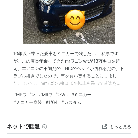
10年以上乗った愛車をミニカーで残したい！ 私事です
が、この度長年乗ってきたmrワゴンwitが13万キロを超
え、エアコンの不調だの、HIDのヘッドが切れるだの、ト
ラブル続きでしたので、車を買い替えることにしまし
た。 しかし、mrワゴンwitは10年以上も乗って苦楽を共
にしてきた相棒。少しでも思い出を残したいと思い、ミ
#
MRワゴン
#
MRワゴンWit
#
ミニカー
ニカーを部屋に飾りたいと思いました。しかし、mrワゴ
#
ミニカー塗装
#
1/64
#
カスタム
ンwitのミニカーは売っているものの、私の車の色はな
く、ならば塗り直してみよう、と思い立ったのでありま
す。 ※愛車の購入当時。ミニクーパーが好きなこともあ
ネットで話題
もっと見る
り、このヘッドライトとフォルムに一目惚れしましま。
いやー色を塗り替えるだけ…