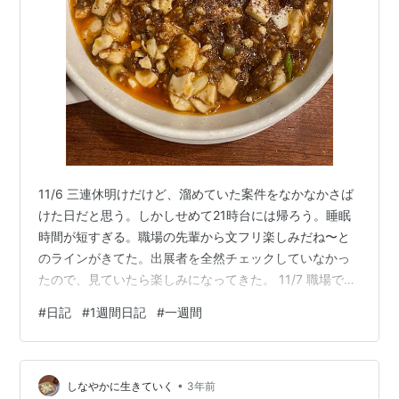
11/6 三連休明けだけど、溜めていた案件をなかなかさば
けた日だと思う。しかしせめて21時台には帰ろう。睡眠
時間が短すぎる。職場の先輩から文フリ楽しみだね〜と
のラインがきてた。出展者を全然チェックしていなかっ
たので、見ていたら楽しみになってきた。 11/7 職場で周
りが忙しくなっており、22時半に退勤したけど、まだま
#
日記
#
1週間日記
#
一週間
だ皆んな残っている模様。うーんキツい。帰ると夫がポ
トフや生姜焼きや炊き込みご飯を丁寧に作ってくれてい
て、とても美味しく食べられた。レシピどおりに忠実に
•
作るとこんなに美味しくなるのか〜と感動すら覚える。
しなやかに生きていく
3年前