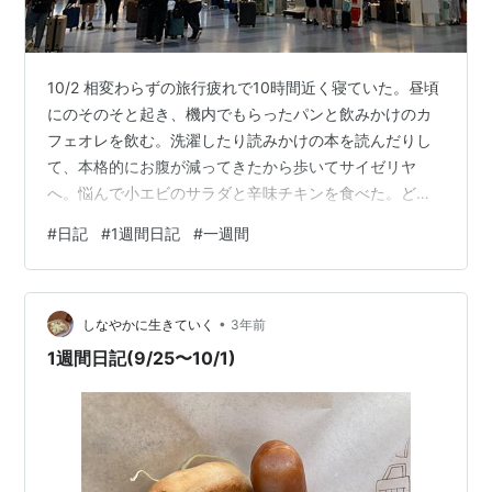
10/2 相変わらずの旅行疲れで10時間近く寝ていた。昼頃
にのそのそと起き、機内でもらったパンと飲みかけのカ
フェオレを飲む。洗濯したり読みかけの本を読んだりし
て、本格的にお腹が減ってきたから歩いてサイゼリヤ
へ。悩んで小エビのサラダと辛味チキンを食べた。どっ
ちも美味しい。そのまま行きつけのカフェで旅行のこと
#
日記
#
1週間日記
#
一週間
をノートにまとめていた。レシートを全てぺたぺた貼っ
ていたら時間がかかる。 スーパーに寄って帰り、牛肉と
さつまいもの炒めたもの、きのこと大根の味噌汁，キャ
•
ベツの韓国風サラダ、かぼちゃのそぼろ煮を作った。食
しなやかに生きていく
3年前
卓が秋めいてきたなあ。 10/3 一週間ぶりの出勤。自分の
1週間日記(9/25〜10/1)
仕事はたまっていたけど、チームとし…