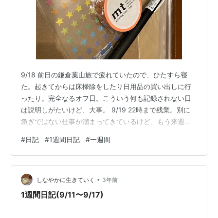
9/18 前日の鎌倉葉山旅で疲れていたので、ひたすら寝
た。起きてからは床掃除をしたり日用品の買い出しに行
ったり。完全なるオフ日。こういう何も記録されない日
は説明しがたいけど、大事。 9/19 22時まで残業。別に
急ぎではない仕事が溜まってきているけど、もう来週か
ら夏休みだからいいか〜と諦めてもいる。夫が外食だっ
#
日記
#
1週間日記
#
一週間
たのでコンビニご飯。セブンイレブンの棒棒鶏が美味し
すぎた。帰って夫と来月行くディズニーランドの計画を
立てる。久しぶりのランドはワクワクするなあ。 9/20
•
色々な人とぺちゃくちゃ話したので、残業したけどそこ
しなやかに生きていく
3年前
まで怠さはない。しっかし眠い。毎日５時間しか寝てな
1週間日記(9/11〜9/17)
いのが辛い。職場、ワーカホリック…