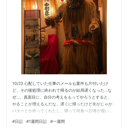
10/23 心配していた仕事のメールも案件も片付いたけ
ど、その後処理に終われて帰るのが結局遅くなった...な
ぜ...。真面目に、自分の考えをもってやろうとすると、
やることが増えるんだな。遅くに帰ったけど夫がじゃが
バターとか作ってくれたし、帰って何食べ22巻が届いて
いたし、終わりはよい日だった。 10/24 つっかれた...業
#
日記
#
1週間日記
#
一週間
務中ずっと仕事をしてるわけではないし雑談してる時間