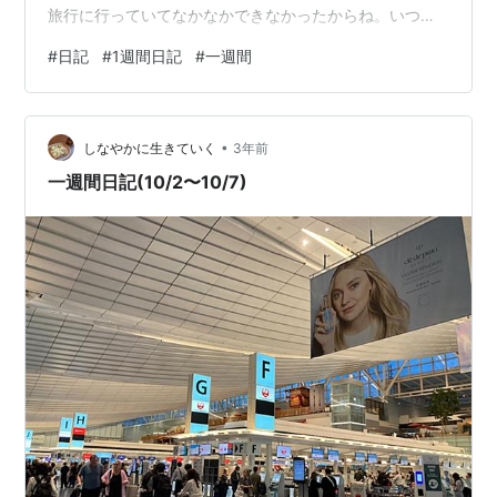
旅行に行っていてなかなかできなかったからね。いつの
まにか夕方になっており、非常にだるかったけど部屋が
#
日記
#
1週間日記
#
一週間
汚いので掃除をした。夫は料理をしてくれたので、お互
いにスッキリした気持ちで連休最後を迎えられてよかっ
た。作ってくれた筑前煮とニラ玉も美味しかった。
•
10/10 三連休明けでスロースタートめに仕事を始める。
しなやかに生きていく
3年前
うう。年末年始の旅行をずっと調べている。早く予約し
一週間日記(10/2〜10/7)
ないとと追い込まれて2時近くまで起きて…