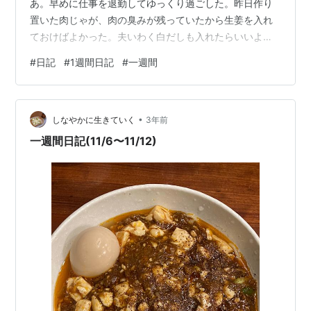
あ。早めに仕事を退勤してゆっくり過ごした。昨日作り
置いた肉じゃが、肉の臭みが残っていたから生姜を入れ
ておけばよかった。夫いわく白だしも入れたらいいよと
のこと。肉じゃがは作り慣れてないからまだまだ改善す
#
日記
#
1週間日記
#
一週間
る余地がある。 11/14 脱毛行くために定時で退勤。脱毛
は変わらず痛い。しかしそれより風邪が一向に治らな
い。前に病院で処方された薬をのんでいるけど効く気配
•
がない。時間が経ってたらダメなのか...。調べたら、当
しなやかに生きていく
3年前
たり前だけど以前に処方された薬を自己判断で使用する
一週間日記(11/6〜11/12)
のはダメみたい。やはり病院に行か…