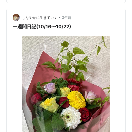
があるけど、その時間で帰るのが遅くなってる気がす
る。はよう帰りたい。 10/25 21時ごろに帰ろうとした
•
ら、ものすごい雨と雹で足止めをくらった。結局いつも
しなやかに生きていく
3年前
どおり22時ごろに帰る。夫が出かけていたので家でコン
一週間日記(10/16〜10/22)
ビニご飯。コンビ…