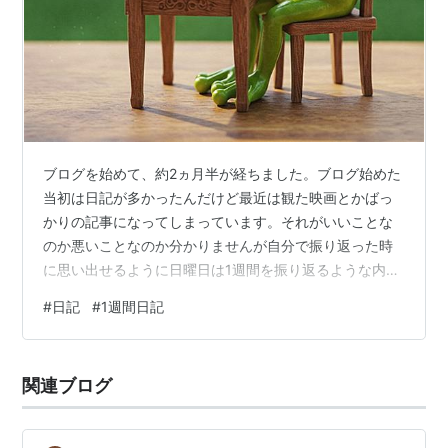
ブログを始めて、約2ヵ月半が経ちました。ブログ始めた
当初は日記が多かったんだけど最近は観た映画とかばっ
かりの記事になってしまっています。それがいいことな
のか悪いことなのか分かりませんが自分で振り返った時
に思い出せるように日曜日は1週間を振り返るような内容
の日記を書いたらいいんじゃないかと思いついたので月
#
日記
#
1週間日記
曜日から日曜日までの軽い日記を書きたいと思います。
6月9日～6月15日までの日記 6月9日 月曜日 6月10日 火
曜日 6月11日 水曜日 6月12日 木曜日 6月13日 金曜日 6月
関連ブログ
14日 土曜日 6月15日 日曜日 6月9日～6月15日までの日
記 6月9日 月曜日 月曜日は在宅勤務。燃える…