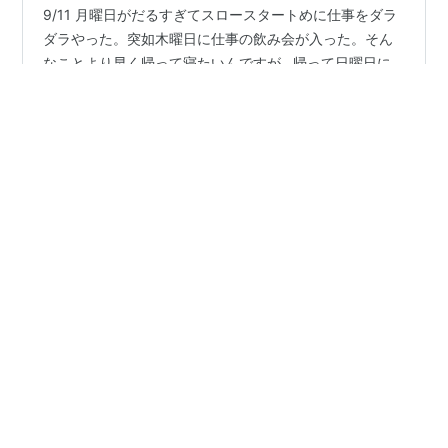
9/11 月曜日がだるすぎてスロースタートめに仕事をダラ
ダラやった。突如木曜日に仕事の飲み会が入った。そん
なことより早く帰って寝たいんですが...帰って日曜日に
作った作り置きを食べる。かぼちゃの煮物が簡単なのに
美味しすぎる。 9/12 相変わらず22時前まで残業。帰って
作り置きを食べる。バチェラー4を完走してから、こうこ