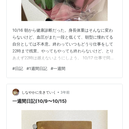
10/16 朝から健康診断だった。身長体重はそんなに変わ
らないけど、血圧がまた一段と低くて、朝型に憧れてる
自分としては不本意。終わっていつもどうり仕事をして
22時まで残業。やってもやっても終わらないけど、とり
あえず22時は越えないようにしよう。 10/17 仕事で同僚
がクレーム受けて大変な目にあってるのを見てたら自分
#
日記
#
1週間日記
#
一週間
もクレームを受けてほとほとに疲れた。はあ。 10/18 仕
事は早めに切り上げて帰って、夫がお誕生日のケーキ買
ったよーと言ってくれたので早めに帰る。帰ったらお花
•
も買ってくれていたので嬉しい驚き。しかし花瓶が古い
しなやかに生きていく
3年前
ので新しい花瓶が欲しいな〜。私がピンポンママを好き
一週間日記(10/9〜10/15)
なので、マムが花束に入っ…