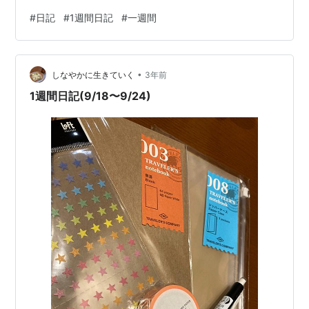
た。 9/26 昨日３時近くまで起きていたからか寝覚めが悪
#
日記
#
1週間日記
#
一週間
い。休みなのに６時間しか寝ていないし。気を取り直し
て洗濯をして昼前に出かける。お昼はお目当てだったモ
スの月見バーガーを食べた。半熟卵にそこまで萌えない
•
けど、これはほんっとうに美味しかった...ソースが美味
しなやかに生きていく
3年前
しいしソーセージがパリッパリで感動した。平日のお昼
1週間日記(9/18〜9/24)
にボケーっとモスを食べることも贅沢…