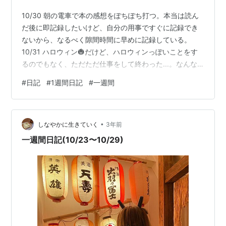
10/30 朝の電車で本の感想をぽちぽち打つ。本当は読ん
だ後に即記録したいけど、自分の用事ですぐに記録でき
ないから、なるべく隙間時間に早めに記録している。
10/31 ハロウィン🎃だけど、ハロウィンっぽいことをす
るのでもなく、ただただ仕事をして終わった...。なんな
ら他の係との業務分担について流石に...と思うことがあ
#
日記
#
1週間日記
#
一週間
り、その係の人に意見を言ったら反感をかった。けど自
分は悪くないので変に反省はしないでおこう。前は自分
が悪いのかな...と考えがよぎってすぐ意見を引っ込めて
•
たけど、もう、なんかやめよう。 大好きなクリスマスシ
しなやかに生きていく
3年前
ーズンが始まるから準備をしなきゃなあ。 11/1 仕事、遅
一週間日記(10/23〜10/29)
くまで残れば残る…