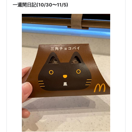
しかし完全に23時に食べる量ではない。 11/8 今週末の文
一週間日記(10/30〜11/5)
フリで配布される、はて…