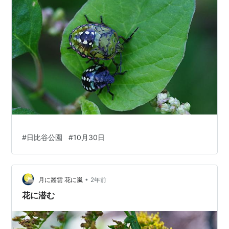
#
日比谷公園
#
10月30日
•
月に叢雲 花に嵐
2年前
花に潜む