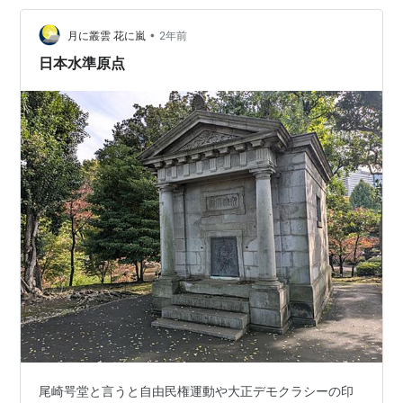
•
月に叢雲 花に嵐
2年前
日本水準原点
尾崎咢堂と言うと自由民権運動や大正デモクラシーの印