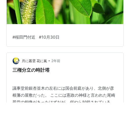
#
桜田門付近
#
10月30日
•
月に叢雲 花に嵐
2年前
三権分立の時計塔