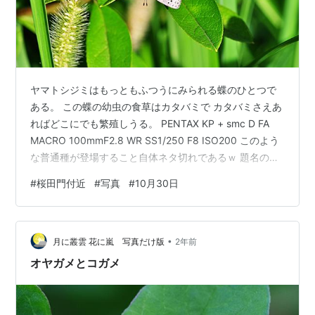
ヤマトシジミはもっともふつうにみられる蝶のひとつで
ある。 この蝶の幼虫の食草はカタバミで カタバミさえあ
ればどこにでも繁殖しうる。 PENTAX KP + smc D FA
MACRO 100mmF2.8 WR SS1/250 F8 ISO200 このよう
な普通種が登場すること自体ネタ切れであるｗ 題名の秋
の黄昏の…はドラゴンランス戦記1巻のサブタイトル 秋の
#
桜田門付近
#
写真
#
10月30日
黄昏の竜(Dragons of Autumn Twilight)から。 ドラゴン
ランス戦記はアメリカのペーパーバックスだが 学生のこ
ろマーガレット・ワイスとトレーシー・ヒックマンの小
•
説が好きで 特に「熱砂の大陸」の世界観が好きだった。
月に叢雲 花に嵐 写真だけ版
2年前
日…
オヤガメとコガメ