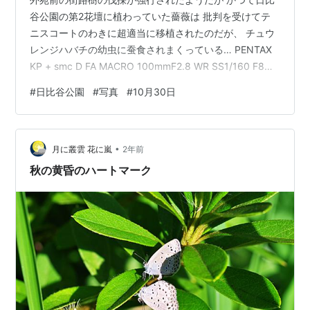
谷公園の第2花壇に植わっていた薔薇は 批判を受けてテ
ニスコートのわきに超適当に移植されたのだが、 チュウ
レンジハバチの幼虫に蚕食されまくっている… PENTAX
KP + smc D FA MACRO 100mmF2.8 WR SS1/160 F8
ISO3200 さて、日本、アメリカと選挙が続いたが 我が国
#
日比谷公園
#
写真
#
10月30日
の…特に若者は投票率が低いことで知られている。 今回
の衆議院選挙は投票率53.85％と戦後三番目に低い投票
率だった。 実のところ投票に来なかった人の数は、 第一
•
党の自民党に投票した人よりはるかに多い。 しかし、実
月に叢雲 花に嵐
2年前
は昭和の時代には衆議院選挙…
秋の黄昏のハートマーク