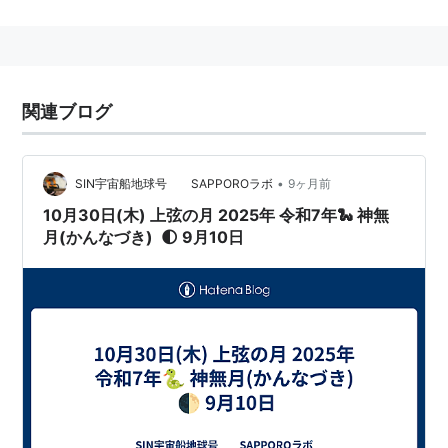
2006-10-30
2007-10-30
2008-10-30
関連ブログ
2009-10-30
記念日
•
SIN宇宙船地球号 SAPPOROラボ
9ヶ月前
予定
10月30日(木) 上弦の月 2025年 令和7年🐍 神無
月(かんなづき) 🌓 9月10日
誕生
著名人
アヤカ（ココナッツ娘。）
フィクション
はてなダイアラー・はてなスタッフ