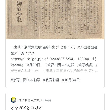
（出典：新聞集成明治編年史 第七卷：デジタル国会図書
館アーカイブス
https://dl.ndl.go.jp/pid/1920380/1/284） 1890年（明
治23年）10月30日、「教育ニ関スル勅語（教育勅語）」
が発布されました。 （出典：新聞集成明治編年史 第七
卷：デジタル国会図書館アーカイブス
#
教育ニ関スル勅語
#
教育勅語
#
10月30日
https://dl.ndl.go.jp/pid/1920380/1/284）（教育勅語）
「教育ニ関スル勅語」は、「教育勅語」とも称されま
す。「勅語」とは、天皇が政治・行政などについて伝え
•
る、いわゆる「お言葉」を文書などにして公表した物の
月に叢雲 花に嵐
2年前
ことを言います。（教育勅語誕生の背景）明治政府は、
オヤガメとコガメ