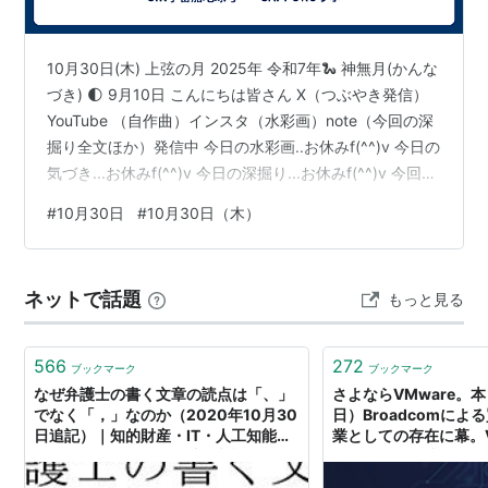
没
出来事
10月30日(木) 上弦の月 2025年 令和7年🐍 神無月(かんな
づき) 🌓 9月10日 こんにちは皆さん X（つぶやき発信）
参照
YouTube （自作曲）インスタ（水彩画）note（今回の深
掘り全文ほか）発信中 今日の水彩画..お休みf(^^)v 今日の
10月30日 - Wikipedia
気づき...お休みf(^^)v 今日の深掘り...お休みf(^^)v 今回の
10月30日 今日は何の日〜毎日が記念日〜
深掘り….準備中f(^^)v ⬇️手稲山方向撮影なし 10月30日札
#
10月30日
#
10月30日（木）
http://www.d4.dion.ne.jp/~warapon/data00/birth-
幌の天気🌤️☀️☁️ 予想最低2℃ (平年5.3℃) 実際の最低気
1030.htm
温…1.8℃ 予想最高13℃ (平年13.4℃) 実際の最高気温…
http://www.d4.dion.ne.jp/~warapon/data04/death
12.8℃ 今日の一句 パスf(^^)v 何はともあれ…今日も元気
ネットで話題
もっと見る
-1030.htm
に🇯…
http://www.d4.dion.ne.jp/~warapon/data02/media
-1030.htm
566
272
ブックマーク
ブックマーク
なぜ弁護士の書く文章の読点は「、」
さよならVMware。本
でなく「，」なのか（2020年10月30
日）Broadcomに
*
リスト
：
リスト::○月○日
日追記）｜知的財産・IT・人工知能・
業としての存在に幕。V
ベンチャービジネスの法律相談なら
ドは引き続き残る
【STORIA法律事務所】