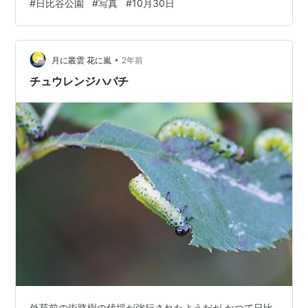
#
日比谷公園
#
写真
#
10月30日
変身をするたびにパワーがはるかに増す… その変身をあ
と2回もオレは残している… その意味がわかるな？ 今の
うちに駆除しろってことですねわかります！ なお最終形
•
態はシンプルな模様… M.ZUIKO DIGITAL ED 12-100mm
月に叢雲 花に嵐
2年前
F…
チュウレンジハバチ
外苑前の街路樹の伐採が強行されたようだが かつて日比