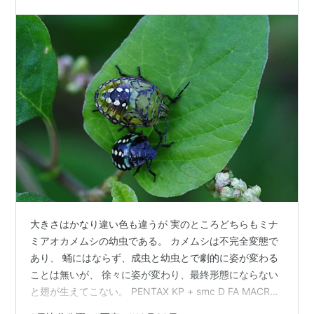
187…
大きさはかなり違い色も違うが 実のところどちらもミナ
ミアオカメムシの幼虫である。 カメムシは不完全変態で
あり、 蛹にはならず、成虫と幼虫とで劇的に姿が変わる
ことは無いが、 徐々に姿が変わり、最終形態にならない
と翅が生えてこない。 PENTAX KP + smc D FA MACRO
100mmF2.8 WR SS1/160 F8 ISO1600 このフリーザは