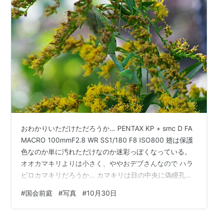
おわかりいただけただろうか… PENTAX KP + smc D FA
MACRO 100mmF2.8 WR SS1/180 F8 ISO800 翅は保護
色なのか単に汚れただけなのか迷彩っぽくなっている。
オオカマキリよりは小さく、ややおデブさんなので ハラ
ビロカマキリだろうか… カマキリは目の中央に偽瞳孔が
あり妙に表情豊かである。 ( ﾟдﾟ ) こっちみんな。 ただ、
#
国会前庭
#
写真
#
10月30日
めっきり蝶の姿も見なくなった。 ここで待ち伏せていて
も獲物が来るかどうか。 実は半年前くらいからパソコン