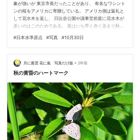
象が強いが 東京市長だったことがあり、 有名なワシント
ンの桜をアメリカに寄贈している。 アメリカ側は返礼と
して花水木を返し、 日比谷公園や議事堂前庭に花水木が
多いのはこのためである。 葉はいち早く赤く染まり秋の
訪れを告げている。 pixel7a 5.43mm SS1/846.02 F1.89
#
日本水準原点
#
写真
#
10月30日
ISO46 この場所は江戸時代は彦根藩の江戸屋敷があった
場所だが 戦前には参謀本部陸地測量部があった。 1891
年に測量し標高24.5ｍと定めたのが日本水準原点であ
•
る。 …ところが1923年の関東大震災により24.414mとな
月に叢雲 花に嵐 写真だけ版
2年前
り、 2011年の東日本大震災…
秋の黄昏のハートマーク