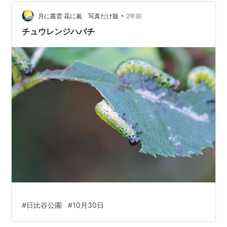
の音がならなくなっていた。 イコライザが反応している
•
のに音がせず？な感じだったのだが、 スピーカー側の断
月に叢雲 花に嵐 写真だけ版
2年前
線だったことが発覚…
チュウレンジハバチ
#
日比谷公園
#
10月30日