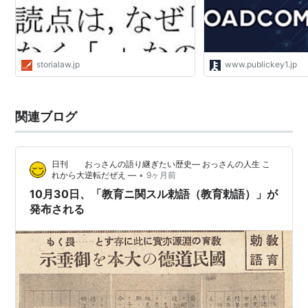
storialaw.jp
www.publickey1.jp
関連ブログ
日刊 おっさんの語り継ぎたい歴史― おっさんの人生 こ
•
れから大逆転だぜえ ―
9ヶ月前
10月30日、「教育ニ関スル勅語（教育勅語）」が
発布される