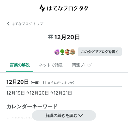
はてなブログ トップ
12月20日
このタグでブログを書く
言葉の解説
ネットで話題
関連ブログ
12月20日
(
一般
)
【
じゅうにがつはつか
】
12月19日
→
12月20日
→
12月21日
カレンダーキーワード
解説の続きを読む
2003-12-20
2004-12-20