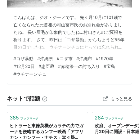
参照
12月20日 - Wikipedia
こんばんは、ジオ・ジーノです。 先々月10月に101歳で
12月20日 今日は何の日〜毎日が記念日〜
亡くなられた元首相の村山富市氏のお別れ会がありまし
たね。 長い眉毛が印象的でしたね…村山さんのご冥福を
http://www.d4.dion.ne.jp/~warapon/data00/birth-
祈ります。 さて、昨日は「コザ暴動」からちょうど55年
1220.htm
目の日でしたね。 ウチナーンチュにとっては忘れられな
http://www.d4.dion.ne.jp/~warapon/data04/death
い日の一つです。 って事で、今日はその「コザ暴動」に
-1220.htm
#
コザ暴動
#
沖縄県
#
コザ市
#
沖縄市
#
1970年
ついて語りたいと思います。 「コザ暴動」で燃え上がる
#
12月20日
#
忠臣蔵
#
赤穂浪士の討ち入り
#
宝島
http://www.d4.dion.ne.jp/~warapon/data02/media
米軍関係車両の数々 www.youtube.com
#
ウチナーンチュ
-1220.htm
*
リスト
：
リスト::○月○日
ネットで話題
もっと見る
385
284
ブックマーク
ブックマーク
ヒトラーと東條英機がカラテの力でガ
政府、オープンデータ
ーナを侵略するカンフー映画「アフリ
月20日に開設 - 日本
カン・カンフー・ナチス」堂々帰