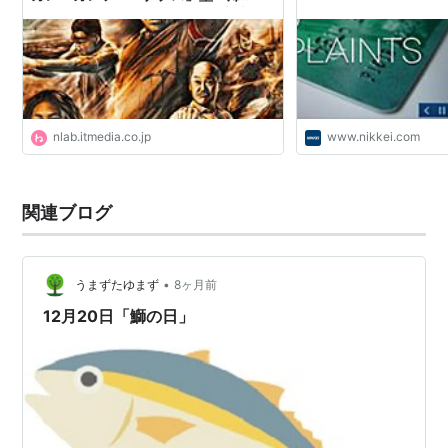
還！ 12月20日にオンライン上映会
開催へ | ねとらぼ
nlab.itmedia.co.jp
www.nikkei.com
関連ブログ
•
うまずたゆまず
8ヶ月前
12月20日「鰤の日」