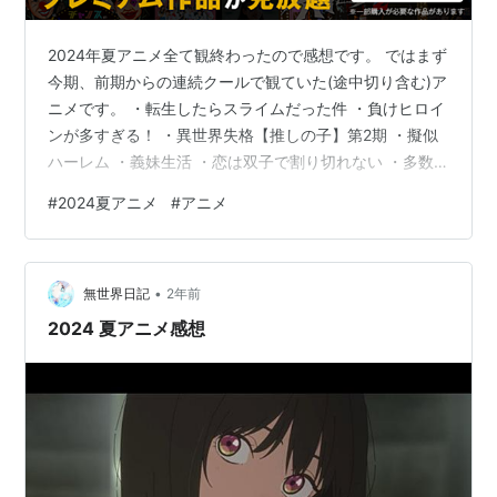
2024年夏アニメ全て観終わったので感想です。 ではまず
今期、前期からの連続クールで観ていた(途中切り含む)ア
ニメです。 ・転生したらスライムだった件 ・負けヒロイ
ンが多すぎる！ ・異世界失格【推しの子】第2期 ・擬似
ハーレム ・義妹生活 ・恋は双子で割り切れない ・多数
欠 ・杖と剣のウィストリア ・なぜ僕の世界を誰も覚えて
#
2024夏アニメ
#
アニメ
いないのか？ ・女神のカフェテラス 第2期 ・夜桜さんち
の大作戦 以上になります。 この中から面白かった簡単な
tier表です。 同ランク帯は左の作品ほど評価が高いです。
•
作品名は略せるなら略してます。 Eは途中で観るの止め
無世界日記
2年前
ました。()内は切った話数です。 S 負けイン A …
2024 夏アニメ感想