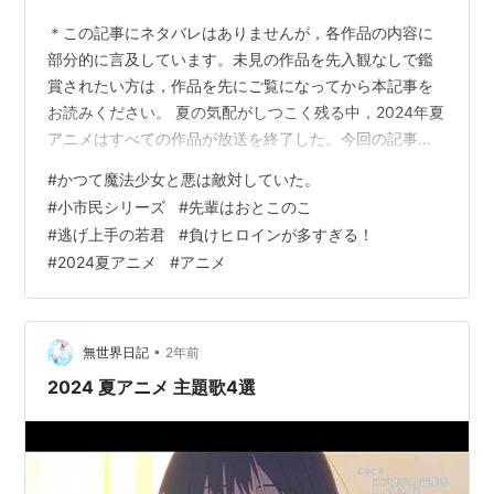
＊この記事にネタバレはありませんが，各作品の内容に
部分的に言及しています。未見の作品を先入観なしで鑑
賞されたい方は，作品を先にご覧になってから本記事を
お読みください。 夏の気配がしつこく残る中，2024年夏
アニメはすべての作品が放送を終了した。今回の記事で
は，恒例通り2024年夏アニメの中から，当ブログが特に
#
かつて魔法少女と悪は敵対していた。
クオリティが高いと判断した5作品をランキング形式で振
#
小市民シリーズ
#
先輩はおとこのこ
り返ってみたい。コメントの後には，作品視聴時のXのポ
#
逃げ上手の若君
#
負けヒロインが多すぎる！
ストをいくつか掲載してある。今回は「中間評価」の記
#
2024夏アニメ
#
アニメ
事でピックアップ作品と異同はない。なお，この記事は
「一定の水準を満たした作品を挙げる」ことを主旨とし
ているため，ピックアップ数は毎回異な…
•
無世界日記
2年前
2024 夏アニメ 主題歌4選