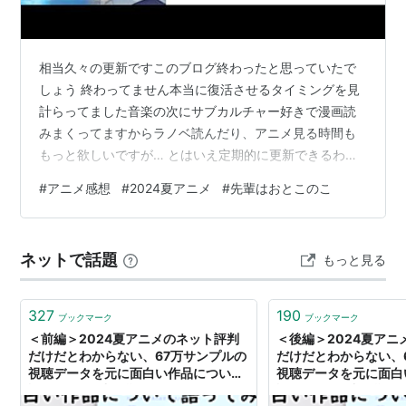
相当久々の更新ですこのブログ終わったと思っていたで
しょう 終わってません本当に復活させるタイミングを見
計らってました音楽の次にサブカルチャー好きで漫画読
みまくってますからラノベ読んだり、アニメ見る時間も
もっと欲しいですが… とはいえ定期的に更新できるわけ
ではありません年に4回更新できれば良いほうでしょう※
#
アニメ感想
#
2024夏アニメ
#
先輩はおとこのこ
運営方針、変えます。それは次回の記事で さて再開1発目
は、あるアニメを見終えた時に抱いたことがきっかけで
すこれが掲載される頃には映画も始まったので、タイム
ネットで話題
もっと見る
リーだと思います ・ポップだけどシリアスでもある 先輩
はおとこのこ Amazon その作品とは「先輩はおとこの
こ」LINEマンガの代表的作品…
327
190
ブックマーク
ブックマーク
＜前編＞2024夏アニメのネット評判
＜後編＞2024夏アニ
だけだとわからない、67万サンプルの
だけだとわからない、
視聴データを元に面白い作品について
視聴データを元に面白
語ってみた (中間期)｜レグザ みるコレ
語ってみた (中間期)