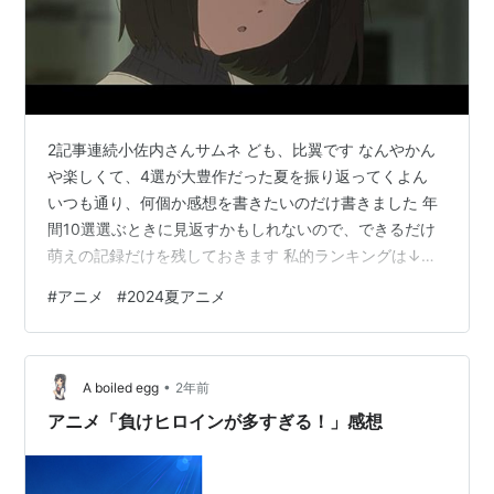
2記事連続小佐内さんサムネ ども、比翼です なんやかん
や楽しくて、4選が大豊作だった夏を振り返ってくよん
いつも通り、何個か感想を書きたいのだけ書きました 年
間10選選ぶときに見返すかもしれないので、できるだけ
萌えの記録だけを残しておきます 私的ランキングは↓な
感じ SS ぱいのこ 負けイン S ATRI 異世界失格 ウィスト
#
アニメ
#
2024夏アニメ
リア わんぷり 逃げ若 下澪 疑似ハ マヨぱん 新米オッサン
小市民 推しの子 A ダン中 パリイ まほあく ハズレ枠 なれ
なれ B ふたきれ SHY メガテラス ロシデレ スースク にご
•
りり C シャドバF なぜ僕 ダリヤ しかのこ サクナヒメ よ
A boiled egg
2年前
あそび 義妹 アイプリ…
アニメ「負けヒロインが多すぎる！」感想