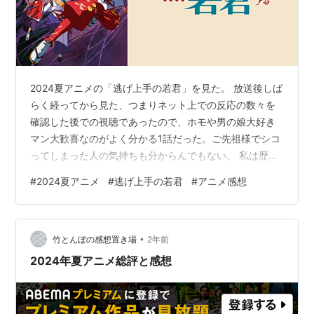
2024夏アニメの「逃げ上手の若君」を見た。 放送後しば
らく経ってから見た、つまりネット上での反応の数々を
確認した後での視聴であったので、ホモや男の娘大好き
マン大歓喜なのがよく分かる1話だった。ご先祖様でシコ
ってしまった人の気持ちも分からんでもない。 私は歴史
の知識、特に日本史は中学以降全く勉強してないなの
#
2024夏アニメ
#
逃げ上手の若君
#
アニメ感想
で、純粋に知識の蓄積として面白い作品だなと思った。
もちろん脚色はあるだろうが、略奪のシーンとかもある
程度入っているあたり、「ちゃんと文献通りにやろう」
•
という意志も感じ取れる*1。1話のワンシーンのテロップ
竹とんぼの感想置き場
2年前
の『清子 略奪の上、惨殺』とか、何が起きたか容易に想
2024年夏アニメ総評と感想
像できるのが滅茶苦茶興奮する何とも言…