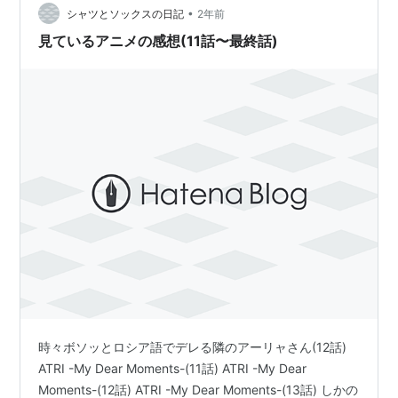
けヒロイン」という概念がメインテーマ 懐古的なEDたち
•
シャツとソックスの日記
2年前
おわりに 「負けヒロイン」とい…
見ているアニメの感想(11話〜最終話)
時々ボソッとロシア語でデレる隣のアーリャさん(12話)
ATRI -My Dear Moments-(11話) ATRI -My Dear
Moments-(12話) ATRI -My Dear Moments-(13話) しかの