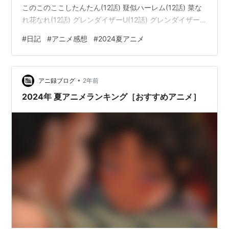
このこのここしたんたん(12話) 疑似ハーレム(12話) 菜な
れ花なれ(12話) グレンダイザーU(12話) グレンダイザー
U(13話) 負けヒロインが多すぎる！(11話) 負けヒロイン
#
日記
#
アニメ感想
#
2024夏アニメ
が多すぎる！(12話) 逃げ上手の若君(11話) 逃げ上手の若
君(12話) 夏アニメ視聴勢、お疲れさまでした〜〜 来期は
もう少し見る本数絞るつもり(そんなに見たいものがない
•
ので)。「結…
アニ録ブログ
2年前
2024年 夏アニメランキング［おすすめアニメ］