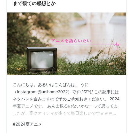
から…
まで観ての感想とか
こんにちは。あるいはこんばんは。 うに
（Instagram:@unihome2022）です(^▽^)/ この記事には
ネタバレを含みますので予めご承知おきください。 2024
年夏アニメです。 あんま観るのないかなーって思ってま
したが、高クオリティが多くて毎日楽しいですｗｗｗ
【推しの子】第2期（評価S） アビ子先生に謝謝っ。 2.5
#
2024夏アニメ
次元舞台編は後半がちょいとだらけたかなー。回想が多