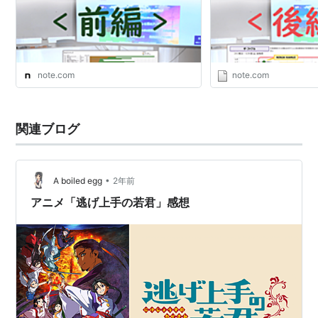
編集部
編集部
note.com
note.com
関連ブログ
•
A boiled egg
2年前
アニメ「逃げ上手の若君」感想