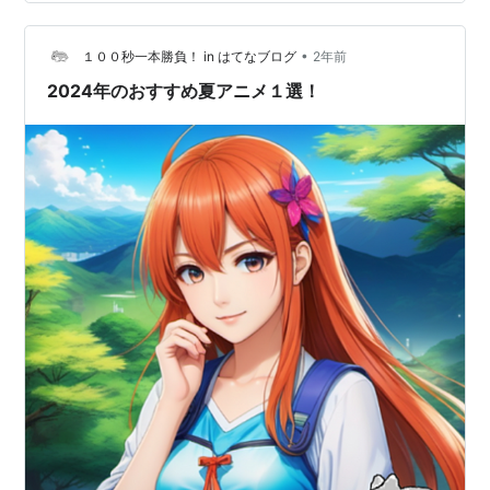
いから原作の時もそうですけど、ここは仕方がない。 声
優陣がすごい良かった。 私は黒川あかね推しですが、ル
•
ビーのティーンらしさの演技が刺さった。 映像は安定の
１００秒一本勝負！ in はてなブログ
2年前
素晴らしいに尽きます。 リンク 推し声優 ルビー：伊駒
2024年のおすすめ夏アニメ１選！
ゆりえ黒…