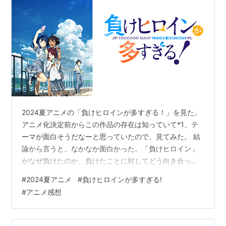
2024夏アニメの「負けヒロインが多すぎる！」を見た。
アニメ化決定前からこの作品の存在は知っていて*1、テ
ーマが面白そうだなーと思っていたので、見てみた。 結
論から言うと、なかなか面白かった。「負けヒロイン」
がなぜ負けたのか、負けたことに対してどう向き合って
いったのかが丁寧に描かれ、時にはそれをコメディに絡
#
2024夏アニメ
#
負けヒロインが多すぎる!
めて昇華させていくテンポ感が心地よかった。 唯一マイ
#
アニメ感想
ナスポイントを挙げるとすれば、主人公の妹が物語の展
開上必要か？と思ったぐらいだろうか。普通に、うるさ
くておせっかい過ぎるだけにしか思えなかった…… 「負