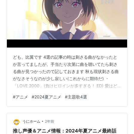
ども、比翼です 4選の記事の時は刺さる曲がなかったと
か言ってましたが、手当たり次第に曲を聴いてたら刺さ
る曲が見つかったので記しておきます 秋も現状刺さる曲
がなさそうなのが少し寂しい(これからに期待だ) ・
「LOVE 2000」(負けヒロインが多すぎる！ ED) 愛はど
こからやってくるのでしょう♪ 24年夏を象徴する曲だと
#
アニメ
#
2024夏アニメ
#
主題歌4選
思います ロシデレも含む、24年夏の数あるカバー曲の中
でも断トツで好きな曲です(フォロワーさんがこれカバー
だよって言うまで、カバーなの知らなかった) 最近ずっと
•
聴いてるし夏アニメNo.1主題歌なのは確か ・「スイート
うにホーム
2年前
メモリー」(小市民シリーズ OP) 2曲目は小市民シリーズ
推し声優＆アニメ情報：2024年夏アニメ最終話