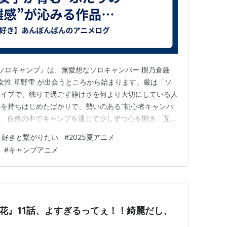
りソロキャンプ』は、無愛想なソロキャンパー 樹乃倉厳
の女性 草野雫 が出会うところから始まります。厳は「ソ
タイプで、独りで過ごす静けさを何より大切にしている人
を持ちはじめたばかりで、勢いのある“初心者キャンパ
が、自然の中でキャンプを通じて少しずつ心を開き、互い
。 キャンプ技術、ギアの使い方、美しいロケーション
メ好きと繋がりたい
#
2025夏アニメ
ドア好きはもちろん、初心者でも楽しめるアニメです。
#
キャンプアニメ
本作の魅力は、“…
る花』11話、よすぎるってぇ！！綺麗だし、
！