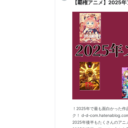
【覇権アニメ】2025
！2025年で最も面白かった作
ク！ d-d-com.hatenab
2025年後半もたくさんのア