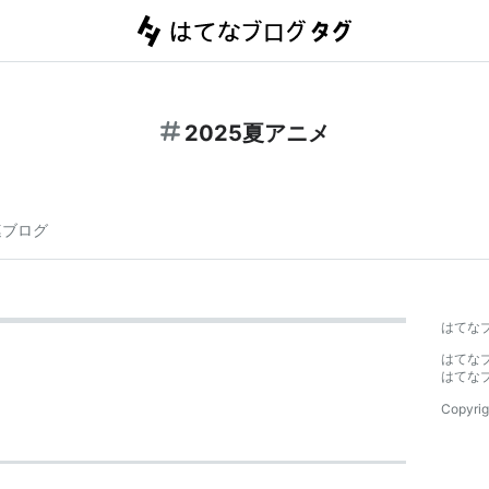
2025夏アニメ
連ブログ
はてな
はてな
はてな
Copyrig