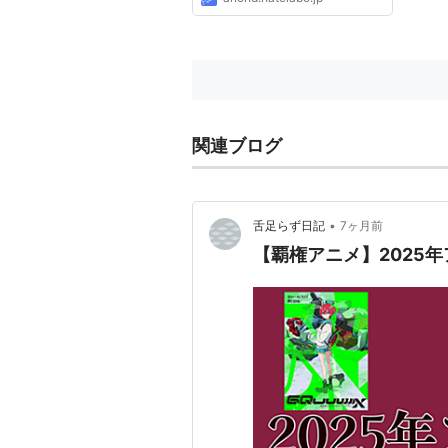
関連ブログ
•
舌足らず日記
7ヶ月前
【覇権アニメ】2025