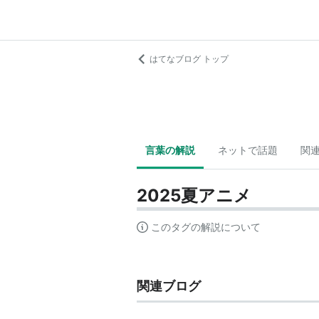
はてなブログ トップ
言葉の解説
ネットで話題
関
2025夏アニメ
このタグの解説について
関連ブログ