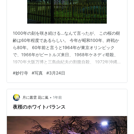
1000年の刻を咲き続ける…なんて言ったが、 この桜の樹
齢は60年程度であるらしい。 今年が昭和100年、終戦か
ら80年。 60年前と言うと1964年が東京オリンピック
で、1966年がビートルズ来日、 1968年ケネディ暗殺、
1970年大阪万博と三島由紀夫の割腹自殺、 1972年沖縄
返還… 海外ではベトナム戦争やプラハの春が起こる一方
#
妙行寺
#
写真
#
3月24日
で 日本では高度経済成長が続いていた。 PENTAX KP +
smc PENTAX-DA 21mmF3.2AL Limited SS5 F3.2
ISO100 60年だが金属製の支えがある。 一方で弘法寺の
•
伏姫桜は樹齢400年…400年前は江戸時代初期、 山梨
月に叢雲 花に嵐
1年前
の…
夜桜のホワイトバランス