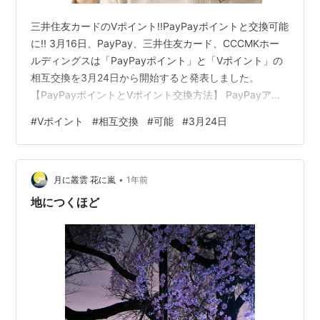
三井住友カードのVポイント!!PayPayポイントと交換可能
に!! 3月16日、PayPay、三井住友カード、CCCMKホー
ルディングスは「PayPayポイント」と「Vポイント」の
相互交換を3月24日から開始すると発表しました。
【PayPayポイントとVポイント交換方法】 PayPayアプ
リを最新のバージョン（5.42.0）以上にアップデートし
#
Vポイント
#
相互交換
#
可能
#
3月24日
て、「PayPay」と「V会員」のアカウント連携をするこ
とで、ユーザーの保有するポイントを相互交換できる。
【交換レート・交換可能ポイント・月間上限】 交換レー
•
トは1ポイント＝1ポイントの等価交換で、1日1回100ポイ
月に叢雲 花に嵐
1年前
ントから可能、月間の交換上限は3万…
地につくほど