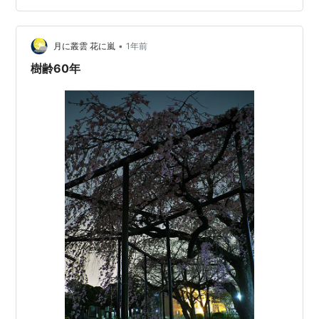
対し、 ソメイヨシノは周辺をアスファルトやコンクリー
トで固めたような 都市の街路樹に使われる。 その結果、
•
高度経済成長期に植えられたソメイヨシノが そろそろ寿
月に叢雲 花に嵐
1年前
命を迎えているようだ。 PENTAX KP + smc PENTAX…
樹齢60年