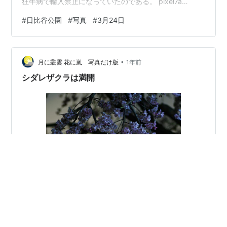
狂牛病で輸入禁止になっていたのである。 pixel7a
5.43mm SS1/100.01 F1.89 ISO40 ブラジルと言うと成
#
日比谷公園
#
写真
#
3月24日
長剤入りの鶏肉にはお世話になっておりますが 牛肉をつ
くっているとは知らなんだ… この桜の花に免じて狂牛病
肉を売りつけるのは許してクレメンス。 その後石破総理
•
が脱炭素云々言ってたが、 メタン出す牛なんか売りつけ
月に叢雲 花に嵐 写真だけ版
1年前
るなと言う意思表示だとしたらエッジが効いているが
シダレザクラは満開
原…