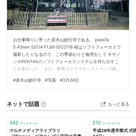
カレンダーキーワード
2004-03-24
2005-03-24
2006-03-24
お仕事帰りに寄った原木山妙行寺である。 pixel7a
2007-03-24
5.43mm SS1/4 F1.89 ISO2118 桜はソフトフォーカスで
2008-03-24
撮影したくなるので、この季節わりと無理をして キヤノ
2009-03-24
ンやPENTAXのソフトフォーカスシステムを持ち出すこ
2010-03-24
とが多かった。 また、夜景はドラマチックトーンで撮影
したくなるので OMシステムを持ち出すこともあった
#
原木山妙行寺
#
写真
#
3月24日
参照
が、今年はスマホで… ナイトモードがあるので手持ちで
撮影できる。 このスマートフォンのナイトモードはよく
3月24日 - Wikipedia
わからないチート機能である。 これが登場する前は、受
3月24日 今日は何の日〜毎日が記念日〜
ネットで話題
もっと見る
光面積の小さい撮像素子は、 ISOを上げるとノイズが乗
http://www.d4.dion.ne.jp/~warapon/data00/birth-
りやすい。 ゆえに、センサーが大きいほど、解像度が…
0324.htm
342
210
ブックマーク
ブックマーク
http://www.d4.dion.ne.jp/~warapon/data04/death
マルチメディアライブラリ
平成28年度卒業式 式辞
-0324.htm