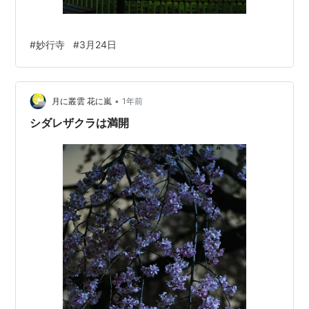
#
妙行寺
#
3月24日
•
月に叢雲 花に嵐
1年前
シダレザクラは満開