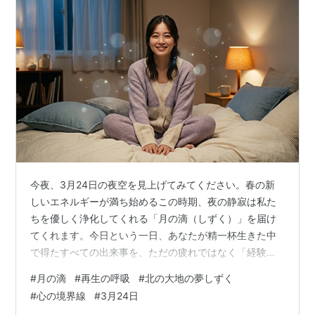
今夜、3月24日の夜空を見上げてみてください。春の新
しいエネルギーが満ち始めるこの時期、夜の静寂は私た
ちを優しく浄化してくれる「月の滴（しずく）」を届け
てくれます。今日という一日、あなたが精一杯生きた中
で得たすべての出来事を、ただの疲れではなく「経験と
いう名の栄養」として、温かく受け入れてあげません
#
月の滴
#
再生の呼吸
#
北の大地の夢しずく
か？
#
心の境界線
#
3月24日