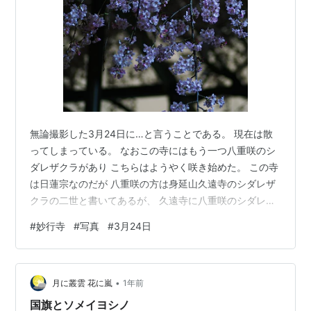
無論撮影した3月24日に…と言うことである。 現在は散
ってしまっている。 なおこの寺にはもう一つ八重咲のシ
ダレザクラがあり こちらはようやく咲き始めた。 この寺
は日蓮宗なのだが 八重咲の方は身延山久遠寺のシダレザ
クラの二世と書いてあるが、 久遠寺に八重咲のシダレザ
クラなどあったろうか… PENTAX KP + smc D FA
#
妙行寺
#
写真
#
3月24日
MACRO 100mmF2.8 WR SS13 F3.2 ISO100 PENTAXの
中望遠マクロレンズは 現在はHD D FA MACRO
100mmF2.8 WRと言うレンズが最新であり、 コーティン
•
グだけでなく、第三玉に貼り合わせの凹レンズが1枚追加
月に叢雲 花に嵐
1年前
されている。 …
国旗とソメイヨシノ