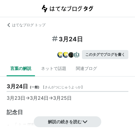
はてなブログ トップ
3月24日
このタグでブログを書く
言葉の解説
ネットで話題
関連ブログ
3月24日
(
一般
)
【
さんがつにじゅうよっか
】
3月23日
→
3月24日
→
3月25日
記念日
解説の続きを読む
「ミニ四駆の日」