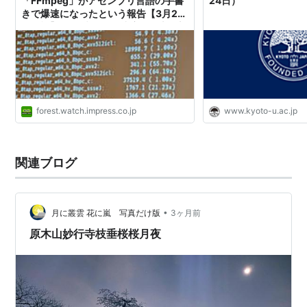
「FFmpeg」がアセンブリ言語の手書
24日）
きで爆速になったという報告【3月24
http://www.d4.dion.ne.jp/~warapon/data02/media
日追記】／94倍も処理速度が向上、新
-0324.htm
しいCPUほど効果あり。チュートリア
ルも提供中【やじうまの杜】
*
リスト
：
リスト::○月○日
forest.watch.impress.co.jp
www.kyoto-u.ac.jp
関連ブログ
•
月に叢雲 花に嵐 写真だけ版
3ヶ月前
原木山妙行寺枝垂桜桜月夜