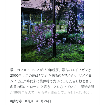
最古のソメイヨシノが150年程度、最古のエドヒガンが
2000年… この差はどこから来るのだろうか。 ソメイヨ
シノは江戸時代末に染井村で売りに出した吉野桜と言う
名前の桜のクローン と言うことになっていて、 明治維新
が1868年なので、そもそも誕生してからせいぜい160年
くらいしかたっていないので、それ以上にはなりようが
#
妙行寺
#
写真
#
3月24日
ない。 また、1000年越えの桜がいずれも僻地にあるのに