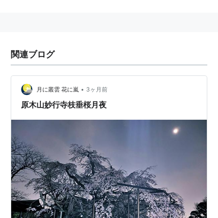
予定
誕生
著名人
関連ブログ
持田香織
フィクション
•
月に叢雲 花に嵐
3ヶ月前
はてなダイアラー・はてなスタッフ
原木山妙行寺枝垂桜月夜
没
1185年 安徳天皇
1185年 平時子(二位尼)
出来事
1185年 壇ノ浦合戦