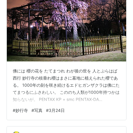
佛には 櫻の花を たてまつれ わが後の世を 人とぶらはば
西行 妙行寺の枝垂れ櫻はまさに墓地に植えられた櫻であ
る。 1000年の刻を咲き続けるエドヒガンザクラは佛にた
てまつるにふさわしい。 こののち人類が1000年持つかは
知らないが。 PENTAX KP + smc PENTAX-DA
21mmF3.2AL Limited SS5 F3.2 ISO100 手前と奥に蛍光
#
妙行寺
#
写真
#
3月24日
灯が光っている。 なのでホワイトバランスは蛍光灯であ
る。 しかし7秒後に白熱灯に切り替わる。 白熱灯は赤み
が強いので、 このホワイトバランスを使用すると青みが