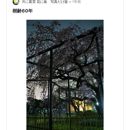
•
強くなるが、 これはこれで夜景に合うような気がするの
月に叢雲 花に嵐 写真だけ版
1年前
でわりと多用してい…
樹齢60年