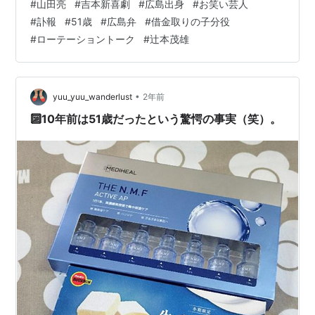
#
山田亮
#
吉本新喜劇
#
広島出身
#
お笑い芸人
#
訃報
#
51歳
#
広島弁
#
借金取りの子分役
#
ローテーショントーク
#
辻本茂雄
•
yuu_yuu_wanderlust
2年前
🔟10年前は51歳だったという驚愕の事実（笑）。