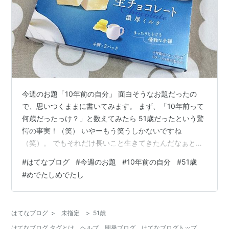
今週のお題「10年前の自分」 面白そうなお題だったの
で、思いつくままに書いてみます。 まず、「10年前って
何歳だったっけ？」と数えてみたら 51歳だったという驚
愕の事実！（笑） いやーもう笑うしかないですね
（笑）。 でもそれだけ長いこと生きてきたんだなぁと思
うと 感慨深いです。 で、そのころ何をしていたかと言う
#
はてなブログ
#
今週のお題
#
10年前の自分
#
51歳
と、 息子が高校生のときか……。 （だいたい息子の年齢
#
めでたしめでたし
を基準に思い出すことが多いですね） 息子が高校生活を
楽しんでいる様子を見ながら、 私もおだやかな気分だっ
たのではないかと。 （細かいことはあまり覚えていな
はてなブログ
>
未指定
>
51歳
い） で、私自身は何をやってたかな。 ・翻訳の勉強をし
はてなブログ タグとは
ヘルプ
開発ブログ
はてなブログトップ
始めた ・大学に籍を置いて…