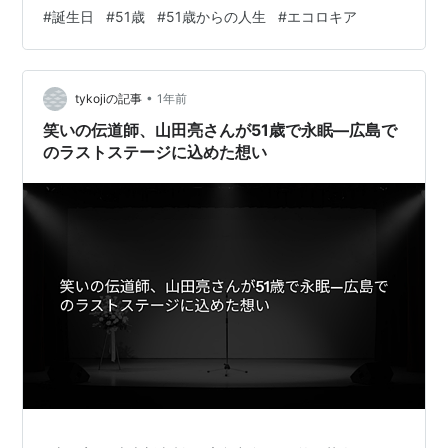
りの数字になってきましたが、心と身体はまだまだ前向
#
誕生日
#
51歳
#
51歳からの人生
#
エコロキア
きで元気いっぱいです。 「不便を楽しむ」というコンセ
プトとの出会い この「50歳の一年」は、僕にとって本当
に思い出深く、印象的な一年になりました。 まず大きな
•
出来事のひとつが、エコロキアのブランディングコンサ
tykojiの記事
1年前
ルタントを受けたことです。自分が立ち上げた会社を外
笑いの伝道師、山田亮さんが51歳で永眠—広島で
の視点から見直す機会となり…
のラストステージに込めた想い