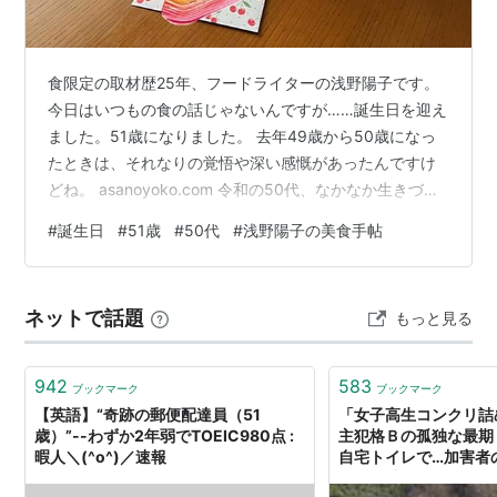
食限定の取材歴25年、フードライターの浅野陽子です。
今日はいつもの食の話じゃないんですが……誕生日を迎え
ました。51歳になりました。 去年49歳から50歳になっ
たときは、それなりの覚悟や深い感慨があったんですけ
どね。 asanoyoko.com 令和の50代、なかなか生きづら
くなりました(^^; 家族からのプレゼント。ちょっといい
#
誕生日
#
51歳
#
50代
#
浅野陽子の美食手帖
ワインとつまみ（今夜飲む）とコスメ。 50代も2年目に
なると「もういいよ、勝手にして！」（笑）みたいな、
かわいくない開き直りが自分の中に生まれます。 こうや
ネットで話題
もっと見る
ってどんどん図太くなっていくんだろうな。 しかし世の
中は「ルッキズム」や「アンチエイジング」がトレンド
というよ…
942
583
ブックマーク
ブックマーク
【英語】“奇跡の郵便配達員（51
「女子高生コンクリ詰
歳）”--わずか2年弱でTOEIC980点 :
主犯格Ｂの孤独な最期
暇人＼(^o^)／速報
自宅トイレで…加害者の
矯正や社会での処遇を考え