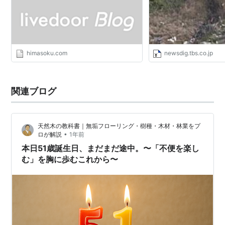
NEWS DIG
himasoku.com
newsdig.tbs.co.jp
関連ブログ
天然木の教科書｜無垢フローリング・樹種・木材・林業をプ
•
ロが解説
1年前
本日51歳誕生日、まだまだ途中。〜「不便を楽し
む」を胸に歩むこれから〜