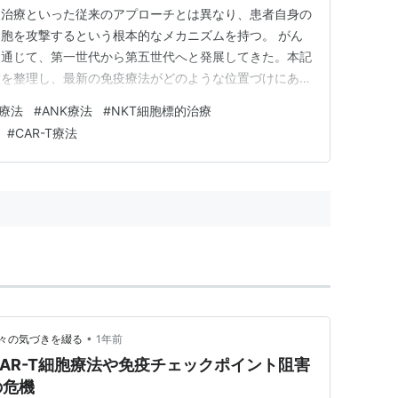
線治療といった従来のアプローチとは異なり、患者自身の
胞を攻撃するという根本的なメカニズムを持つ。 がん
を通じて、第一世代から第五世代へと発展してきた。本記
徴を整理し、最新の免疫療法がどのような位置づけにある
療法の世代別分類 第一世代：非特異的な免疫刺激療法 免
療法
#
ANK療法
#
NKT細胞標的治療
がん細胞への攻撃力を高めるアプローチ。がん細胞を特異
#
CAR-T療法
ステム全体を活性化す…
•
々の気づきを綴る
1年前
AR-T細胞療法や免疫チェックポイント阻害
の危機