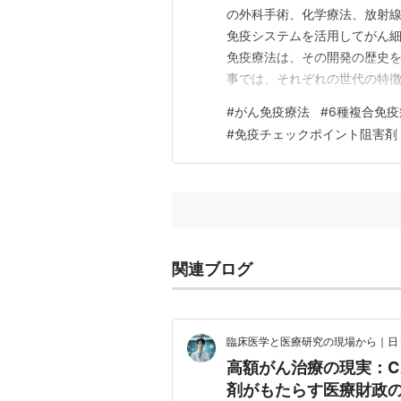
の外科手術、化学療法、放射
免疫システムを活用してがん細
免疫療法は、その開発の歴史
事では、それぞれの世代の特
のかを明確にする。 がん免疫
#
がん免疫療法
#
6種複合免疫
疫全体を活性化することで、
#
免疫チェックポイント阻害剤
的に狙うわけではなく、免疫シ
関連ブログ
臨床医学と医療研究の現場から｜日
高額がん治療の現実：C
剤がもたらす医療財政