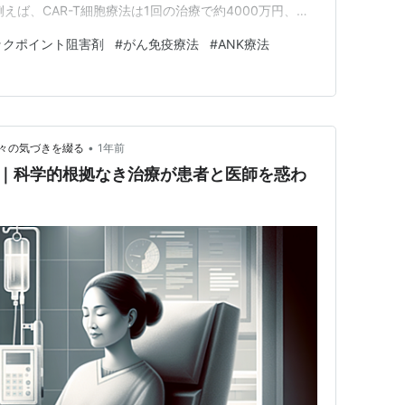
えば、CAR-T細胞療法は1回の治療で約4000万円、免
1000万～2000万円を超える費用がかかります。日本
ックポイント阻害剤
#
がん免疫療法
#
ANK療法
用され、高額療養費制度も運用ているため、最終的には国
仕組み…
•
々の気づきを綴る
1年前
態｜科学的根拠なき治療が患者と医師を惑わ