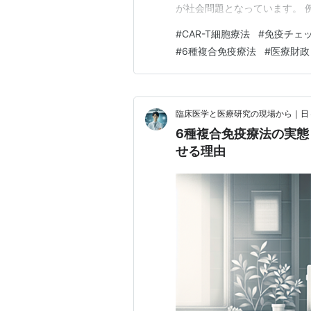
が社会問題となっています。 例
疫チェックポイント阻害剤は年間
#
CAR-T細胞療法
#
免疫チェ
ではこれらの治療がに保険適
#
6種複合免疫療法
#
医療財政
がほとんどのコストを負担する
臨床医学と医療研究の現場から｜日
6種複合免疫療法の実
せる理由