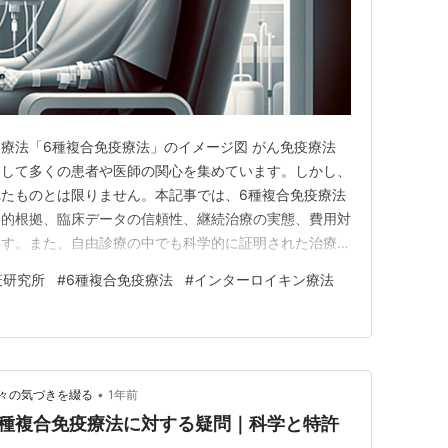
療法「6種複合免疫療法」のイメージ図 がん免疫療法
として多くの患者や医師の関心を集めています。しかし、
たものとは限りません。本記事では、6種複合免疫療法
学的根拠、臨床データの信頼性、継続治療の実態、費用対
ます。また、自由診療の中でも科学的に証明された治療法
信頼性の問題についても考察します。 6種複合免疫療法
疫研究所
#
6種複合免疫療法
#
インターロイキン療法
6種複合免疫療法は、患者自身の血液から6種類の免疫細胞
細胞、γδT細胞…
•
々の気づきを綴る
1年前
6種複合免疫療法に対する疑問｜科学と特許