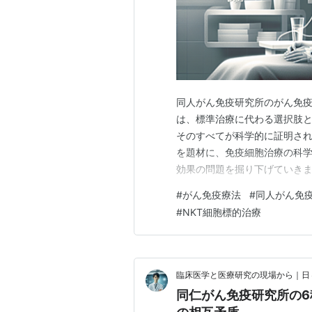
同人がん免疫研究所のがん免疫
は、標準治療に代わる選択肢
そのすべてが科学的に証明され
を題材に、免疫細胞治療の科
効果の問題を掘り下げていき
があること、ジャーナル査読の
#
がん免疫療法
#
同人がん免
とは？ 公式サイトでの説明 
#
NKT細胞標的治療
（キラーT細胞、NK細胞、NKT
臨床医学と医療研究の現場から｜日
同仁がん免疫研究所の