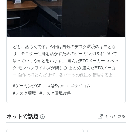
ども、あらんです。今回は自分のデスク環境のキモとな
り、モニター性能を活かすためのゲーミングPCについて
語っていこうかと思います。 選んだBTOメーカー スペッ
ク モンハンワイルズが楽しみ まとめ 選んだBTOメーカ
ー 自作はほとんどせず、各パーツの保証を管理するより
BTO会社にまとめて保証つけてもらう方が何かと楽かな
#
ゲーミングCPU
#
@Sycom
#
サイコム
と。今回買わせてもらったのは www.sycom.co.jp こちら
#
デスク環境
#
デスク環境改善
のサイコムさんです。そこそこに自分の思うカスタムも
出来て、パーツもそこそこ選べるし、電源などの「この
環境で最低限と動くかどうかの事前チェック」もパーツ
ネットで話題
もっと見る
選ぶ際に告知してくれるので詳しくない人でも失敗は少
ないです。後何…