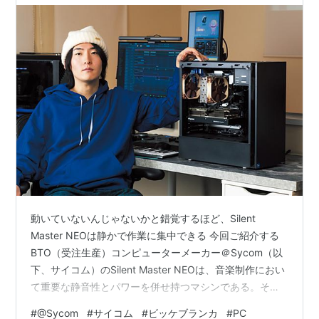
動いていないんじゃないかと錯覚するほど、Silent
Master NEOは静かで作業に集中できる 今回ご紹介する
BTO（受注生産）コンピューターメーカー＠Sycom（以
下、サイコム）のSilent Master NEOは、音楽制作におい
て重要な静音性とパワーを併せ持つマシンである。その
Silent Master NEOを普段から愛用しているというシンガ
#
@Sycom
#
サイコム
#
ビッケブランカ
#
PC