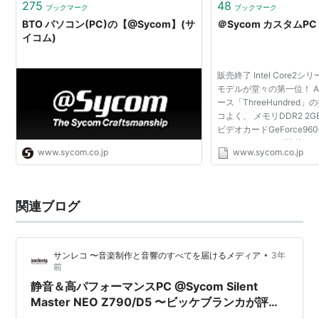
275
48
ブックマーク
ブックマーク
BTO パソコン(PC)の【@Sycom】(サ
＠Sycom カスタムPC
イコム)
販売終了 Intel Core
モデルが堂々の第一位！ A
ース「ThreeHundred
コよく、 メモリDDR2 2G
ビデオカードGeForce96
ーマルチドライブ搭載など
www.sycom.co.jp
www.sycom.co.jp
手頃価格で納得の高性能
ただけるチャンス！ 300..
関連ブログ
•
サンレコ 〜音楽制作と音響のすべてを届けるメディア
3年
前
静音＆高パフォーマンスPC @Sycom Silent
Master NEO Z790/D5 〜ビッケブランカが評価
する理由とは？