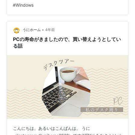
ーソングライター、ビッケブランカのスタジオを訪れ、
#
Windows
仕様や制作における優位性について聞いた。音楽制作だ
けでなく、映像制作やゲームもコンピューターで行うと
いう彼の言葉から、Silent Master NEOの静音性とパワー
の秘密をひも解いていこう。…
•
うにホーム
4年前
PCの寿命がきましたので、買い替えようとしてい
る話
こんにちは。あるいはこんばんは。 うに