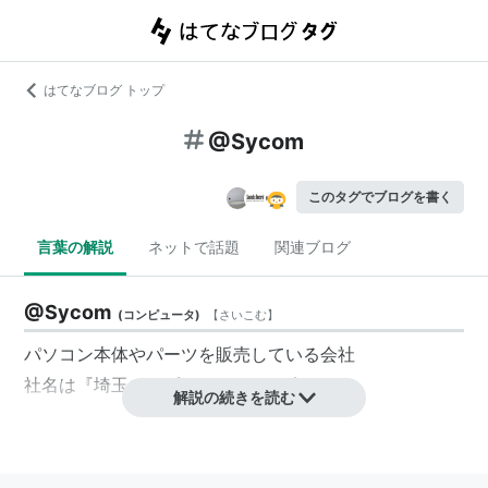
はてなブログ トップ
@Sycom
このタグでブログを書く
言葉の解説
ネットで話題
関連ブログ
@Sycom
(
コンピュータ
)
【
さいこむ
】
パソコン本体やパーツを販売している会社
社名は『埼玉コンピューター』の略らしい
解説の続きを読む