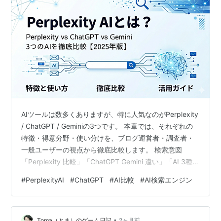
AIツールは数多くありますが、特に人気なのがPerplexity
/ ChatGPT / Geminiの3つです。 本章では、それぞれの
特徴・得意分野・使い分けを、ブログ運営者・調査者・
一般ユーザーの視点から徹底比較します。 検索意図
「Perplexity 比較」「ChatGPT Gemini 違い」「AI 3種
比較」に完全一致する構成です。 この記事でわかること
#
PerplexityAI
#
ChatGPT
#
AI比較
#
AI検索エンジン
Perplexity / ChatGPT / Gemini の特徴 3つのAIの得意・
苦手分野 文章生成・調査・要約の比較 ブログ運営での使
い分け 3つのAIの比較表（総合まとめ） この記事でわか
•
ること 1. 3つのAIの特徴をざ…
Toma（とま）のゲーム日記
2ヶ月前