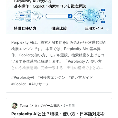
Perplexity AIは、検索とAI要約を組み合わせた次世代型AI
検索エンジンです。 本章では、Perplexity AIの基本操
作、Copilotの使い方、モデル選択、検索精度を上げるコ
ツまでを体系的に解説します。 「Perplexity AI 使い方」
という検索意図に完全一致する、王道の構成でまとめて
います。 この記事でわかること Perplexity AIの基本画面
#
PerplexityAI
#
AI検索エンジン
#
使い方ガイド
（UI）の見方 通常検索の使い方 Copilotの使い方と活用
#
Copilot
#
AIリサーチ
例 モデル選択（GPT-4o / Claude 3.5 / Perplexity）の違
い 検索精度を上げるコツ ブログ運営での実践的な使い方
この記事でわかるこ…
•
Toma（とま）のゲーム日記
2ヶ月前
Perplexity AIとは？特徴・使い方・日本語対応を