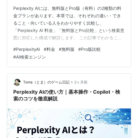
Perplexity AIには、無料版とPro版（有料）の2種類の料
金プランがあります。本章では、それぞれの違い・でき
ること・向いている人をわかりやすく比較し、
「Perplexity AI 料金」「無料版とPro比較」という検索意
図に対応した構成で解説します。 この記事でわかること
Perplexity AIの料金体系（無料版 / Pro版） 無料版ででき
#
PerplexityAI
#
料金
#
無料版
#
Pro版比較
ること・制限 Pro版でできること・メリット 無料版とPro
#
AI検索エンジン
版の違いを比較表で整理 どちらを選ぶべきか（用途別の
おすすめ） この記事でわかること 1. Perplexity AIの料金
体系｜無料版とPro版の2種類 2. 無料版でできること｜…
•
Toma（とま）のゲーム日記
2ヶ月前
Perplexity AIの使い方｜基本操作・Copilot・検
索のコツを徹底解説