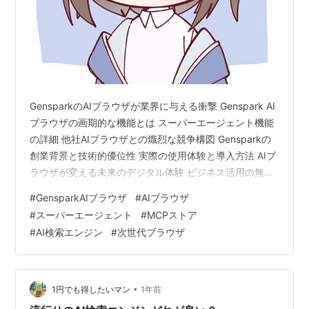
GensparkのAIブラウザが業界に与える衝撃 Genspark AI
ブラウザの画期的な機能とは スーパーエージェント機能
の詳細 他社AIブラウザとの熾烈な競争構図 Gensparkの
創業背景と技術的優位性 実際の使用体験と導入方法 AIブ
ラウザが変える未来のデジタル体験 ビジネス活用の無限
の可能性 セキュリティとプライバシーへの配慮 まとめ：
#
GensparkAIブラウザ
#
AIブラウザ
「ジェネる」時代の新たな可能性
#
スーパーエージェント
#
MCPストア
#
AI検索エンジン
#
次世代ブラウザ
•
1円でも得したいマン
1年前