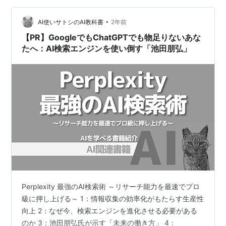
が、この方のお勧めは「Genspark」と言うことだったの
•
で、最新情報を調べてみました。現状の「Genspark」は
AI使いサトシのAI教科書
2年前
無料プラン（Free）と有料プラン（Plus（月額2…
【PR】GoogleでもChatGPTでも物足りないあな
たへ：AI検索エンジンを使い倒す「池田朋弘」
Perplexity 最強のAI検索術 ～リサーチ能力を最速でプロ
級に押し上げる～ 1：情報収集の効率化がもたらす生産性
向上 2：なぜ今、検索エンジンを進化させる必要がある
のか 3：池田朋弘氏が示す「未来の働き方」 4：