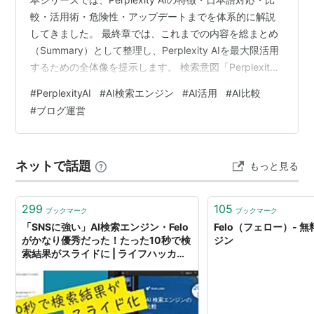
較・活用術・危険性・アップデートまでを体系的に解説
してきました。 最終章では、これまでの内容を総まとめ
（Summary）として整理し、Perplexity AIを最大限活用
するための全体像を提示します。 検索意図「Perplexity
AI まとめ」「特徴」「使い方 総括」に完全一致する構成
#
PerplexityAI
#
AI検索エンジン
#
AI活用
#
AI比較
です。 この記事でわかること Perplexity AIの特徴と全体
#
ブログ運営
像 強み・弱点の総まとめ ChatGPT・Geminiとの違い ブ
ログ運営・SEOでの最適な使い方 危険性・注意点の総括
2024〜2025年のアップデートまとめ この記事でわ…
ネットで話題
もっと見る
299
105
ブックマーク
ブックマーク
「SNSに強い」AI検索エンジン・Felo
Felo（フェロー）- 
がかなり優秀だった！たった10秒で検
ジン
索結果がスライドに | ライフハッカ
ー・ジャパン