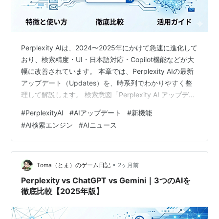
Perplexity AIは、2024〜2025年にかけて急速に進化して
おり、検索精度・UI・日本語対応・Copilot機能などが大
幅に改善されています。 本章では、Perplexity AIの最新
アップデート（Updates）を、時系列でわかりやすく整
理して解説します。 検索意図「Perplexity AI アップデー
ト」「新機能」「更新情報」に完全一致する構成です。
#
PerplexityAI
#
AIアップデート
#
新機能
この記事でわかること Perplexity AIの最新アップデート
#
AI検索エンジン
#
AIニュース
内容 検索精度・UI・日本語対応の改善点 Copilot機能の
進化 Proプランの新機能 AIモデルの更新（GPT・Claude
など） ブログ運営・SEOへの影…
•
Toma（とま）のゲーム日記
2ヶ月前
Perplexity vs ChatGPT vs Gemini｜3つのAIを
徹底比較【2025年版】