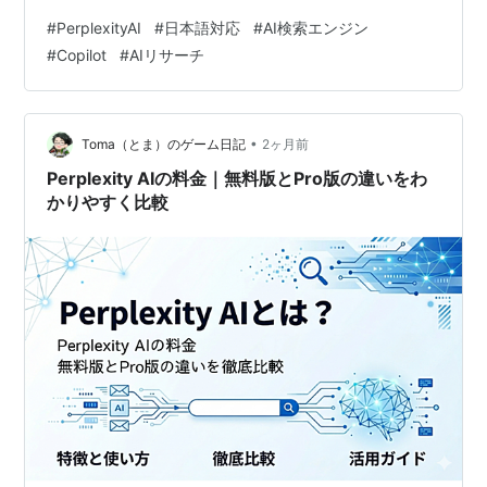
す。 この記事でわかること Perplexity AIは日本語に対応
#
PerplexityAI
#
日本語対応
#
AI検索エンジン
しているのか 日本語での検索精度はどれくらいか 日本語
#
Copilot
#
AIリサーチ
での得意・苦手分野 日本語で使う際の注意点 日本語での
おすすめ活用方法 この記事でわかること 1. Perplexity AI
は日本語に対応している？ 日本語…
•
Toma（とま）のゲーム日記
2ヶ月前
Perplexity AIの料金｜無料版とPro版の違いをわ
かりやすく比較