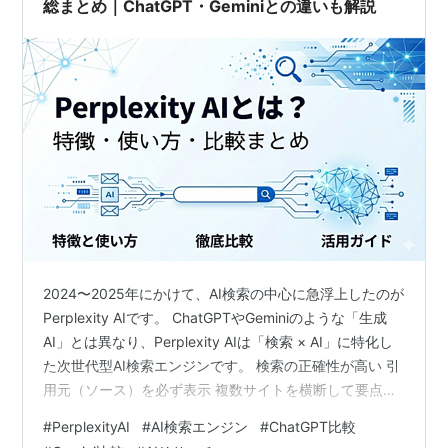
総まとめ｜ChatGPT・Geminiとの違いも解説
2024〜2025年にかけて、AI検索の中心に急浮上したのが
Perplexity AIです。 ChatGPTやGeminiのような「生成
AI」とは異なり、Perplexity AIは「検索 × AI」に特化し
た次世代型AI検索エンジンです。 検索の正確性が高い 引
用元（ソース）を必ず表示 複数サイトを横断して要点を
要約 調査・リサーチに強い 日本語対応も急速に改善中
#
PerplexityAI
#
AI検索エンジン
#
ChatGPT比較
特に、ブログ運営・調査・SEO分析を行う人にとって、