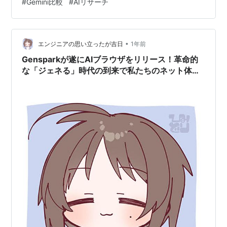
#
Gemini比較
#
AIリサーチ
Perplexity AIは作業効率を劇的に上げる「調査専用AI」
と言えます。 この記事でわかること Perplexity AIとは何
か（概要） ChatGPT・Geminiとの…
•
エンジニアの思い立ったが吉日
1年前
Gensparkが遂にAIブラウザをリリース！革命的
な「ジェネる」時代の到来で私たちのネット体験
が激変する理由