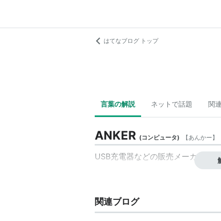
はてなブログ トップ
言葉の解説
ネットで話題
関
ANKER
(
コンピュータ
)
【
あんかー
】
USB充電器などの販売メーカー。
関連ブログ