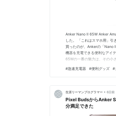
Anker Nano II 65W A
した。 「これはスマホ用」引
買ったのが、Ankerの「Nan
機器を充電できる便利なアイテム。
65Wの一番の魅力は、その小
イメージがありました。 でも
#
急速充電器
#
便利グッズ
#
になりにくく、旅行や出張にも
•
生涯リーマンプログラマー
6日前
Pixel BudsからAnke
分満足できた