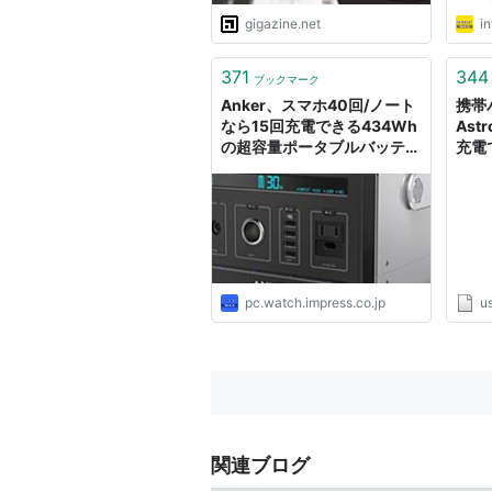
gigazine.net
in
371
344
ブックマーク
Anker、スマホ40回/ノート
携帯
なら15回充電できる434Wh
Ast
の超容量ポータブルバッテリ
充電
～シガーソケット/コンセン
ト/USB出力を装備
pc.watch.impress.co.jp
u
関連ブログ