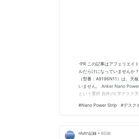
-PR この記事はアフェリエイ
ルだらけになっていませんか？ Anker
（型番：A9196N11）は、
いません。 Anker Nano Powe
という選択 自作のL字デスク天
のコンビレンチで一本ずつ締
#
Nano Power Strip
#
デスク
ら、金属と金属を噛み合わせて
•
nfufの記録
6日前