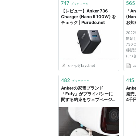
747
565
ブックマーク
【レビュー】Anker 736
「Ank
Charger (Nano II 100W) を
(Na
チェック | Purudo.net
お知
ン
202
開始し
736 C
(製品型
につき
xn--p9j1ayd.net
c
482
415
ブックマーク
Ankerの家電ブランド
An
「Eufy」がプライバシーに
発売
関する約束をウェブページか
4千
らこっそり削除、勝手に監視
も 
カメラ映像をアップロードし
NA
ていた問題発覚の直後