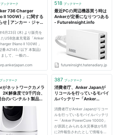
518
ブックマーク
ブックマーク
er 736 Charger
最近PCの周辺機器買う時は
no II 100W) 」に関する
Ankerが定番になりつつある
らせ | アンカー・ジャパ
- FutureInsight.info
2年6月23日 (木) より販売を
たUSB急速充電器「Anker
harger (Nano II 100W) 」
番:A2145 / 以下 本製品)
まして、一般の...
orp.ankerjapan.com
futureinsight.hatenadiary.jp
387
ブックマーク
ブックマーク
kerがネットワークカメラ
消費者庁、Anker Japanが
、2K解像度で3千円台、
リコールを行っているモバイ
円台のパンチルト製品
ルバッテリー「Anker
AIで動体を自動追尾、
PowerCore 10000」が原
消費者庁がAnker Japanがリコー
Sへの保存にも対応
因とみられる火災事故が5月
ルを行っているモバイルバッテリ
に2件報告されたとして情報
ー「Anker PowerCore 10000」
を公開。
が原因とみられる火災事故が5月
に2件報告されたとして情報を公