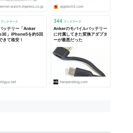
開しています。詳細は以下から。
ternet.watch.impress.co.jp
applech2.com
消費者庁は日本時間2026年07月
03日、消費生活用製品安全法第
35条第1項の規定に基づき報告の
344
ブックマーク
ブックマーク
あった重大製品事故に関し、屋外
バッテリー「Anker
Ankerのモバイルバッテリー
式ガス...
ro3E」iPhone5を約5回
に付属してきた変換アダプタ
できて格安！
ーが最悪だった
shigyu.net
hanpenblog.com