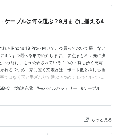
の充電器・ケーブルは何を選ぶ？9月までに揃える4
るiPhone 18 Proへ向けて、今買っておいて損しない
に3つずつ選べる形で紹介します。 要点まとめ：先に決
Wという線は、もう公表されている 1つめ：持ち歩く充電
かれる 2つめ：家に置く充電器は、ポート数と挿し心地
数字ではなく形と手ざわりで選ぶ 4つめ：モバイルバッテ
4つを、選び方の軸で見比べる ひとこと：数字の大きさよ
SB-C
#
急速充電
#
モバイルバッテリー
#
ケーブル
とめ：9月まで待つ必要があるのは磁石のほうだけ どう
もっと見る