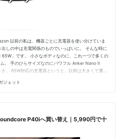
nker Amazon 以前の私は、機器ごとに充電器を使い分けていま
き出しの中は充電関係のものでいっぱいに。 そんな時に
o II 65W」です。 小さなボディなのに、これ一つで多くの
 手のひらサイズなのにパワフル Anker Nano II
ささ。 65W対応の充電器というと、以前は大きくて重い
、この商品はコンパクトサイズ。 バッグに入れても邪魔
ガジェット
持って行きます。 ノートパソコンまで対…
r Soundcore P40iへ買い替え｜5,990円で十