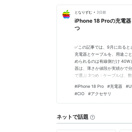
•
となりずむ
3日前
iPhone 18 Pro
つ
✅この記事では、9月に出るとされ
充電器とケーブルを、用途ごと
められるのは有線側だけ 40
器は、薄さか値段か実績かで分
で選ぶ 3つめ：ケーブルは、
リーに、40Wを期待しない 
#
iPhone 18 Pro
#
充電器
#
U
り、続く速さのほうが誠実 ま
#
CIO
#
アクセサリ
も、となりです。 新し…
ネットで話題