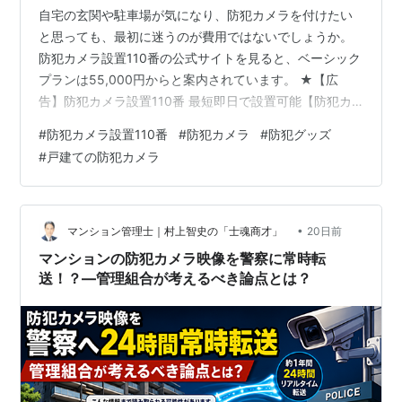
自宅の玄関や駐車場が気になり、防犯カメラを付けたい
と思っても、最初に迷うのが費用ではないでしょうか。
防犯カメラ設置110番の公式サイトを見ると、ベーシック
プランは55,000円からと案内されています。 ★【広
告】防犯カメラ設置110番 最短即日で設置可能【防犯カ
メラ設置110番】 カメラ本体と工事をまとめて頼めるな
#
防犯カメラ設置110番
#
防犯カメラ
#
防犯グッズ
ら手頃に感じる一方で、追加料金が重なって高くならな
#
戸建ての防犯カメラ
いか不安になるところですね。 戸建ての屋外へ設置する
場合は、取り付ける高さ、配線の長さ、電源の有無、録
画方法などによって必要な作業が変わります。 そのた
め、55,000円という数字だけで高いか安いかを決めるの
•
マンション管理士｜村上智史の「士魂商才」
20日前
は少し早いでしょう。 大…
マンションの防犯カメラ映像を警察に常時転
送！？―管理組合が考えるべき論点とは？