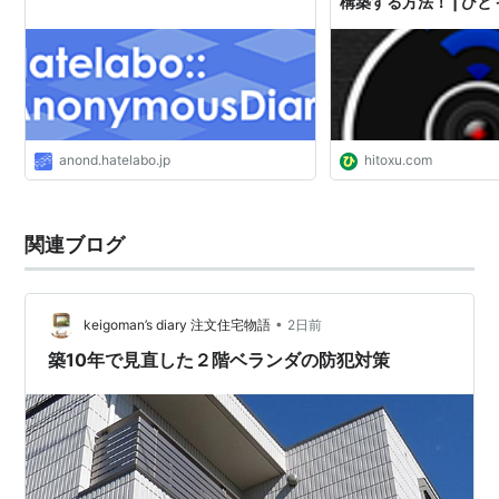
構築する方法！ | ひ
anond.hatelabo.jp
hitoxu.com
関連ブログ
•
keigoman’s diary 注文住宅物語
2日前
築10年で見直した２階ベランダの防犯対策