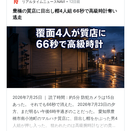
•
た。 深夜、人目の少ない路上で、なぜこんなに早く運転
リアルタイムニュースNAVI
12日前
手が分かったのか。 この記事でわかること 現場は薬院駅
豊橋の質店に目出し帽4人組 66秒で高級時計奪い
南2…
逃走
2026年7月25日 ｜ 読了時間：約5分 防犯カメラは15台
あった。 それでも66秒で消えた。 2026年7月23日の夕
方、まだ明るい午後6時半過ぎのことだった。 愛知県豊
橋市南小池町のマルハナ質店に、目出し帽をかぶった男4
人組が押し入った。 狙われたのは高級腕時計などの貴金