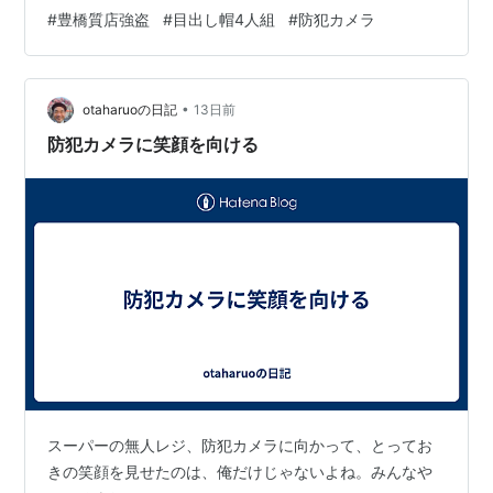
属だ。 男たちは車で逃走し、7月25日の時点でまだ捕ま
#
豊橋質店強盗
#
目出し帽4人組
#
防犯カメラ
っていない。 探しているのは「どこで、誰がやって、今
どうなっているのか」だろう。 その答えを先に置いてお
く。 現場は幹線道路沿いの質店、犯人は黒ずくめの4人
•
組、そして逃走はいまも続いている。 この記事でわかる
otaharuoの日記
13日前
こと 逃走中の目出し帽4人組 豊橋の質店を直撃 わずか66
防犯カメラに笑顔を向ける
秒…
スーパーの無人レジ、防犯カメラに向かって、とってお
きの笑顔を見せたのは、俺だけじゃないよね。みんなや