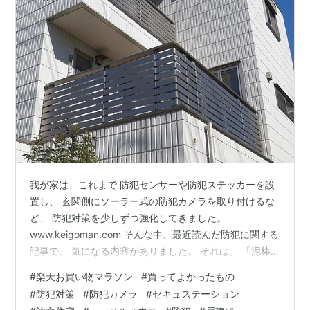
我が家は、これまで 防犯センサーや防犯ステッカーを設
置し、 玄関側にソーラー式の防犯カメラを取り付けるな
ど、 防犯対策を少しずつ強化してきました。
www.keigoman.com そんな中、最近読んだ防犯に関する
記事で、 気になる内容がありました。 それは、 「泥棒
は１階だけでなく、 ２階から侵入するケースもある」 と
#
楽天お買い物マラソン
#
買ってよかったもの
いうことです。 「２階なら大丈夫」と思いがちですが、
#
防犯対策
#
防犯カメラ
#
セキュステーション
実際には道を歩いている人の視線はあまり上には向か