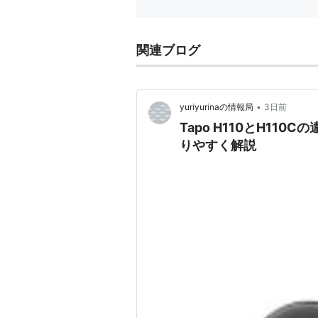
存...
関連ブログ
•
yuriyurinaの情報局
3日前
Tapo H110とH1
りやすく解説