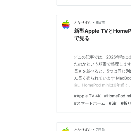
•
となりずむ
6日前
新型Apple TVとHom
で見る
✅この記事では、2026年秋に
たのかという順番で整理します
長さを並べると、5つは同じ列に見え
ん長く売られています MacBoo
台。HomePod miniは6年近
説明がつくのは3つだけです 
#
Apple TV 4K
#
HomePod mi
応：待った人と、待っていない
#
スマートホーム
#
Siri
#
折り
•
となりずむ
7日前