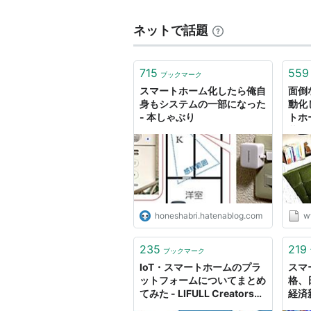
ネットで話題
715
559
ブックマーク
スマートホーム化したら俺自
面倒
身もシステムの一部になった
動化
- 本しゃぶり
トホ
暮ら
らし
なの
honeshabri.hatenablog.com
w
235
219
ブックマーク
IoT・スマートホームのプラ
スマ
ットフォームについてまとめ
格、
てみた - LIFULL Creators
経済
Blog