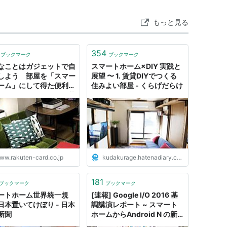
もっと見る
354
ブックマーク
ブックマーク
なことはガジェットで自
スマートホーム×DIY 実践と
しよう 部屋を「スマー
展望 〜 1. 賃貸DIYでつくる
ーム」にして得た便利な
住みよい部屋 - くらげだらけ
し｜みんなでつくる！暮
のマネーメディア みん
マネ活
ww.rakuten-card.co.jp
kudakurage.hatenadiary.com
181
ブックマーク
ブックマーク
ートホーム世界統一規
[速報] Google I/O 2016 基
日本置いてけぼり - 日本
調講演レポート ~ スマート
新聞
ホームからAndroid N の新
機能まで！Google が発信す