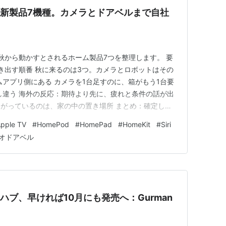
ーム新製品7機種。カメラとドアベルまで自社
の秋から動かすとされるホーム製品7つを整理します。 要
き出す順番 秋に来るのは3つ。カメラとロボットはその
ムアプリ側にある カメラを1台足すのに、箱がもう1台要
し違う 海外の反応：期待より先に、疲れと条件の話が出
欲しがっているのは、家の中の置き場所 まとめ：確定して
れから どうも、となりです。 初代Apple TVが発表された
pple TV
#
HomePod
#
HomePad
#
HomeKit
#
Siri
した。当時のスティーブ・ジョブズ（Steve Jobs）氏
オドアベル
ムハブ、早ければ10月にも発売へ：Gurman