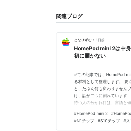
関連ブログ
•
となりずむ
1日前
HomePod mini 
初に届かない
✅この記事では、HomePod 
る材料として整理します。 要
と、たぶん何も変わりません 
け、話が二つに割れています 
待つ人の分かれ目は、言語と値
ひとこと：日本語がいつ来るか
#
HomePod mini 2
#
HomePod
取り替え。ただし日本の時計は少し
#
N1チップ
#
S10チップ
#
ス
て、そろそろ次が来るよね…