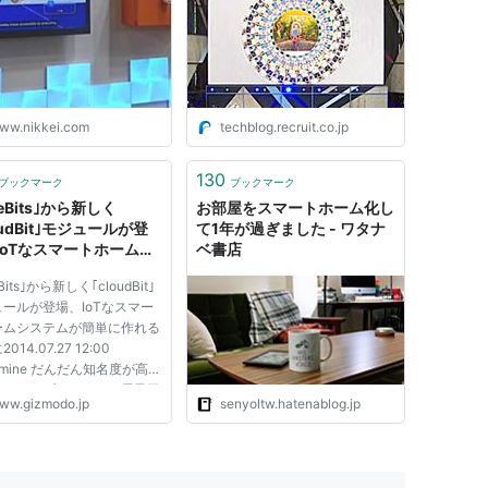
る10の発表 | Recruit Tech
Blog
ww.nikkei.com
techblog.recruit.co.jp
130
ブックマーク
ブックマーク
tleBits｣から新しく
お部屋をスマートホーム化し
oudBit｣モジュールが登
て1年が過ぎました - ワタナ
IoTなスマートホームシ
ベ書店
ムが簡単に作れるように
leBits｣から新しく｢cloudBit｣
ールが登場、IoTなスマー
ームシステムが簡単に作れる
014.07.27 12:00
umine だんだん知名度が高ま
きたオープンソースの電子工
ww.gizmodo.jp
senyoltw.hatenablog.jp
ェットlittleBitsから、あら
モノにインターネット接続で
cloudBitというモジュール
場します。これを使えば、既