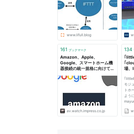
www.lifull.blog
w
161
134
ブックマーク
Amazon、Apple、
｢lit
Google、スマートホーム機
｢cl
器接続の統一規格に向けて提
場、
携
ステ
｢litt
モジュ
トホ
ように2
may
って
av.watch.impress.co.jp
w
作ガジ
ゆる
きる｢
が登