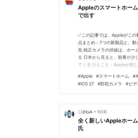
Appleのスマートホ
で出す
✅この記事では、Appleがこ
点まとめ：7つの新製品と、動
先 純正カメラの伏線は、ホー
る 日本から見ると、順番が少
てくる ひとこと：Appleが
いるのはSiriだけで、7つはこ
#
Apple
#
スマートホーム
#
A
のは、初代iPhoneと同じ日で
#
iOS 27
#
防犯カメラ
#
ビデ
は、そ…
•
こぼねみ
9日前
全く新しいAppleホー
氏