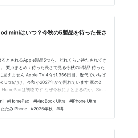
ePod miniはいつ？今秋の5製品を待った長さ
出るとされるApple製品5つを、どれくらい待たされてき
。 要点まとめ：待った長さで見る今秋の5製品 待った
ません Apple TV 4Kは1,366日目。歴代でいちば
k Ultraだけ、今秋か2027年かで割れています 家の2
く、HomePadは初物です なぜ今秋にまとまるのか。Siriで
日本で待っている人には、いくらの話になるか 海外の反
ni
#
HomePad
#
MacBook Ultra
#
iPhone Ultra
人の温度差 ひとこと：毎年更新が来るか…
たたみiPhone
#
2026年秋
#
噂