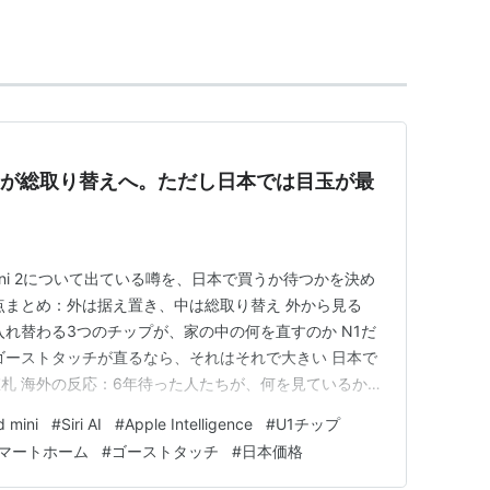
2は中身が総取り替えへ。ただし日本では目玉が最
mini 2について出ている噂を、日本で買うか待つかを決め
点まとめ：外は据え置き、中は総取り替え 外から見る
入れ替わる3つのチップが、家の中の何を直すのか N1だ
ゴーストタッチが直るなら、それはそれで大きい 日本で
札 海外の反応：6年待った人たちが、何を見ているか
は、機能ではなく前提の話 まとめ：外は同じ、中は総
 mini
#
Siri AI
#
Apple Intelligence
#
U1チップ
遅れる どうも、となりです。 HomePod miniっ
マートホーム
#
ゴーストタッチ
#
日本価格