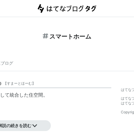
スマートホーム
連ブログ
)
【
すまーとほーむ
】
はてな
して統合した住空間。
はてな
はてな
Copyrig
解説の続きを読む