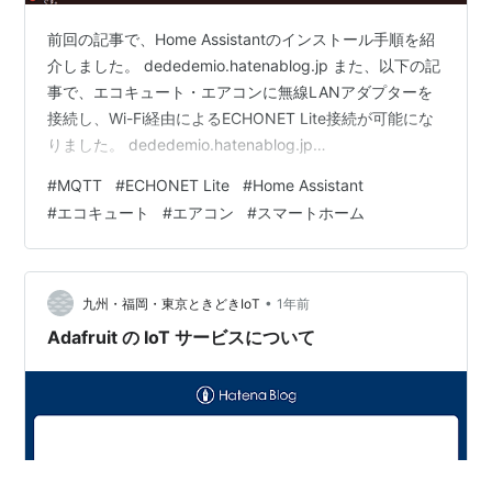
前回の記事で、Home Assistantのインストール手順を紹
介しました。 dededemio.hatenablog.jp また、以下の記
事で、エコキュート・エアコンに無線LANアダプターを
接続し、Wi-Fi経由によるECHONET Lite接続が可能にな
りました。 dededemio.hatenablog.jp
dededemio.hatenablog.jp 今回は、Home Assistantへ
#
MQTT
#
ECHONET Lite
#
Home Assistant
ECHONET Lite対応機器を接続し、表示・操作する方法を
#
エコキュート
#
エアコン
#
スマートホーム
紹介します。 ECHONET Lite対応機器の接続方法
ECHONETLite機器をHome Assistantへ接続するには、
EC…
•
九州・福岡・東京ときどきIoT
1年前
Adafruit の IoT サービスについて