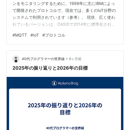
ンをモニタリングするために、1999年に主にIBMによっ
て開発されたプロトコルで、現在では、多くのIoT分野の
システムで利用されています（参考）。 現状、広く使わ
れているバージョンは、OASISで2014年に標準化された
v3.1.1ですが、2019年にMQTT Version 5が標準化されて
#
MQTT
#
IoT
#
プロトコル
います。 MQTT Version 5に関しては、多くのブログ等で
情報が発信されており、前述でリンクしたVersion 5の仕
様にも、Appendix C.で3.1.1からの差分の整理が書かれて
•
います。 そのため、今さら新機能などの概要紹介はしま
40代プログラマーの世界線
8ヶ月前
せんが、…
2025年の振り返りと2026年の目標