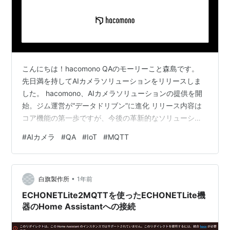
こんにちは！hacomono QAのモーリーこと森島です。
先日満を持してAIカメラソリューションをリリースしま
した。 hacomono、AIカメラソリューションの提供を開
始。ジム運営が“データドリブン”に進化 リリース内容は
コア機能の第一歩ですが、今後の革新的なソリューショ
ンになることを確信しているので、みなさまにお届けで
#
AIカメラ
#
QA
#
IoT
#
MQTT
きる形となり感無量です。 しかし、その道のりは紆余曲
折、プロジェクトメンバーの努力やさまざまな苦労があ
りました。 今回はAIカメラの主機能をご紹介しながら、
•
どんな工夫を行なってきたのか舞台裏を担当したQAエン
白旗製作所
1年前
ジニアの目線でお送りしようと思います。 AIカメラ概要
ECHONETLite2MQTTを使ったECHONETLite機
プレスリリ…
器のHome Assistantへの接続