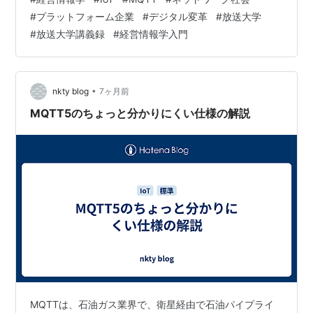
何が生じるのか、次の250年で何が生じるのかを考えた
#
プラットフォーム企業
#
デジタル変革
#
放送大学
いと思います。 インターネット革命で生じたグローバル
#
放送大学講義録
#
経営情報学入門
の大変動は、機能的な資源の配分だけではなくて、私た
ちの世界の意味的な相互作用も、その根底から変化させ
ました。その変化はまだ途上です。我々の社会は激しい
変化にさらされています。この我々の社会そのものの、
•
nkty blog
7ヶ月前
社会技…
MQTT5のちょっと分かりにくい仕様の解説
MQTTは、石油ガス業界で、衛星経由で石油パイプライ