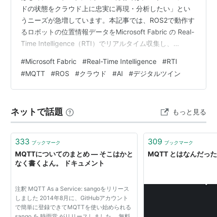
ドの状態をクラウド上に忠実に再現・分析したい」とい
うニーズが急増しています。本記事では、ROS2で動作す
るロボットの位置情報データをMicrosoft Fabric の Real-
Time Intelligence（RTI）でリアルタイム収集し、
OneLake に長期保存したうえで、Real-Time Dashboard
#
Microsoft Fabric
#
Real-Time Intelligence
#
RTI
によってリアルタイム可視化を行う「クラウド連携デジ
#
MQTT
#
ROS
#
クラウド
#
AI
#
デジタルツイン
タルツイン」の構築手順を初心者向けに解説します。 本
記事のアジェンダ 本記事では以下の流れで解説します。
システム全体像の確認 — アーキテクチャの把握 ステッ
ネットで話題
もっと見る
プ1：Fa…
333
309
ブックマーク
ブックマーク
MQTTについてのまとめ — そこはかと
MQTT とはなんだっ
なく書くよん。 ドキュメント
注釈 MQTT As a Service: sangoをリリース
しました 2014年8月に、GitHubアカウント
で簡単に登録できてMQTTを使い始められる
sango を 時雨堂 がリリースしました。 無料