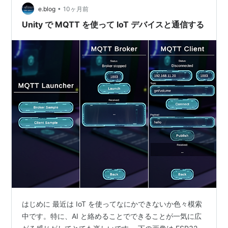
トに会議中かどうかを部屋の外へ伝えるために、画面を
•
e.blog
10ヶ月前
持った何らかの電子デバ…
Unity で MQTT を使って IoT デバイスと通信する
はじめに 最近は IoT を使ってなにかできないか色々模索
中です。特に、AI と絡めることでできることが一気に広