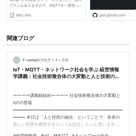
プランもありますので、MQTTを一度使って
みたいという方はsangoを使うことをお勧め
tdoc.info
gist.github.com
します。 最近voluntasさんが 活動 してお
り、にわかにMQTT関連が...
関連ブログ
•
F-nameのブログ
4ヶ月前
IoT・MQTT・ネットワーク社会を学ぶ 経営情報
学講義：社会技術複合体の大変動と人と技術の融
合 #放送大学講義録（経営情報学入門第14回その
1)
ーーーー講義録始めーーーー 社会技術複合体の大変動と
IoTの登場
════════════════════════════════════
════ 本日は「人と技術の融合」ということで、未来の
新しい現実を構想するというお話をしたいと思います。
今回は次の四半世紀で何が生じうるのか、次の半世紀で
#
経営情報学
#
IoT
#
MQTT
#
ネットワーク社会