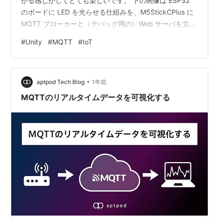
がる感じがしてとても楽しいです。 下の画像は ESP32
のボードに LED を光らせる仕組みを、M5StickCPlus に
MQTT ブローカーと（デバッグ用の）Web サーバを立ち
上げて、ブラウザからメッセージを飛ばすと LED が光
#
Unity
#
MQTT
#
IoT
る、というデモの様子です。（本当は赤外線を飛ばす予
定。ただ分かりづらいので動画では普通の LED に差し替
えましたｗ） 最近、遅ればせながらIoTで色々模索中。AI
•
と絡めることでできることが一気に拡大する。あとシン
aptpod Tech Blog
1年前
プルに新しいことやるのが楽しいｗ#…
MQTTのリアルタイムデータを可視化する