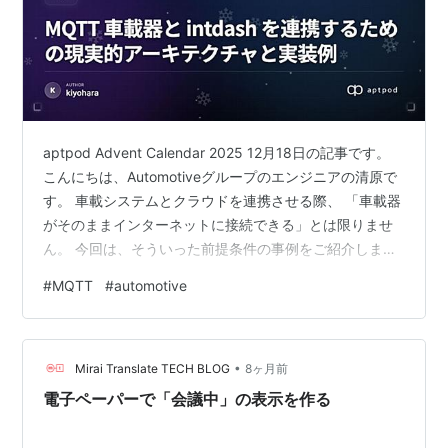
aptpod Advent Calendar 2025 12月18日の記事です。
こんにちは、Automotiveグループのエンジニアの清原で
す。 車載システムとクラウドを連携させる際、 「車載器
がそのままインターネットに接続できる」とは限りませ
ん。 今回は、そういった前提条件の事例をご紹介しま
す。 今回の事例では、 車両上で動作する既存システムの
#
MQTT
#
automotive
車載器 WAN 上で稼働する intdash の間で、車両内の各
種状態や制御情報を双方向にやり取りする必要がありま
した。 しかし対象となる車載器は、以下のような制約を
•
持つ既存システムでした。 MQTT による通信機能のみを
Mirai Translate TECH BLOG
8ヶ月前
備えている 車両内の閉塞網…
電子ペーパーで「会議中」の表示を作る