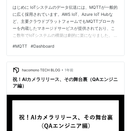
はじめに IoTシステムのデータ伝送には、MQTTが一般的
に広く採用されています。AWS IoT、Azure IoT Hubな
ど、主要クラウドプラットフォームでもMQTTブローカ
ーを内蔵したマネージドサービスが提供されており、こ
こ数年でIoTシステムの構築は劇的に楽になりました。 し
かしながら、MQTTで伝送したリアルタイムデータを実
#
MQTT
#
Dashboard
際に活用するための 可視化や分析ツール に関しては、現
在も様々なサービスが登場し発展の途上にあります。
MQTTデータ可視化ツールの現状と課題 代表的なMQTT
•
データの可視化ツールとして、以下のようなものが挙げ
hacomono TECH BLOG
1年前
られます。 MQTT Explorer Node-RE…
祝！AIカメラリリース、その舞台裏（QAエンジニ
ア編）