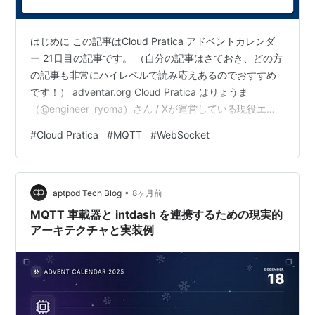
はじめに この記事はCloud Pratica アドベントカレンダ
ー 21日目の記事です。 （自分の記事はさておき、どの方
の記事も非常にハイレベルで読み応えあるのでおすすめ
です！） adventar.org Cloud Pratica はりょうま
（@engineer_ryoma）さん / Xが運営している現役エン
ジニア向けテックリード養成スクールで、受講生全員が
#
Cloud Pratica
#
MQTT
#
WebSocket
仕事をしながら学習に励んでいます。 （詳しいカリキュ
ラムは以下より確認できます。あまりの膨大さに白目む
くと思います） esa-pages.io ※本記事は Cloud Pratica
•
のアドベントカレンダー記事ですが、今の部署が社内ア
aptpod Tech Blog
8ヶ月前
プ…
MQTT 車載器と intdash を連携するための現実的
アーキテクチャと実装例