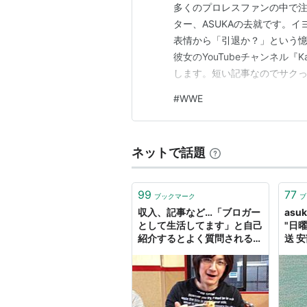
多くのプロレスファンの中で注
ター、ASUKAの去就です。
表情から「引退か？」という憶
彼女のYouTubeチャンネル『
します。短い記事なのでサクっと
WWEをやめへんで ASUKAは
#
WWE
は… WWEから去りません 今
ら離れ…
ネットで話題
99
77
ブックマーク
ブ
収入、記事など…「ブロガー
asuka
として生活してます」と自己
"日曜
紹介するとよく質問されるベ
送 
スト5とその回答
して
（@asuka_xp 編） : め〜ん
あそ
ずスタジオ
これ
少生
ころ