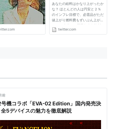
あなたの給料はかなり上がったか
た。一番驚いたのは医療
な？ ほとんどの人は円安と２％
。例えば日本の歯科医療
のインフレ目標で、必需品がただ
０年以上前の医療しか保
値上がり燃料費もずいぶん上がっ
用が無く自由診療が多く
たね。 来月から国民年金保険料
ビニより歯医者が多く、
itter.com
twitter.com
も上がり、消費税増税なども控え
人は歯が壊れている人達
ている。すばらしいアベノミクス
い事でした。汚い。"
は実質２０％以上の生活物価値上
げだ。
月前
号機コラボ「EVA-02 Edition」国内発売決
、全5デバイスの魅力を徹底解説