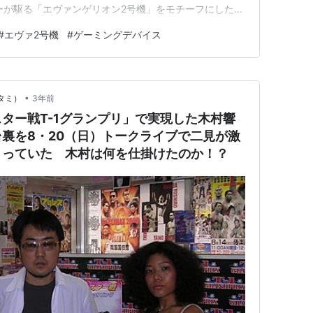
ーが駆る「エヴァンゲリオン2号機」をモチーフにしたこ
うなレッドとオレンジのカラーリングが目を引く、まさ
#
エヴァ2号機
#
ゲーミングデバイス
がり。今回は、本日2月19日から予約が開始される全5アイ
•
フタミ）
3年前
ター戦T-1グランプリ」で実現した木村響
裏を8・20（日）トークライブで二見が激
まっていた 木村は何を仕掛けたのか！？