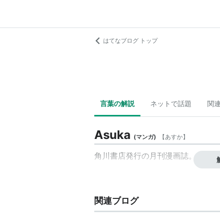
はてなブログ トップ
言葉の解説
ネットで話題
関
Asuka
(
マンガ
)
【
あすか
】
角川書店発行の月刊漫画誌。「
月刊
関連ブログ