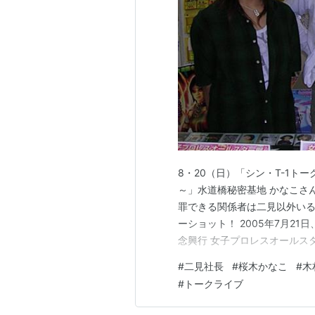
8・20（日）「シン・T-1トーク
～」水道橋秘密基地 かなこさん
罪できる関係者は二見以外いるか？ 
ーショット！ 2005年7月21
念興行 女子プロレスオールスタ
園ホール大会、4回目の記者会
#
二見社長
#
桜木かなこ
#
木
子。二見vs華名、二見vs木村
#
トークライブ