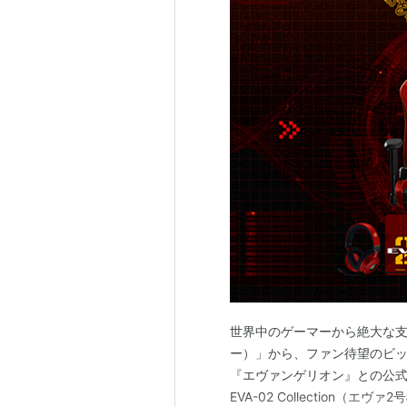
世界中のゲーマーから絶大な支
ー）」から、ファン待望のビ
『エヴァンゲリオン』との公式コラボ
EVA-02 Collection