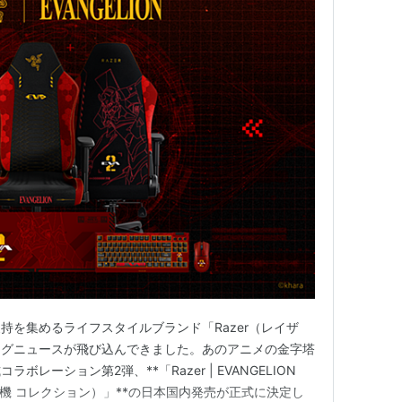
持を集めるライフスタイルブランド「Razer（レイザ
ッグニュースが飛び込んできました。あのアニメの金字塔
レーション第2弾、**「Razer | EVANGELION
（エヴァ2号機 コレクション）」**の日本国内発売が正式に決定し