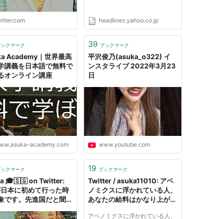
洋生物を他に移す作業を
がら…
itter.com
headlines.yahoo.co.jp
s://t.co/HPMnu0UfiZ"
39
ブックマーク
ブックマーク
ka Academy｜世界最高
平沢俊乃(asuka_o322) イ
学講義を日本語で無料で
ンスタライブ 2022年3月23
るオンライン講座
日
ww.asuka-academy.com
www.youtube.com
19
ブックマーク
ブックマーク
 🎓️🇸🇬 on Twitter:
Twitter / asuka11010: アベ
が日本に初めて行った時
ノミクスに浮かれている人、
象です。先進国だと聞い
あなたの給料はかなり上がっ
たが、しかしそれは日本
たか ...
アベノミクスに浮かれている人、
思い込んでるだけでウソ