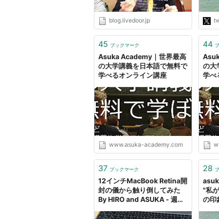
や海
しな
blog.livedoor.jp
tw
http
45
44
ブックマーク
Asuka Academy｜世界最高
Asu
の大学講義を日本語で無料で
の大
学べるオンライン講座
学べ
www.asuka-academy.com
w
37
28
ブックマーク
12インチMacBook Retina開
asuka
封の儀から触り倒してみた
"私
By HIRO and ASUKA - 週刊
の印
アスキー
てい
人が