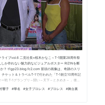
ライブvol.6 二見社長×桜木かなこ～T-1開業28周年祭
しか作れない魅力的なビジュアルポスター RIZINを断
t1gp23.blog.fc2.com 冒頭の画像は、奇跡のスリ
日、チケット＆トラベルT-1で行われた「T-1創立10周年記
ー戦 T-1グランプリ～闘い～天下～ときめき～ 」後楽
見。 左から、華名（現在ASUKA）、二見社長、木村響
村響子
#
華名
#
女子プロレス
#
プロレス
#
舞台裏
、華名vs木村、それぞれ因縁がある。…