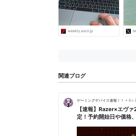
でし
です
は４
険適
コン
weekly.ascii.jp
tw
日本
が多
関連ブログ
•
ゲーミングデバイス速報！！
6ヶ
【速報】Razer×エヴァ2
定！予約開始日や価格