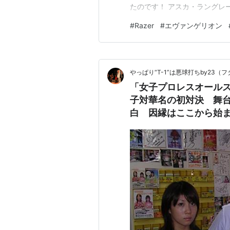
たのです！ アスカ・ラングレ
のコレクションは、燃えるよ
#
Razer
#
エヴァンゲリオン
に“シンクロ率100%”の仕上
テムの…
やっぱり“T-1”は悪球打ちby23（
「女子プロレスオールス
子対華名の初対決 舞台
白 因縁はここから始