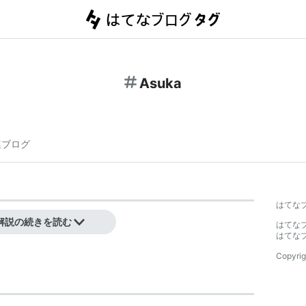
Asuka
連ブログ
はてな
Asuka
」参照。
解説の続きを読む
はてな
はてな
Copyrig