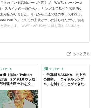
目されている話題の一つと言えば、WWEのスーパース
イヨ・スカイとの一戦のあと、リング上で見せた感情的な
測が広がりました。それから二週間後の本日5月22日、
KanaChanTV』にてその去就がついに語られたので、共有
読めます。 WWE・ASUKAが去就を語る ASUKAは
WWEをやめません。『KanaChanTV』にて語られた内容
もWWEに所属してます 個人的な事情でWWEのリング上か
もっと見る
66
ックマーク
ブックマーク
 🎓️🇸🇬 on Twitter:
中邑真輔＆ASUKA、史上初
討論 2019.1.6 ウソ放
の快挙。「ロイヤルランブ
安部総理大臣 土砂を投入
ル」を制することができた理
いくにあたってですね、
由（VICTORY） - Yahoo!ニ
このサンゴについては、
ュース
は移しております。 希
物は他の海に移してると
です。 😂辺野古の珊瑚